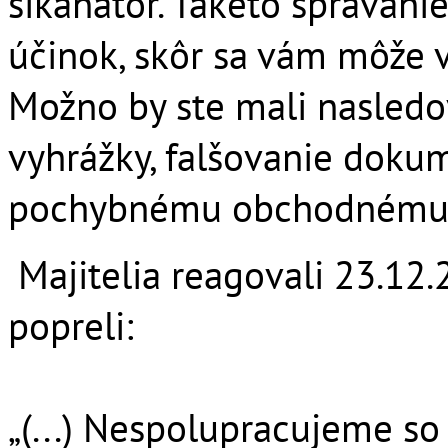
šikanátor. Takéto správan
účinok, skôr sa vám môže 
Možno by ste mali nasledov
vyhrážky, falšovanie doku
pochybnému obchodnému pa
Majitelia reagovali 23.12.
popreli:
„(...) Nespolupracujeme s