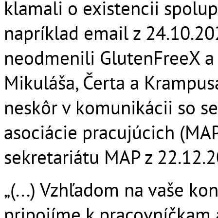
klamali o existencii spolu
napríklad email z 24.10.20
neodmenili GlutenFreeX a
Mikuláša, Čerta a Krampusa
neskôr v komunikácii so s
asociácie pracujúcich (MAP
sekretariátu MAP z 22.12.
„(...) Vzhľadom na vaše kon
pripojíme k pracovníčkam a