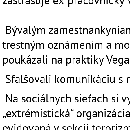
zastrašuje ex-pracovníčky 
Bývalým zamestnankyniam
trestným oznámením a mož
poukázali na praktiky Veg
Sfalšovali komunikáciu s
Na sociálnych sieťach si vy
„extrémistická“ organizácia
evidovaná v sekcii teroriz