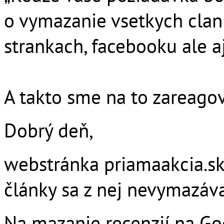
o vymazanie vsetkych cla
strankach, facebooku ale a
A takto sme na to zareagov
Dobrý deň,
webstránka priamaakcia.sk 
články sa z nej nevymazáva
Na mazanie recenzií na G