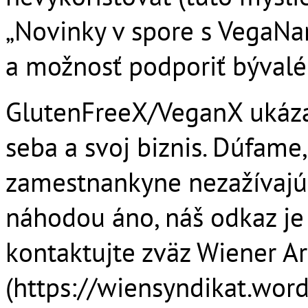
„Novinky v spore s VegaNa
a možnosť podporiť bývalé 
GlutenFreeX/VeganX ukázali
seba a svoj biznis. Dúfame
zamestnankyne nezažívajú s
náhodou áno, náš odkaz je –
kontaktujte zväz Wiener A
(https://wiensyndikat.word