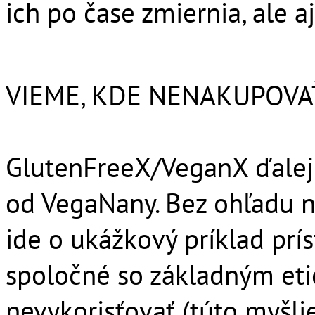
ich po čase zmiernia, ale aj
VIEME, KDE NENAKUPOVA
GlutenFreeX/VeganX ďalej 
od VegaNany. Bez ohľadu na 
ide o ukážkový príklad prí
spoločné so základným et
nevykorisťovať (túto myšlie