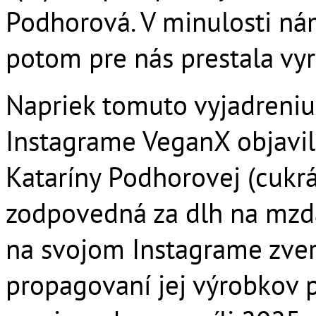
Podhorová. V minulosti ná
potom pre nás prestala vyráb
Napriek tomuto vyjadreniu
Instagrame VeganX objavil
Kataríny Podhorovej (cukrár
zodpovedná za dlh na mzdác
na svojom Instagrame zverej
propagovaní jej výrobkov p