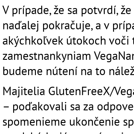
V prípade, že sa potvrdí, 
naďalej pokračuje, a v prí
akýchkoľvek útokoch voči
zamestnankyniam VegaNany
budeme nútení na to náleži
Majitelia GlutenFreeX/Ve
– poďakovali sa za odpoveď
spomenieme ukončenie spo