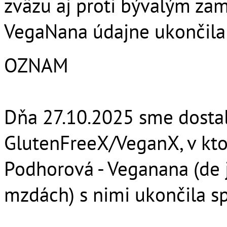
zväzu aj proti bývalým za
VegaNana údajne ukončila
OZNAM
Dňa 27.10.2025 sme dostal
GlutenFreeX/VeganX, v kto
Podhorová - Veganana (de 
mzdách) s nimi ukončila s