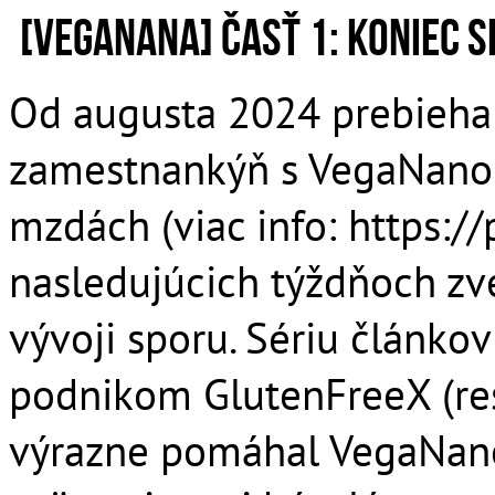
[VegaNana] Časť 1: Koniec
Od augusta 2024 prebieha 
zamestnankýň s VegaNanou 
mzdách (viac info: https:/
nasledujúcich týždňoch zv
vývoji sporu. Sériu článk
podnikom GlutenFreeX (res
výrazne pomáhal VegaNane