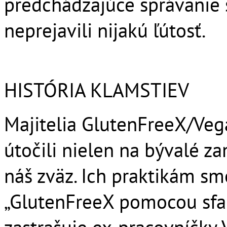
predchádzajúce správanie s
neprejavili nijakú ľútosť.
HISTÓRIA KLAMSTIEV
Majitelia GlutenFreeX/Veg
útočili nielen na bývalé z
náš zväz. Ich praktikám sm
„GlutenFreeX pomocou sfa