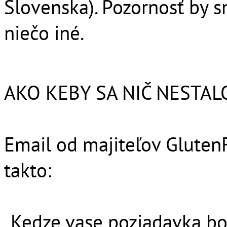
Slovenska). Pozornosť by s
niečo iné.
AKO KEBY SA NIČ NESTAL
Email od majiteľov Glute
takto:
„Kedze vase poziadavka bol