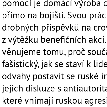
pomocí je domácí výroba d
přímo na bojišti. Svou prác
drobných příspěvků na cr
z výtěžku benefičních akcí
věnujeme tomu, proč souča
fašistický, jak se staví k l
odvahy postavit se ruské in
jejich diskuze s antiautori
které vnímají ruskou agres