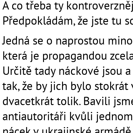
A co třeba ty kontroverzněj
Předpokládám, že jste tu s
Jedná se o naprostou minor
která je propagandou zcel
Určitě tady náckové jsou a
tak, že by jich bylo stokrát
dvacetkrát tolik. Bavili js
antiautoritáři kvůli jednom
nácek v ukrajinské armád