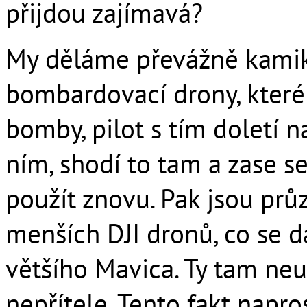
přijdou zajímavá?
My děláme převážně kamika
bombardovací drony, které 
bomby, pilot s tím doletí n
ním, shodí to tam a zase s
použít znovu. Pak jsou pr
menších DJI dronů, co se da
většího Mavica. Ty tam neu
nepřítele. Tento fakt napro