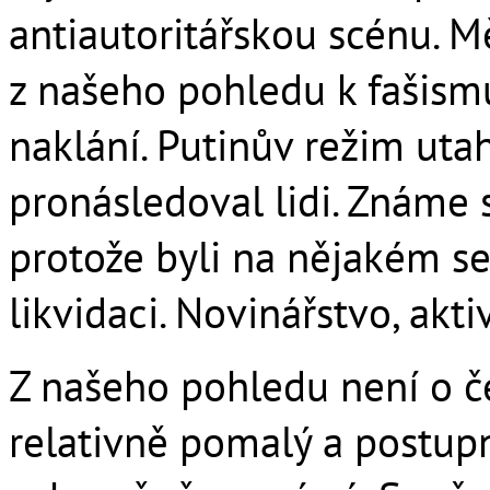
antiautoritářskou scénu. M
z našeho pohledu k fašism
naklání. Putinův režim utah
pronásledoval lidi. Známe s
protože byli na nějakém s
likvidaci. Novinářstvo, aktiv
Z našeho pohledu není o če
relativně pomalý a postupný