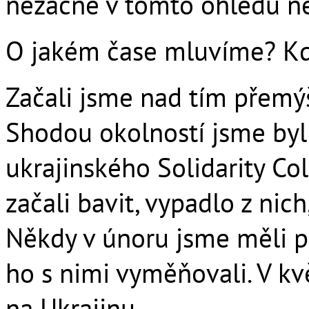
nezačne v tomto ohledu ně
O jakém čase mluvíme? Kdy 
Začali jsme nad tím přemýš
Shodou okolností jsme byli
ukrajinského Solidarity Co
začali bavit, vypadlo z nich,
Někdy v únoru jsme měli p
ho s nimi vyměňovali. V kv
na Ukrajinu.