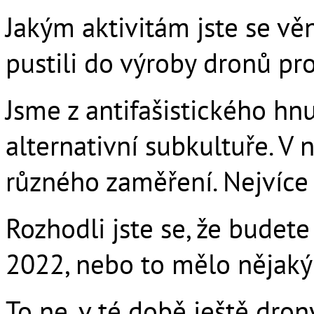
Jakým aktivitám jste se věn
pustili do výroby dronů pro
Jsme z antifašistického hnut
alternativní subkultuře. V 
různého zaměření. Nejvíce 
Rozhodli jste se, že budet
2022, nebo to mělo nějaký
To ne, v té době ještě dron