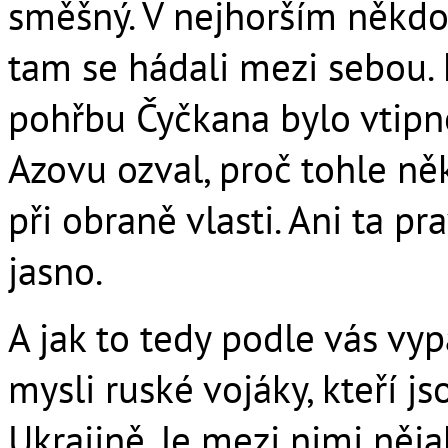
směšný. V nejhorším někdo
tam se hádali mezi sebou. I
pohřbu Čyčkana bylo vtipné
Azovu ozval, proč tohle ně
při obraně vlasti. Ani ta p
jasno.
A jak to tedy podle vás v
mysli ruské vojáky, kteří j
Ukrajině. Je mezi nimi něj