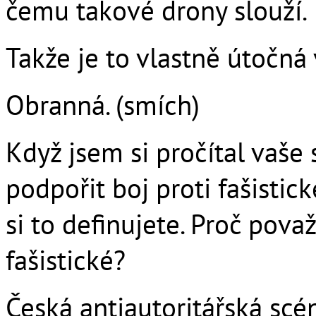
čemu takové drony slouží.
Takže je to vlastně útočná
Obranná. (smích)
Když jsem si pročítal vaše 
podpořit boj proti fašisti
si to definujete. Proč pov
fašistické?
Česká antiautoritářská scé