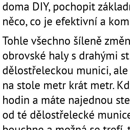
doma DIY, pochopit základ
něco, co je efektivní a ko
Tohle všechno šíleně změn
obrovské haly s drahými str
dělostřeleckou munici, ale
na stole metr krát metr. Kd
hodin a máte najednou stejn
od té dělostřelecké munice
bouchne a možná se trefí, t