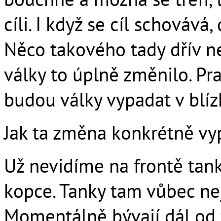
cíli. I když se cíl schovává
Něco takového tady dřív ne
války to úplně změnilo. Pr
budou války vypadat v blí
Jak ta změna konkrétně vy
Už nevidíme na frontě tanky
kopce. Tanky tam vůbec nejs
Momentálně bývají dál od 