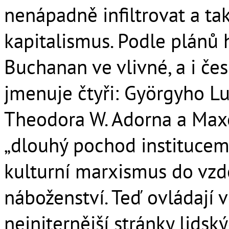
nenápadně infiltrovat a ta
kapitalismus. Podle plánů 
Buchanan ve vlivné, a i č
jmenuje čtyři: Györgyho L
Theodora W. Adorna a Max
„dlouhý pochod institucemi
kulturní marxismus do vzdě
náboženství. Teď ovládají ve
nejniternější stránky lids