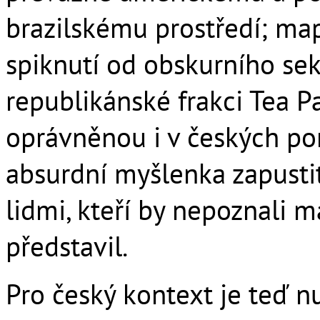
brazilskému prostředí; map
spiknutí od obskurního se
republikánské frakci Tea Pa
oprávněnou i v českých po
absurdní myšlenka zapusti
lidmi, kteří by nepoznali m
představil.
Pro český kontext je teď n