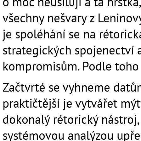
o moc neusilují a ta hrstk
všechny nešvary z Leninovy
je spoléhání se na rétorick
strategických spojenectví
kompromisům. Podle toho vy
Začtvrté se vyhneme datům
praktičtější je vytvářet mý
dokonalý rétorický nástroj
systémovou analýzou upře