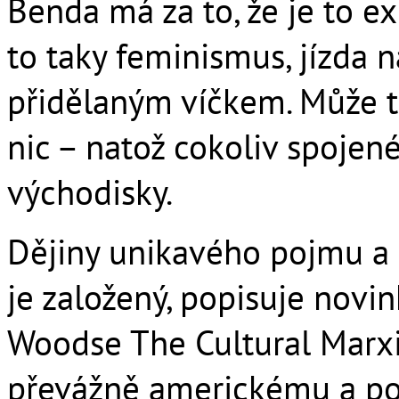
Benda má za to, že je to 
to taky feminismus, jízda 
přidělaným víčkem. Může to
nic – natož cokoliv spojen
východisky.
Dějiny unikavého pojmu a k
je založený, popisuje novink
Woodse The Cultural Marxi
převážně americkému a po