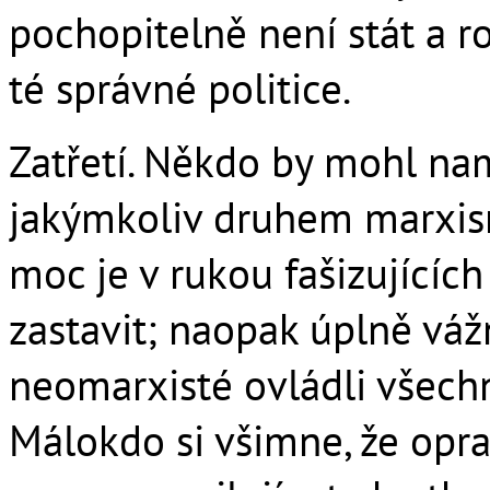
pochopitelně není stát a r
té správné politice.
Zatřetí. Někdo by mohl namí
jakýmkoliv druhem marxis
moc je v rukou fašizujících
zastavit; naopak úplně vá
neomarxisté ovládli všechn
Málokdo si všimne, že opra