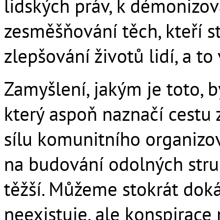
lidských práv, k démonizová
zesměšňování těch, kteří s
zlepšování životů lidí, a t
Zamyšlení, jakým je toto,
který aspoň naznačí cestu 
sílu komunitního organizo
na budování odolných struk
těžší. Můžeme stokrát dok
neexistuje, ale konspirace