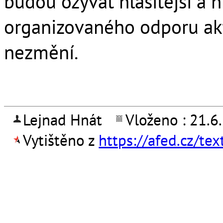
budou ozývat hlasitější a hl
organizovaného odporu akt
nezmění.
Lejnad Hnát
Vloženo : 21.6
Vytištěno z
https://afed.cz/te