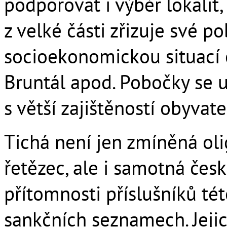
podporovat i výběr lokalit,
z velké části zřizuje své p
socioekonomickou situací o
Bruntál apod. Pobočky se u
s větší zajištěností obyvat
Tichá není jen zmíněná ol
řetězec, ale i samotná česk
přítomnosti příslušníků té
sankčních seznamech. Jeji