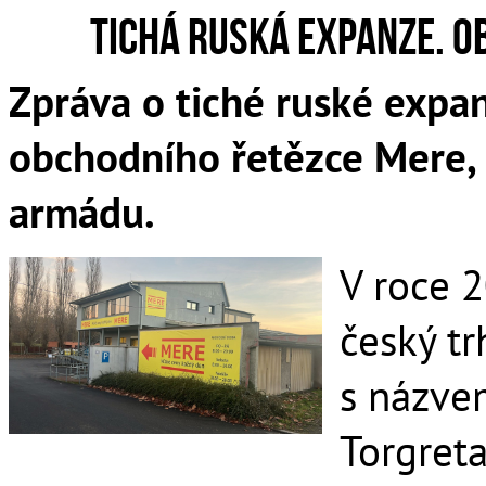
Tichá ruská expanze. O
Zpráva o tiché ruské expa
obchodního řetězce Mere, 
armádu.
V roce 2
český tr
s názvem
Torgreta