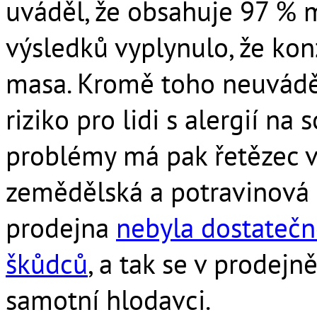
uváděl, že obsahuje 97 % m
výsledků vyplynulo, že ko
masa. Kromě toho neuváděl
riziko pro lidi s alergií n
problémy má pak řetězec v 
zemědělská a potravinová i
prodejna
nebyla dostatečn
škůdců
, a tak se v prodejně
samotní hlodavci.