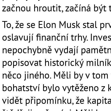
začnou hroutit, začíná být 
To, že se Elon Musk stal p
oslavují finanční trhy. Inve
nepochybně vydají pamětn
popisovat historický milník
něco jiného. Měli by v tom 
bohatství bylo vytěženo z k
vidět připomínku, že kapit