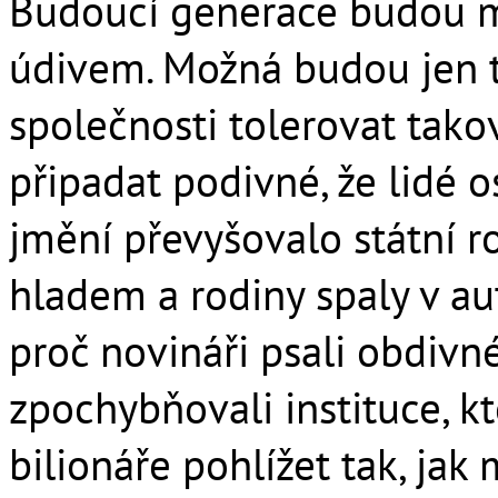
Budoucí generace budou m
údivem. Možná budou jen t
společnosti tolerovat tak
připadat podivné, že lidé os
jmění převyšovalo státní ro
hladem a rodiny spaly v au
proč novináři psali obdivné
zpochybňovali instituce, k
bilionáře pohlížet tak, ja