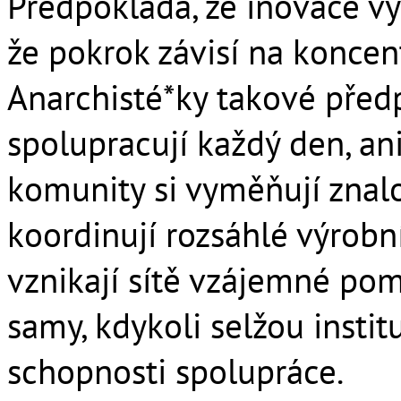
Předpokládá, že inovace vy
že pokrok závisí na koncen
Anarchisté*ky takové předp
spolupracují každý den, aniž
komunity si vyměňují znalos
koordinují rozsáhlé výrobní
vznikají sítě vzájemné pom
samy, kdykoli selžou insti
schopnosti spolupráce.