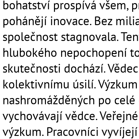
bohatství prospívá všem, p
pohánějí inovace. Bez milia
společnost stagnovala. Te
hlubokého nepochopení toh
skutečnosti dochází. Vědec
kolektivnímu úsilí. Výzkum
nashromážděných po celé g
vychovávají vědce. Veřejné 
výzkum. Pracovníci vyvíjejí