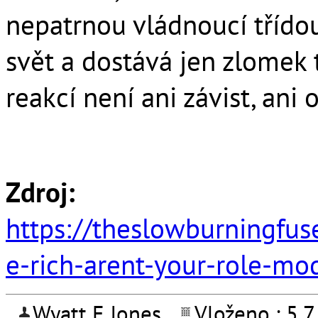
nepatrnou vládnoucí třídou
svět a dostává jen zlomek 
reakcí není ani závist, ani o
Zdroj:
https://theslowburningfu
e-rich-arent-your-role-mo
Wyatt E Jones
Vloženo : 5.