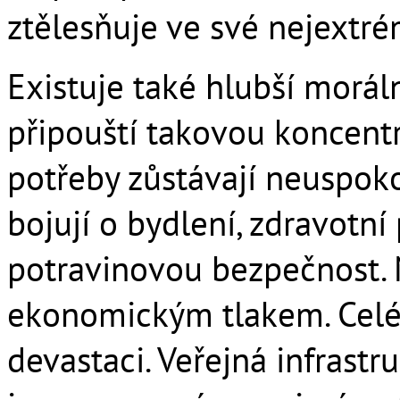
ztělesňuje ve své nejextr
Existuje také hlubší moráln
připouští takovou koncentr
potřeby zůstávají neuspok
bojují o bydlení, zdravotní 
potravinovou bezpečnost. M
ekonomickým tlakem. Celé 
devastaci. Veřejná infrastr