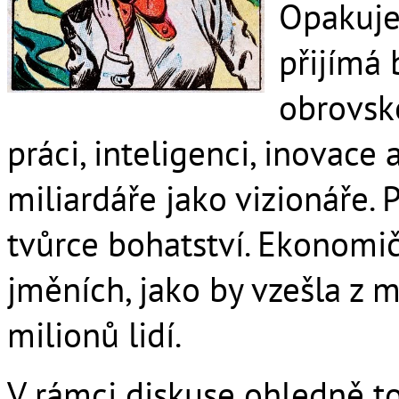
Opakuje 
přijímá 
obrovsk
práci, inteligenci, inovace 
miliardáře jako vizionáře. 
tvůrce bohatství. Ekonomič
jměních, jako by vzešla z m
milionů lidí.
V rámci diskuse ohledně to