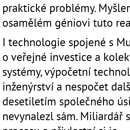
praktické problémy. Myšlen
osamělém géniovi tuto real
I technologie spojené s M
o veřejné investice a kolekt
systémy, výpočetní technol
inženýrství a nespočet dalš
desetiletím společného úsil
nevynalezl sám. Miliardář 