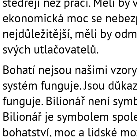
štědřeji než práci. Měli by 
ekonomická moc se nebezp
nejdůležitější, měli by od
svých utlačovatelů.
Bohatí nejsou našimi vzory
systém funguje. Jsou důka
funguje. Bilionář není sym
Bilionář je symbolem společ
bohatství, moc a lidské m