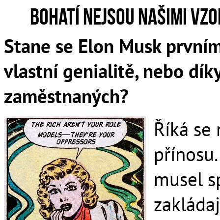
Bohatí nejsou našimi vzo
Stane se Elon Musk prvním
vlastní genialitě, nebo dí
zaměstnaných?
Říká se 
přínosu.
musel sp
zakládaj