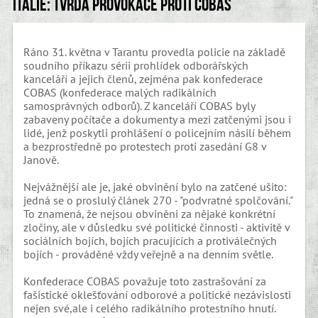
Itálie: tvrdá provokace proti COBAS
Ráno 31. května v Tarantu provedla policie na základě
soudního příkazu sérii prohlídek odborářských
kanceláří a jejich členů, zejména pak konfederace
COBAS (konfederace malých radikálních
samosprávných odborů). Z kanceláří COBAS byly
zabaveny počítače a dokumenty a mezi zatčenými jsou i
lidé, jenž poskytli prohlášení o policejním násilí během
a bezprostředně po protestech proti zasedání G8 v
Janově.
Nejvážnější ale je, jaké obvinění bylo na zatčené ušito:
jedná se o proslulý článek 270 - "podvratné spolčování."
To znamená, že nejsou obviněni za nějaké konkrétní
zločiny, ale v důsledku své politické činnosti - aktivitě v
sociálních bojích, bojích pracujících a protiválečných
bojích - prováděné vždy veřejně a na denním světle.
Konfederace COBAS považuje toto zastrašování za
fašistické oklešťování odborové a politické nezávislosti
nejen své,ale i celého radikálního protestního hnutí.