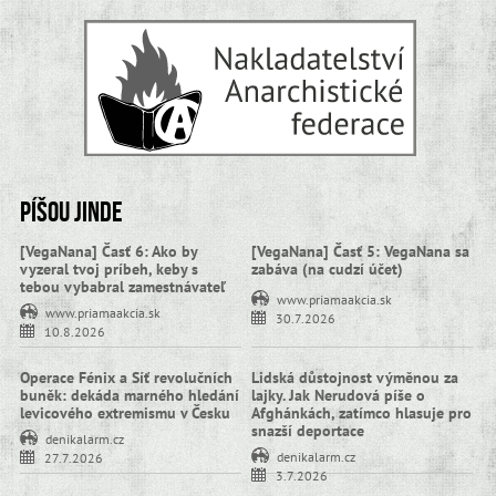
Píšou jinde
[VegaNana] Časť 6: Ako by
[VegaNana] Časť 5: VegaNana sa
vyzeral tvoj príbeh, keby s
zabáva (na cudzí účet)
tebou vybabral zamestnávateľ
www.priamaakcia.sk
www.priamaakcia.sk
30.7.2026
10.8.2026
Operace Fénix a Síť revolučních
Lidská důstojnost výměnou za
buněk: dekáda marného hledání
lajky. Jak Nerudová píše o
levicového extremismu v Česku
Afghánkách, zatímco hlasuje pro
snazší deportace
denikalarm.cz
denikalarm.cz
27.7.2026
3.7.2026