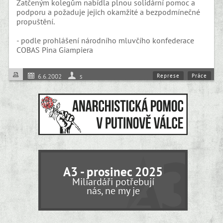
Zatčeným kolegům nabídla plnou solidární pomoc a
podporu a požaduje jejich okamžité a bezpodmínečné
propuštění.
- podle prohlášení národního mluvčího konfederace
COBAS Pina Giampiera
Represe
Práce
6.6.2002
s
A3 - prosinec 2025
Miliardáři potřebují
nás, ne my je