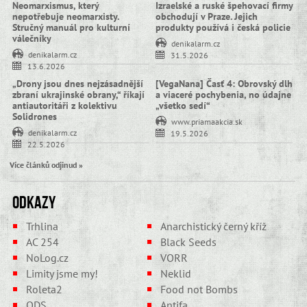
Neomarxismus, který
Izraelské a ruské špehovací firmy
nepotřebuje neomarxisty.
obchodují v Praze. Jejich
Stručný manuál pro kulturní
produkty používá i česká policie
válečníky
denikalarm.cz
denikalarm.cz
31.5.2026
13.6.2026
„Drony jsou dnes nejzásadnější
[VegaNana] Časť 4: Obrovský dlh
zbraní ukrajinské obrany,“ říkají
a viaceré pochybenia, no údajne
antiautoritáři z kolektivu
„všetko sedí“
Solidrones
www.priamaakcia.sk
denikalarm.cz
19.5.2026
22.5.2026
Více článků odjinud »
Odkazy
Trhlina
Anarchistický černý kříž
AC 254
Black Seeds
NoLog.cz
VORR
Limity jsme my!
Neklid
Roleta2
Food not Bombs
ODS
Antifa