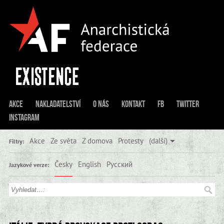
Akce
Nakladatelství
O nás
Kontakt
FB
Twitter
Instagram
Akce
Ze světa
Z domova
Protesty
(další)
Filtry:
Česky
English
Русский
Jazykové verze: