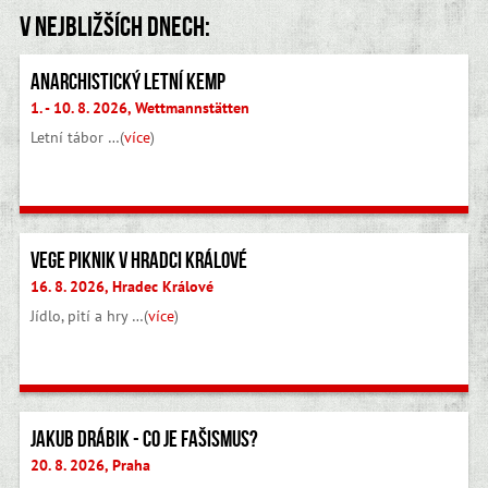
V nejbližších dnech:
Anarchistický letní kemp
1. - 10. 8. 2026, Wettmannstätten
Letní tábor …(
více
)
Vege piknik v Hradci Králové
16. 8. 2026, Hradec Králové
Jídlo, pití a hry …(
více
)
Jakub Drábik - Co je fašismus?
20. 8. 2026, Praha