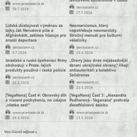
levicového extremismu v Česku
www.priamaakcia.sk
denikalarm.cz
30.7.2026
27.7.2026
Lidská důstojnost výměnou za
Neomarxismus, který
lajky. Jak Nerudová píše o
nepotřebuje neomarxisty.
Afghánkách, zatímco hlasuje pro
Stručný manuál pro kulturní
snazší deportace
válečníky
denikalarm.cz
denikalarm.cz
3.7.2026
13.6.2026
Izraelské a ruské špehovací firmy
„Drony jsou dnes nejzásadnější
obchodují v Praze. Jejich
zbraní ukrajinské obrany,“ říkají
produkty používá i česká policie
antiautoritáři z kolektivu
Solidrones
denikalarm.cz
denikalarm.cz
31.5.2026
22.5.2026
[VegaNana] Časť 4: Obrovský dlh
[VegaNana] Časť 3: „Alexandra
a viaceré pochybenia, no údajne
Podhorová - Veganana“ prehrala
„všetko sedí“
desaťtisícovú žalobu
www.priamaakcia.sk
www.priamaakcia.sk
19.5.2026
13.5.2026
Více článků odjinud »