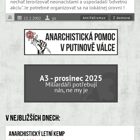
nechať terorizovať neonacistami a usporiadali "odvetnú
akciu". Je potrebné organizovať sa na lokálnej úrovni !
Antifašismus
Z domova
15.2.2002
ps
A3 - prosinec 2025
Miliardáři potřebují
nás, ne my je
V nejbližších dnech:
Anarchistický letní kemp