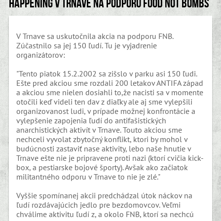
Happening v Trnave na podporu Food Not Bombs
V Trnave sa uskutočnila akcia na podporu FNB.
Zúčastnilo sa jej 150 ľudí. Tu je vyjadrenie
organizátorov:
"Tento piatok 15.2.2002 sa zišslo v parku asi 150 ľudi.
Ešte pred akciou sme rozdali 200 letakov ANTIFA západ
a akciou sme nielen dosiahli to,že nacisti sa v momente
otočili keď videli ten dav z diaľky ale aj sme vylepšili
organizovanost ludi, v prípade možnej konfrontácie a
vylepšenie zapojenia ľudí do antifašistických
anarchistických aktivít v Trnave. Touto akciou sme
nechceli vyvolat zbytočný konflikt, ktori by mohol v
budúcnosti zastaviť nase aktivity, lebo naše hnutie v
Trnave ešte nie je pripravene proti nazi (ktorí cvičia kick-
box, a pestiarske bojové športy). Avšak ako začiatok
militantného odporu v Trnave to nie je zlé."
Vyššie spomínanej akcii predchádzal útok náckov na
ľudí rozdávajúcich jedlo pre bezdomovcov. Veľmi
chválime aktivitu ľudí z, a okolo FNB, ktorí sa nechcú