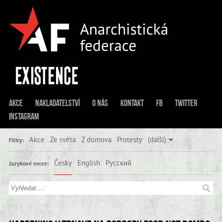
Akce
Nakladatelství
O nás
Kontakt
FB
Twitter
Instagram
Akce
Ze světa
Z domova
Protesty
(další)
Filtry:
Česky
English
Русский
Jazykové verze: