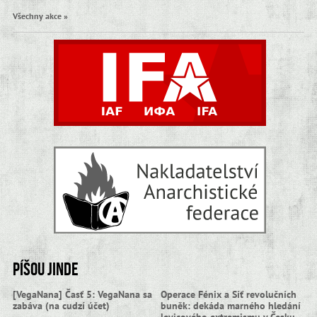
Všechny akce »
Píšou jinde
[VegaNana] Časť 5: VegaNana sa
Operace Fénix a Síť revolučních
zabáva (na cudzí účet)
buněk: dekáda marného hledání