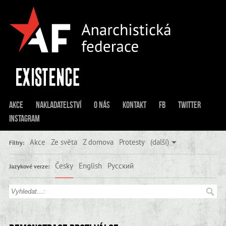
Akce
Nakladatelství
O nás
Kontakt
FB
Twitter
Instagram
Akce
Ze světa
Z domova
Protesty
(další)
Filtry:
Česky
English
Русский
Jazykové verze: