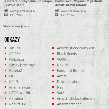
a viaceré pochybenia, no údajne
Podhorová - Veganana“ prehrala
„všetko sedí“
desaťtisícovú žalobu
www.priamaakcia.sk
www.priamaakcia.sk
19.5.2026
13.5.2026
Více článků odjinud »
Odkazy
Trhlina
Anarchistický černý kříž
AC 254
Black Seeds
NoLog.cz
VORR
Limity jsme my!
Neklid
Roleta2
Food not Bombs
ODS
Antifa
K115
Dekonstrukce
Priama akcia
Nevim
UTOPIA LIBRI
Salé
Karmína
Anarchistická knihovna
Realita.TV
Anarchočtenář