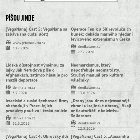
Píšou jinde
[VegaNana] Časť 5: VegaNana sa
Operace Fénix a Síť revolučních
zabáva (na cudzí účet)
buněk: dekáda marného hledání
levicového extremismu v Česku
www.priamaakcia.sk
denikalarm.cz
30.7.2026
27.7.2026
Lidská důstojnost výměnou za
Neomarxismus, který
lajky. Jak Nerudová píše o
nepotřebuje neomarxisty.
Afghánkách, zatímco hlasuje pro
Stručný manuál pro kulturní
snazší deportace
válečníky
denikalarm.cz
denikalarm.cz
3.7.2026
13.6.2026
Izraelské a ruské špehovací firmy
„Drony jsou dnes nejzásadnější
obchodují v Praze. Jejich
zbraní ukrajinské obrany,“ říkají
produkty používá i česká policie
antiautoritáři z kolektivu
Solidrones
denikalarm.cz
denikalarm.cz
31.5.2026
22.5.2026
[VegaNana] Časť 4: Obrovský dlh
[VegaNana] Časť 3: „Alexandra