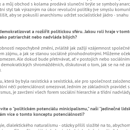
k a můj obchod s kolama prodává sluneční brýle se symboly anarc
tní styl tak výrazným na úkor revoluční politiky (ve smyslu komuni
šit, aby se pokusili anarchismu udržet socialistické jádro - snahu
mokratizovat a rozšířit politickou sféru. Jakou roli hraje v tomto
jako patriarchát nebo nadvláda bílých?
sobnosti nepochybně změní, zvláště jak zažijí vzájemnost společné
mém zájmu, a jak se stanou sociálně plnohodnotnými. Můžeme oček
mezen. Ale dokud bude přetrvávat, ať v postojích nebo sociálním
 demokratických shromážděních, diskutovat o tom, jak se na ně za
.
, která by byla rasistická a sexistická, ale pro společnost založen
onální něčí potenciálnost omezovat. Jedním ze základních pravidel s
ismus, je zavržení všech forem sociální hierarchie a třídní nadvlády
víte o "politickém potenciálu minicipalismu," naší "jedinečné lids
nám více o tomto konceptu potenciálnosti?
e, dialektického naturalismu - otázky příliš složité na to, abychom