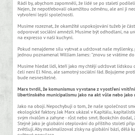
Rádi by, abychom zapomněli, že lidé se po staletí podíleli
Nejen, že nepotřebovali okamžitou odměnu, ale ani ji neoč
vytvoření lepší společnosti.
Musíme rozeznat, že okamžité uspokojování tužeb je částí
odporovat sociální amnézii. Musíme být odhodlaní, na urči
na expresso v naší kuchyni.
Pokud nenajdeme sílu vytrvat a udržovat naše myšlenky,
jednou poznamenal William James: "znovu se vrátíme do d
Musíme hledat lidi, kteří jako my chtějí udržovat lidsko
čelí není El Nino, ale samotný sociální řád. Bojujeme pro
bude nesnesitelné.
Marx tvrdil, že komunismus vyvstane z vyostření vnitřní
libertinského municipalismu jako na akt vůle nebo jako 
Jako na obojí. Nepochybuji o tom, že naše společnost směřu
ekologické faktory. Jak Marx ukázal v Kapitálu, kapitalis
svým rivalům a zahyne - růst nebo smrt. Bookchin dodal, 
Stejně jako je globální oteplování do příštího století 
zvětšují. Aby maximalizoval zisky na globální bázi, dělá k
světové populace.