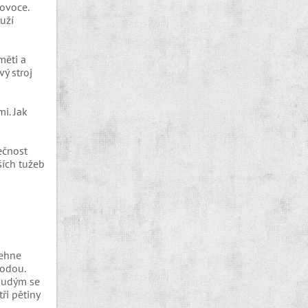
 ovoce.
uží
měti a
ý stroj
i. Jak
ečnost
ších tužeb
lehne
rodou.
chudým se
ři pětiny