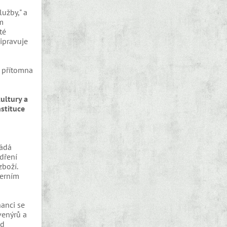
užby," a
m
té
ipravuje
l přítomna
kultury a
nstituce
rádá
dření
zboží.
derním
nanci se
venýrů a
ad