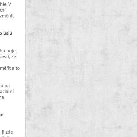
hie. V
tní
 změnit
 úsilí
ho boje,
ávat, že
měřit a to
ou na
ociální
 a
ké
 ji zde