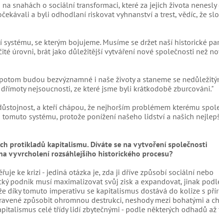
 na snahách o sociální transformaci, které za jejich života nenesly
ekávali a byli odhodlaní riskovat vyhnanství a trest, vědíc, že slo
 systému, se kterým bojujeme. Musíme se držet naší historické pa
té úrovni, brát jako důležitější vytváření nové společnosti než nov
 potom budou bezvýznamné i naše životy a staneme se nedůležitým
římoty nejsoucnosti, ze které jsme byli krátkodobě zburcováni."
u důstojnost, a kteří chápou, že nejhorším problémem kterému spol
ti tomuto systému, protože ponížení našeho lidství a našich nejlep
ch protikladů kapitalismu. Díváte se na vytvoření společnosti
na vyvrcholení rozsáhlejšího historického procesu?
je ke krizi - jediná otázka je, zda ji dříve způsobí sociální nebo
tický podnik musí maximalizovat svůj zisk a expandovat, jinak pod
že díky tomuto imperativu se kapitalismus dostává do kolize s pří
připravené způsobit ohromnou destrukci, neshody mezi bohatými a 
apitalismus celé třídy lidí zbytečnými - podle některých odhadů až t