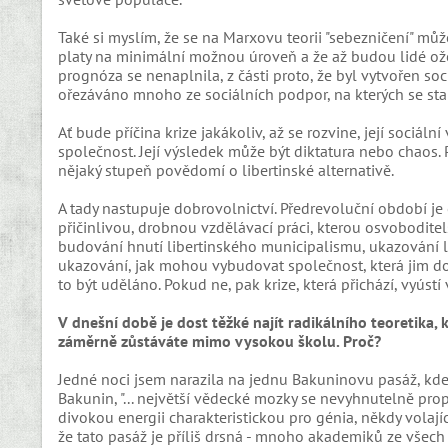
Také si myslím, že se na Marxovu teorii "sebezničení" můž
platy na minimální možnou úroveň a že až budou lidé ožeb
prognóza se nenaplnila, z části proto, že byl vytvořen soc
ořezáváno mnoho ze sociálních podpor, na kterých se stal 
Ať bude příčina krize jakákoliv, až se rozvine, její sociál
společnost. Její výsledek může být diktatura nebo chaos.
nějaký stupeň povědomí o libertinské alternativě.
A tady nastupuje dobrovolnictví. Předrevoluční období j
přičinlivou, drobnou vzdělávací práci, kterou osvoboditel
budování hnutí libertinského municipalismu, ukazování l
ukazování, jak mohou vybudovat společnost, která jim dovo
to být uděláno. Pokud ne, pak krize, která přichází, vyústí v
V dnešní době je dost těžké najít radikálního teoretika, 
záměrně zůstáváte mimo vysokou školu. Proč?
Jedné noci jsem narazila na jednu Bakuninovu pasáž, kde m
Bakunin, "... největší vědecké mozky se nevyhnutelně propa
divokou energii charakteristickou pro génia, někdy volají
že tato pasáž je příliš drsná - mnoho akademiků ze všech č