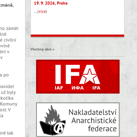
19. 9. 2026, Praha
icméně,
…(
více
)
eho záměr
álně
 civilní
ovině
Všechny akce »
ání v
 v
la po
ravidel
 už byly
ěkolika
em Komuny
st. V
la
jně tak