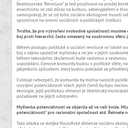
Beatlesovská "Revoluce" je teď používaná na prodej kece
anarchismu se stal důraz na kulturu, sebevyjádření a živo
samosprávy), že se od toho sociální ekologové museli odli
společnost na úrovni sociálních a politických institucí.
Tvrdíte, že pro vytvoření svobodné společnosti musíme de
boj proti hierarchii, často omezený na soukromou sféru 
Během postupu politické a sociální revoluce se lidské o
boj v zájmu společné myšlenky a ne jen v jejich soukro
během takovýchto zkušeností bude rasismus a sexismus o
uspořádání, členové komunity budou v politické sféře, na
jakýmkoliv způsobem, který budou pokládat za přiměřený
Existuje nebezpečí, že komunita by mohla nastolit politiku
rozvíjení potenciálnosti všech jejích členů by bylo iraci
ekologie, jejíž politickou dimenzí je libertinský municipal
požadavek na jejich odstranění.
Myšlenka potenciálnosti se objevila až ve vaší knize. Mlu
potenciálnosti" pro racionální společnost atd. Řeknete 
Tato otázka se dotýká filozofické dimenze sociální ekologi