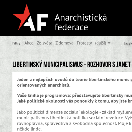
Akce
Ze světa
Z domova
Protesty
(další)
Filtry:
Jazyk
Libertinský municipalismus - rozhovor s Janet
Jeden z nejlepších úvodů do teorie libertinského munic
orientovaných anarchistů.
Vaše kniha je programová: představujete libertinský mun
Jaké politické okolnosti vás ponoukly k tomu, aby jste 
Jako politická dimenze sociální ekologie - základ myšlen
municipalismus libertinská politika sociální revoluce. Vytv
rovnoprávná, spravedlivá a svobodná společnost. Moje k
někde jinde.