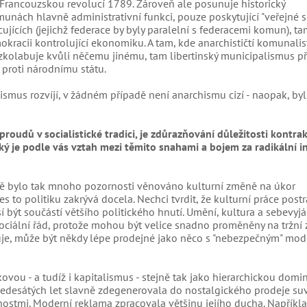
je Francouzskou revolucí 1789. Zároveň ale posunuje historický
ách hlavně administrativní funkci, pouze poskytující "veřejné sl
ících (jejichž federace by byly paralelní s federacemi komun), ta
racii kontrolující ekonomiku. A tam, kde anarchističtí komunalis
 zkolabuje kvůli něčemu jinému, tam libertinský municipalismus př
proti národnímu státu.
lismus rozvíjí, v žádném případě není anarchismu cizí - naopak, by
proudů v socialistické tradici, je zdůrazňování důležitosti kontra
aký je podle vás vztah mezi těmito snahami a bojem za radikální i
bě bylo tak mnoho pozornosti věnováno kulturní změně na úkor
es to politiku zakrývá docela. Nechci tvrdit, že kulturní práce post
 být součástí většího politického hnutí. Umění, kultura a sebevyjá
ociální řád, protože mohou být velice snadno proměněny na tržní 
dřuje, může být někdy lépe prodejné jako něco s "nebezpečným" mo
ovou - a tudíž i kapitalismus - stejně tak jako hierarchickou domi
šedesátých let slavně zdegenerovala do nostalgického prodeje su
nostmi. Moderní reklama zpracovala většinu jejího ducha. Napříkl