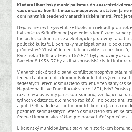
Kladete libertinský municipalismus do anarchistické tradi
váš důraz na konflikt mezi samosprávou a státem (a ne n
dominantních tendencí v anarchistickém hnutí. Proč je t
Nejdřív mě nech vysvětlit, že Bookchin nekladl proti sobě
byl spíše rozšířit třídní boj spojením s konfliktem samospr
hierarchická dominance a ekologické problémy - a dát tř
politické kultuře. Libertinský municipalismus je pokusem př
průmyslové. Vlastně to není tak nezvyklé - konec konců, r
Paříži roku 1848 a v letech 1870-71 byly bojovány okolo 
Barceloně 1936-37 byla silná sousedská civilní kultura r
V anarchistické tradici sahá konflikt samospráva-stát mi
federaci autonomních komun. Bakunin tuto výzvu absorbov
šedesátých letech (osmnáctého století). V ten samý čas s
Napoleona III. ve Francii. A tak v roce 1871, když Prusko
rozšířeny a ovlivnily pařížskou Komunu, vznikající na r
týdnech existence, ale mnoho radikálů - ne pouze anti-st
a pohlíželi na federaci autonomních komun jako na mod
pozdních sedmdesátých letech osmnáctého století se tat
federaci komun jako základ pro porevoluční společnost.
Libertinský municipalismus staví na historickém komunalis