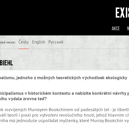
Akce
N
Česky
English
Русский
ové verze:
 Biehl
ipalismu, jednoho z možných teoretických východisek ekologicky
icipalismus v historickém kontextu a nabízíte konkrétní návrhy p
knihu vydala zrovna teď?
ek rozvíjených Murrayem Bookchinem od padesátých let - je libert
áří teorii i praxi pro vytvoření revolučního hnutí, jehož hlavním c
niha má jednoduše uspořádat myšlenky, které Murray Bookchin vys