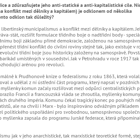
ce a zdůrazňujete jeho anti-statické a anti-kapitalistické cíle. N
a konflikt mezi dělníky a kapitálem) je odklonem od několika
ento odklon tak důležitý?
 libertinský municipalismus a konflikt mezi dělníky a kapitálem. J
áva-stát, rozšířit formulace třídního boje o nadtřídní body - speci
ídnímu boji základnu přímé demokracie, založenou na samosprávné
enést třídní konflikt do civilní roviny stejně tak, jako existuje v r
evoluční třídní boje jsou historicky založeny na samosprávě. Povst
barikád umístěných v sousedství. Jak v Petrohradu v roce 1917 tak
ozhodující arénou pro revoluci.
nimálně k Prudhonově knize o federalismu z roku 1863, která vola
al a udělal z ní ústřední část programu, který napsal v pozdních
e myšlenky komun začaly rozšiřovat mezi odpůrci centralistických p
 porazilo Francii a francouzská vláda se zhroutila, myšlenky komuny
uinách druhého impéria. Komunu čekal tragický konec po pouhých n
atistů, ale na chvíli i Marx - bylo inspirováno odvážným příklad
el politického uspořádání pro svobodnou, samosprávnou společno
o myšlenka zapsala do programu Jurské federace, která připomína
mu jak v jeho anarchistické, tak marxistické teoretické formě, ste