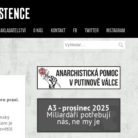
akladatelství
O nás
Kontakt
FB
Twitter
Instagram
ro praxi.
A3 - prosinec 2025
Miliardáři potřebují
inský
nás, ne my je
ílem je
větlil