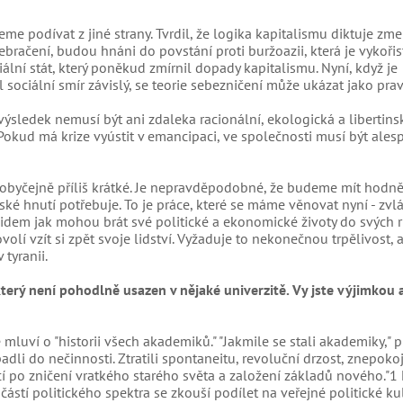
eme podívat z jiné strany. Tvrdil, že logika kapitalismu diktuje zm
račení, budou hnáni do povstání proti buržoazii, která je vykořisť
iální stát, který poněkud zmírnil dopady kapitalismu. Nyní, když je
sociální smír závislý, se teorie sebezničení může ukázat jako prav
ní výsledek nemusí být ani zdaleka racionální, ekologická a libertins
 Pokud má krize vyústit v emancipaci, ve společnosti musí být ales
e obyčejně příliš krátké. Je nepravděpodobné, že budeme mít hodn
ské hnutí potřebuje. To je práce, které se máme věnovat nyní - zvl
idem jak mohou brát své politické a ekonomické životy do svých 
lí vzít si zpět svoje lidství. Vyžaduje to nekonečnou trpělivost, 
 tyranii.
který není pohodlně usazen v nějaké univerzitě. Vy jste výjimkou 
luví o "historii všech akademiků." "Jakmile se stali akademiky," p
dli do nečinnosti. Ztratili spontaneitu, revoluční drzost, znepokoj
cí po zničení vratkého starého světa a založení základů nového."1
ástí politického spektra se zkouší podílet na veřejné politické kul