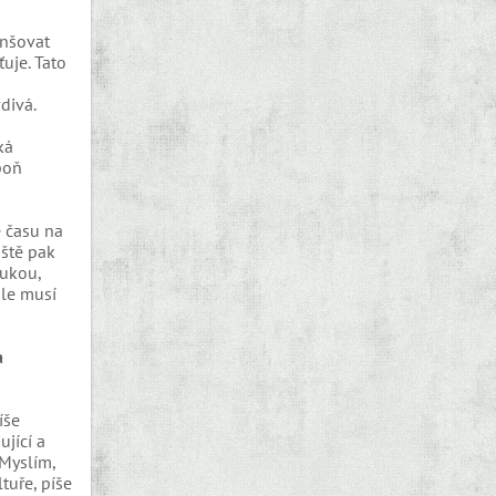
enšovat
uje. Tato
divá.
ká
poň
ě času na
áště pak
rukou,
ale musí
a
íše
ující a
 Myslím,
tuře, píše