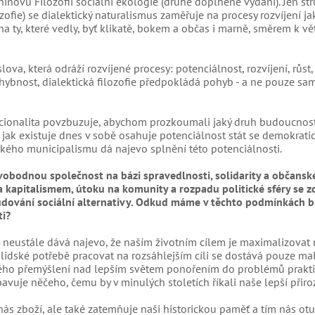
ovu Filozofii sociální ekologie (druhé doplněné vydání). Jen st
ozofie) se dialektický naturalismus zaměřuje na procesy rozvíjení ja
 na ty, které vedly, byť klikatě, bokem a občas i marně, směrem k vě
ova, která odráží rozvíjené procesy: potenciálnost, rozvíjení, růst,
ehybnost, dialektická filozofie předpokládá pohyb - a ne pouze sa
acionalita povzbuzuje, abychom prozkoumali jaký druh budoucnost
 jak existuje dnes v sobě osahuje potenciálnost stát se demokrati
nského municipalismu dá najevo splnění této potenciálnosti.
i svobodnou společnost na bázi spravedlnosti, solidarity a občansk
a kapitalismem, útoku na komunity a rozpadu politické sféry se z
udování sociální alternativy. Odkud máme v těchto podmínkách br
i?
eustále dává najevo, že naším životním cílem je maximalizovat 
 lidské potřebě pracovat na rozsáhlejším cíli se dostává pouze ma
avého přemýšlení nad lepším světem ponořením do problémů prakt
avuje něčeho, čemu by v minulých stoletích říkali naše lepší přiro
 nás zboží, ale také zatemňuje naši historickou paměť a tím nás otu