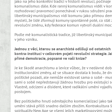
jako na jeho konkrétní tradici v historii revolucí, počína
komunalismus dále. Kde ranný komunalismus viděl v komun
rozhodovací pravomoci ponechával v rukou sdružení pracuj
libertinský municipalismus vidí komunu jako přímou demok
mysleli, že lidé zformují komuny spontánně poté, co stát
revoluční změnu, kdy federace komun vytvoří duální moc 
Podle mě komunalistická tradice, již libertinský municipa
v jeho vzniku.
Jednou z věcí, kterou se anarchisté odlišují od ostatních 
kontra-institucí v celkovém pojetí revoluční strategie. J
přímé demokracie, popsané ve vaší knize?
Je ke škodě anarchismu a levice vůbec, že v nedávné do
institucionální změny, až se situace dostala k bodu, že dn
politické pozadí, ale nemůže existovat sama o sobě - musí
sami o sobě nepředstavují žádnou hrozbu pro existující s
Vlastně, odcizení a disident, které radikální umění vyja
postojem.
Bez politického hnutí odmítajícího komercializaci jako tak
umění stává příliš snadno dalším zbožím. Kontrakultura 
spirituality New Age se všemi jejich marketingovými mož