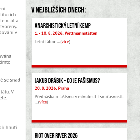
V nejbližších dnech:
ení
titucích
tenciál a
Anarchistický letní kemp
tvořeny.
odování v
1. - 10. 8. 2026, Wettmannstätten
Letní tábor …(
více
)
lována
tímto
ré se snad
Jakub Drábik - Co je fašismus?
20. 8. 2026, Praha
tátu. V
Přednáška o fašismu v minulosti i současnosti.
le.
…(
více
)
h
ří hnutí
Riot Over River 2026