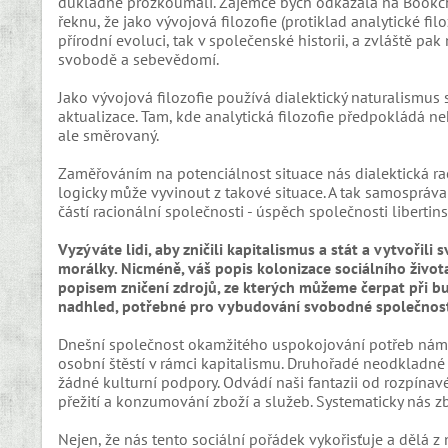
důkladně prozkoumali. Zájemce bych odkázala na Bookchin
řeknu, že jako vývojová filozofie (protiklad analytické fil
přírodní evoluci, tak v společenské historii, a zvláště pak
svobodě a sebevědomí.
Jako vývojová filozofie používá dialektický naturalismus sl
aktualizace. Tam, kde analytická filozofie předpokládá n
ale směrovaný.
Zaměřováním na potenciálnost situace nás dialektická r
logicky může vyvinout z takové situace. A tak samospráva
částí racionální společnosti - úspěch společnosti liberti
Vyzýváte lidi, aby zničili kapitalismus a stát a vytvořil
morálky. Nicméně, váš popis kolonizace sociálního život
popisem zničení zdrojů, ze kterých můžeme čerpat při b
nadhled, potřebné pro vybudování svobodné společnost
Dnešní společnost okamžitého uspokojování potřeb nám n
osobní štěstí v rámci kapitalismu. Druhořadé neodkladné
žádné kulturní podpory. Odvádí naši fantazii od rozpín
přežití a konzumování zboží a služeb. Systematicky nás zb
Nejen, že nás tento sociální pořádek vykořisťuje a dělá z