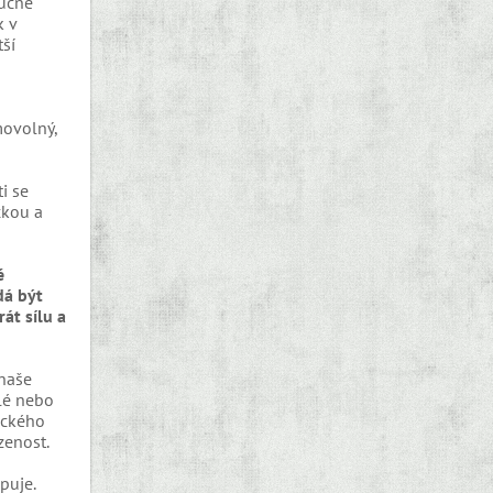
ručně
k v
tší
movolný,
i se
ckou a
é
dá být
át sílu a
naše
lé nebo
ického
zenost.
puje.