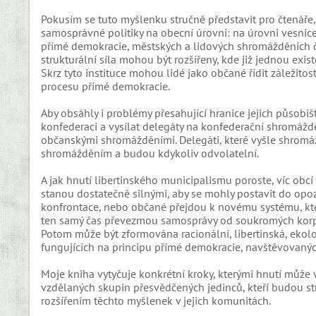
Pokusím se tuto myšlenku stručně představit pro čtenáře, 
samosprávné politiky na obecní úrovni: na úrovni vesnice, 
přímé demokracie, městských a lidových shromážděních či m
strukturální síla mohou být rozšířeny, kde již jednou ex
Skrz tyto instituce mohou lidé jako občané řídit záležitos
procesu přímé demokracie.
Aby obsáhly i problémy přesahující hranice jejich půso
konfederaci a vysílat delegáty na konfederační shromáž
občanskými shromážděními. Delegáti, které vyšle shromá
shromážděním a budou kdykoliv odvolatelní.
A jak hnutí libertinského municipalismu poroste, víc obcí
stanou dostatečně silnými, aby se mohly postavit do op
konfrontace, nebo občané přejdou k novému systému, který
ten samý čas převezmou samosprávy od soukromých korpo
Potom může být zformována racionální, libertinská, ekol
fungujících na principu přímé demokracie, navštěvovanýc
Moje kniha vytyčuje konkrétní kroky, kterými hnutí může 
vzdělaných skupin přesvědčených jedinců, kteří budou s
rozšířením těchto myšlenek v jejich komunitách.