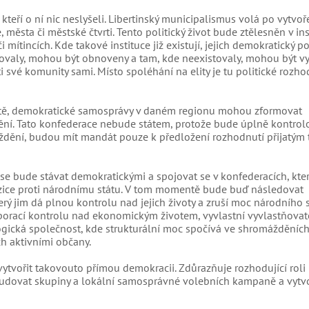
kteří o ní nic neslyšeli. Libertinský municipalismus volá po vytvoř
města či městské čtvrti. Tento politický život bude ztělesněn v ins
ítincích. Kde takové instituce již existují, jejich demokratický po
istovaly, mohou být obnoveny a tam, kde neexistovaly, mohou být vy
ti své komunity sami. Místo spoléhání na elity je tu politické rozh
biště, demokratické samosprávy v daném regionu mohou zformovat
dění. Tato konfederace nebude státem, protože bude úplně kontro
ždění, budou mít mandát pouze k předložení rozhodnutí přijatým 
 se bude stávat demokratickými a spojovat se v konfederacích, kte
ozice proti národnímu státu. V tom momentě bude buď následovat
 jim dá plnou kontrolu nad jejich životy a zruší moc národního s
rací kontrolu nad ekonomickým životem, vyvlastní vyvlastňovate
ogická společnost, kde strukturální moc spočívá ve shromážděníc
h aktivními občany.
vytvořit takovouto přímou demokracii. Zdůrazňuje rozhodující roli
tudovat skupiny a lokální samosprávné volebních kampaně a vytvo