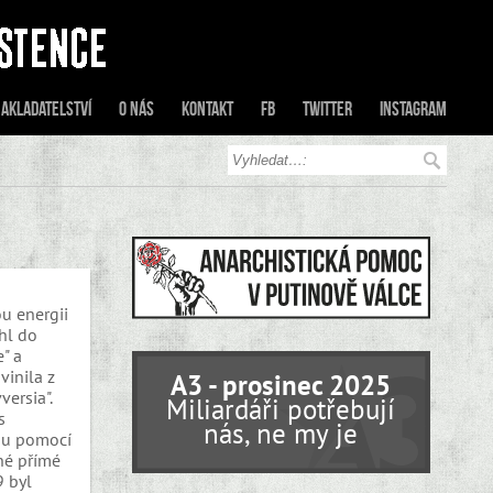
akladatelství
O nás
Kontakt
FB
Twitter
Instagram
ou energii
hl do
" a
vinila z
A3 - prosinec 2025
ersia".
Miliardáři potřebují
s
nás, ne my je
ému pomocí
né přímé
9 byl