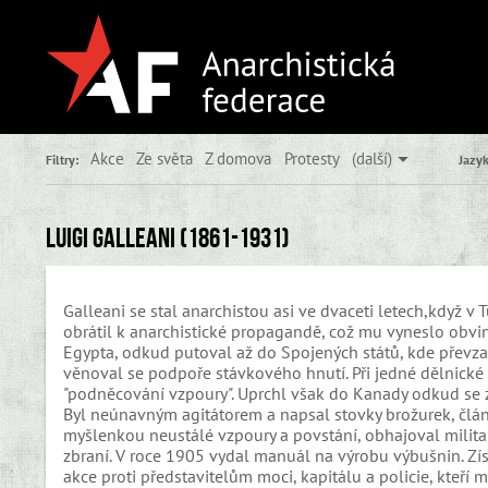
Akce
Ze světa
Z domova
Protesty
(další)
Filtry:
Jazyk
Luigi Galleani (1861-1931)
Galleani se stal anarchistou asi ve dvaceti letech,když v
obrátil k anarchistické propagandě, což mu vyneslo obvině
Egypta, odkud putoval až do Spojených států, kde převzal
věnoval se podpoře stávkového hnutí. Při jedné dělnické 
"podněcování vzpoury". Uprchl však do Kanady odkud se z
Byl neúnavným agitátorem a napsal stovky brožurek, člá
myšlenkou neustálé vzpoury a povstání, obhajoval milita
zbraní. V roce 1905 vydal manuál na výrobu výbušnin. Zí
akce proti představitelům moci, kapitálu a policie, kteří