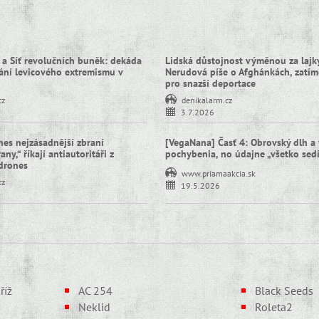
 a Síť revolučních buněk: dekáda
Lidská důstojnost výměnou za lajky
ní levicového extremismu v
Nerudová píše o Afghánkách, zatím
pro snazší deportace
cz
denikalarm.cz
3.7.2026
nes nejzásadnější zbraní
[VegaNana] Časť 4: Obrovský dlh a 
ny,“ říkají antiautoritáři z
pochybenia, no údajne „všetko sed
idrones
www.priamaakcia.sk
cz
19.5.2026
říž
AC 254
Black Seeds
Neklid
Roleta2