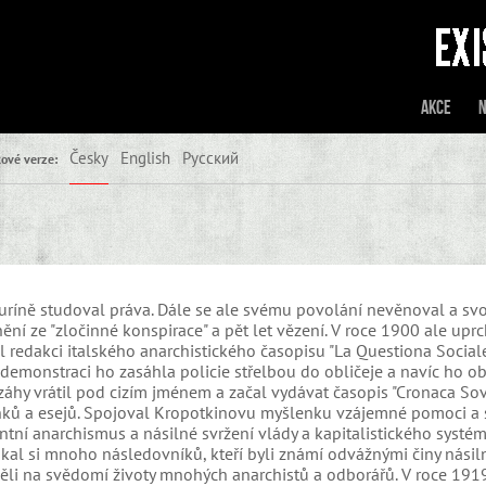
Akce
N
Česky
English
Русский
ové verze:
 Turíně studoval práva. Dále se ale svému povolání nevěnoval a sv
ní ze "zločinné konspirace" a pět let vězení. V roce 1900 ale uprc
 redakci italského anarchistického časopisu "La Questiona Sociale
demonstraci ho zasáhla policie střelbou do obličeje a navíc ho ob
áhy vrátil pod cizím jménem a začal vydávat časopis "Cronaca Sovv
nků a esejů. Spojoval Kropotkinovu myšlenku vzájemné pomoci a 
ntní anarchismus a násilné svržení vlády a kapitalistického syst
skal si mnoho následovníků, kteří byli známí odvážnými činy násil
 měli na svědomí životy mnohých anarchistů a odborářů. V roce 191