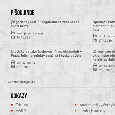
Píšou jinde
[VegaNana] Časť 5: VegaNana sa zabáva (na
Operace Fénix
cudzí účet)
marného hledá
Česku
www.priamaakcia.sk
denikalarm.
30.7.2026
27.7.2026
Izraelské a ruské špehovací firmy obchodují v
„Drony jsou d
Praze. Jejich produkty používá i česká policie
ukrajinské obra
kolektivu Sol
denikalarm.cz
denikalarm.
31.5.2026
22.5.2026
Více článků odjinud »
Odkazy
Trhlina
Anarchistický černý k
VORR
Limity jsme my!