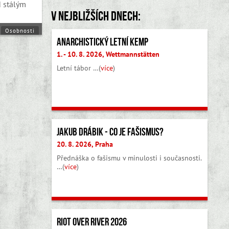
d stálým
V nejbližších dnech:
Osobnosti
Anarchistický letní kemp
1. - 10. 8. 2026, Wettmannstätten
Letní tábor …(
více
)
Jakub Drábik - Co je fašismus?
20. 8. 2026, Praha
Přednáška o fašismu v minulosti i současnosti.
…(
více
)
Riot Over River 2026