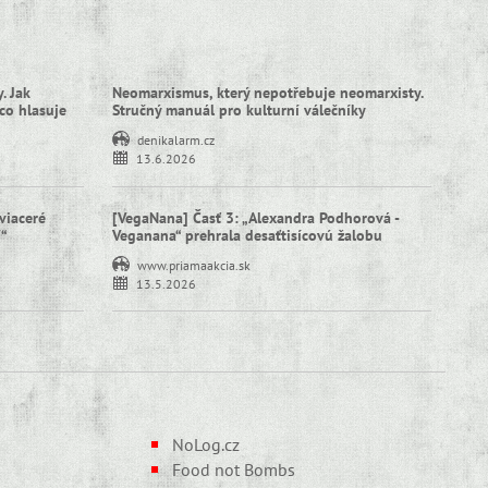
. Jak
Neomarxismus, který nepotřebuje neomarxisty.
co hlasuje
Stručný manuál pro kulturní válečníky
denikalarm.cz
13.6.2026
viaceré
[VegaNana] Časť 3: „Alexandra Podhorová -
í“
Veganana“ prehrala desaťtisícovú žalobu
www.priamaakcia.sk
13.5.2026
NoLog.cz
Food not Bombs