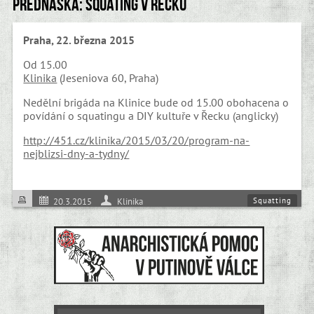
Přednáška: Squating v Řecku
Praha, 22. března 2015
Od 15.00
Klinika
(Jeseniova 60, Praha)
Nedělní brigáda na Klinice bude od 15.00 obohacena o
povídání o squatingu a DIY kultuře v Řecku (anglicky)
http://451.cz/klinika/2015/03/20/program-na-
nejblizsi-dny-a-tydny/
Squatting
20.3.2015
Klinika