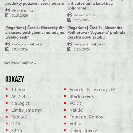
produkty používá i česká policie
antiautoritáři z kolektivu
Solidrones
denikalarm.cz
denikalarm.cz
31.5.2026
22.5.2026
[VegaNana] Časť 4: Obrovský dlh
[VegaNana] Časť 3: „Alexandra
a viaceré pochybenia, no údajne
Podhorová - Veganana“ prehrala
„všetko sedí“
desaťtisícovú žalobu
www.priamaakcia.sk
www.priamaakcia.sk
19.5.2026
13.5.2026
Více článků odjinud »
Odkazy
Trhlina
Anarchistický černý kříž
AC 254
Black Seeds
NoLog.cz
VORR
Limity jsme my!
Neklid
Roleta2
Food not Bombs
ODS
Antifa
K115
Dekonstrukce