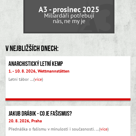
A3 - prosinec 2025
Miliardáři potřebují
nás, ne my je
V nejbližších dnech:
Anarchistický letní kemp
1. - 10. 8. 2026, Wettmannstätten
Letní tábor …(
více
)
Jakub Drábik - Co je fašismus?
20. 8. 2026, Praha
Přednáška o fašismu v minulosti i současnosti. …(
více
)