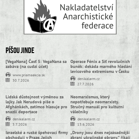
Píšou jinde
[VegaNana] Časť 5: VegaNana sa
Operace Fénix a Síť revolučních
zabáva (na cudzí účet)
buněk: dekáda marného hledání
levicového extremismu v Česku
www.priamaakcia.sk
denikalarm.cz
30.7.2026
27.7.2026
Lidská důstojnost výměnou za
Neomarxismus, který
lajky. Jak Nerudová píše o
nepotřebuje neomarxisty.
Afghánkách, zatímco hlasuje pro
Stručný manuál pro kulturní
snazší deportace
válečníky
denikalarm.cz
denikalarm.cz
3.7.2026
13.6.2026
Izraelské a ruské špehovací firmy
„Drony jsou dnes nejzásadnější
obchodují v Praze. Jejich
zbraní ukrajinské obrany,“ říkají