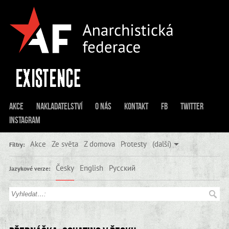
Akce
Nakladatelství
O nás
Kontakt
FB
Twitter
Instagram
Akce
Ze světa
Z domova
Protesty
(další)
Filtry:
Česky
English
Русский
Jazykové verze: