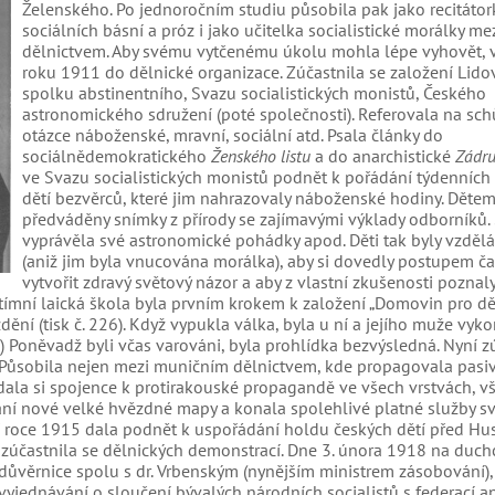
Želenského. Po jednoročním studiu působila pak jako recitátor
sociálních básní a próz i jako učitelka socialistické morálky me
dělnictvem. Aby svému vytčenému úkolu mohla lépe vyhovět, 
roku 1911 do dělnické organizace. Zúčastnila se založení Lid
spolku abstinentního, Svazu socialistických monistů, Českého
astronomického sdružení (poté společnosti). Referovala na sch
otázce náboženské, mravní, sociální atd. Psala články do
sociálnědemokratického
Ženského listu
a do anarchistické
Zádr
ve Svazu socialistických monistů podnět k pořádání týdenních
dětí bezvěrců, které jim nahrazovaly náboženské hodiny. Dětem
předváděny snímky z přírody se zajímavými výklady odborníků.
vyprávěla své astronomické pohádky apod. Děti tak byly vzděl
(aniž jim byla vnucována morálka), aby si dovedly postupem č
vytvořit zdravý světový názor a aby z vlastní zkušenosti poznal
mní laická škola byla prvním krokem k založení „Domovin pro děti
ní (tisk č. 226). Když vypukla válka, byla u ní a jejího muže vyk
ni.) Poněvadž byli včas varováni, byla prohlídka bezvýsledná. Nyní z
. Působila nejen mezi muničním dělnictvem, kde propagovala pasi
ledala si spojence k protirakouské propagandě ve všech vrstvách, 
ní nové velké hvězdné mapy a konala spolehlivé platné služby s
V roce 1915 dala podnět k uspořádání holdu českých dětí před H
, zúčastnila se dělnických demonstrací. Dne 3. února 1918 na du
důvěrnice spolu s dr. Vrbenským (nynějším ministrem zásobování),
jednávání o sloučení bývalých národních socialistů s federací a