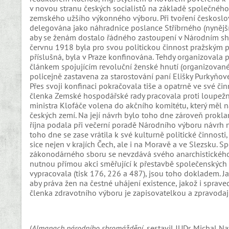
v novou stranu českých socialistů na základě společnéh
zemského užšího výkonného výboru. Při tvoření českosl
delegována jako náhradnice poslance Stříbrného (nynějšího
aby se ženám dostalo řádného zastoupení v Národním shr
červnu 1918 byla pro svou politickou činnost pražským po
příslušná, byla v Praze konfinována. Tehdy organizovala
článkem spojujícím revoluční ženské hnutí (organizované
policejně zastavena za starostování paní Elišky Purkyňov
Přes svoji konfinaci pokračovala tiše a opatrně ve své čin
členka Zemské hospodářské rady pracovala proti loupežné
ministra Klofáče volena do akčního komitétu, který měl na
českých zemí. Na její návrh bylo toho dne zároveň prokla
října podala při večerní poradě Národního výboru návrh 
toho dne se zase vrátila k své kulturně politické činnosti
sice nejen v krajích Čech, ale i na Moravě a ve Slezsku. 
zákonodárného sboru se nevzdává svého anarchistického p
nutnou přímou akci směřující k přestavbě společenských ř
vypracovala (tisk 176, 226 a 487), jsou toho dokladem. J
aby práva žen na čestné uhájení existence, jakož i spraved
členka zdravotního výboru je zapisovatelkou a zpravoda
(
Almanach národního shromáždění
, sestavil JUDr. Michal N