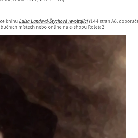
ace knihu
Luisa Landová-Štychová revoltující
(144 stran A6, doporuč
ribučních místech
nebo online na e-shopu
Roleta2
.