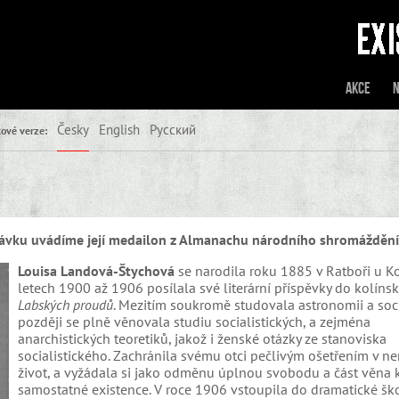
Akce
N
Česky
English
Русский
ové verze:
ávku uvádíme její medailon z Almanachu národního shromáždění
Louisa Landová-Štychová
se narodila roku 1885 v Ratboři u Ko
letech 1900 až 1906 posílala své literární příspěvky do kolíns
Labských proudů
. Mezitím soukromě studovala astronomii a soci
později se plně věnovala studiu socialistických, a zejména
anarchistických teoretiků, jakož i ženské otázky ze stanoviska
socialistického. Zachránila svému otci pečlivým ošetřením v n
život, a vyžádala si jako odměnu úplnou svobodu a část věna 
samostatné existence. V roce 1906 vstoupila do dramatické ško