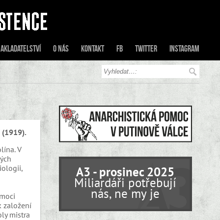
akladatelství
O nás
Kontakt
FB
Twitter
Instagram
 (1919).
lína. V
kých
ologii,
A3 - prosinec 2025
Miliardáři potřebují
nás, ne my je
emoci
k založení
ly mistra