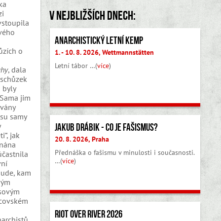
ka
V nejbližších dnech:
zi
vstoupila
ového
Anarchistický letní kemp
ůzích o
1. - 10. 8. 2026, Wettmannstätten
Letní tábor …(
více
)
uhy
, dala
 schůzek
 byly
 Sama jim
ávány
asu samy
y
Jakub Drábik - Co je fašismus?
“, jak
20. 8. 2026, Praha
onána
Přednáška o fašismu v minulosti i současnosti.
účastnila
…(
více
)
vní
všude, kam
vým
usovým
chcovském
Riot Over River 2026
narchistů