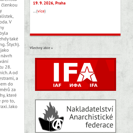
19. 9. 2026, Praha
a členkou
y
…(
více
)
listek,
oda. V
hy
byla
ehdy také
g. Štych).
Všechny akce »
 jako
 návrh
ování
tu 28.
ích. A od
estrami, a
upem do
oměrů za
hy, které
 pro to,
axi. Jako