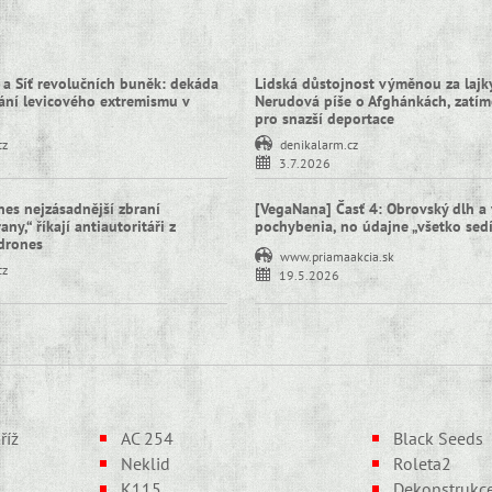
 a Síť revolučních buněk: dekáda
Lidská důstojnost výměnou za lajky
ní levicového extremismu v
Nerudová píše o Afghánkách, zatím
pro snazší deportace
cz
denikalarm.cz
3.7.2026
nes nejzásadnější zbraní
[VegaNana] Časť 4: Obrovský dlh a 
ny,“ říkají antiautoritáři z
pochybenia, no údajne „všetko sed
idrones
www.priamaakcia.sk
cz
19.5.2026
říž
AC 254
Black Seeds
Neklid
Roleta2
K115
Dekonstrukc