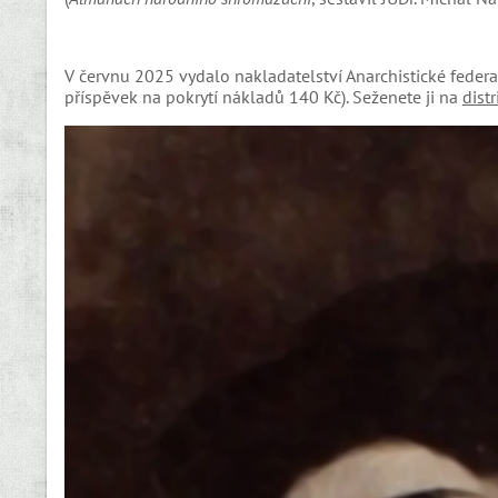
V červnu 2025 vydalo nakladatelství Anarchistické feder
příspěvek na pokrytí nákladů 140 Kč). Seženete ji na
dist