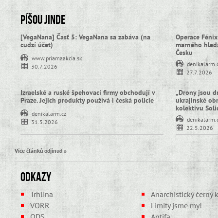
Píšou jinde
[VegaNana] Časť 5: VegaNana sa zabáva (na
Operace Fénix
cudzí účet)
marného hledá
Česku
www.priamaakcia.sk
denikalarm.
30.7.2026
27.7.2026
Izraelské a ruské špehovací firmy obchodují v
„Drony jsou d
Praze. Jejich produkty používá i česká policie
ukrajinské obra
kolektivu Sol
denikalarm.cz
denikalarm.
31.5.2026
22.5.2026
Více článků odjinud »
Odkazy
Trhlina
Anarchistický černý k
VORR
Limity jsme my!
ODS
Antifa