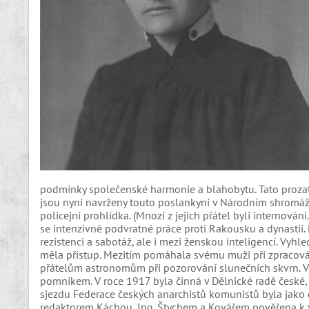
podmínky společenské harmonie a blahobytu. Tato prozatí
jsou nyní navrženy touto poslankyní v Národním shromáždě
policejní prohlídka. (Mnozí z jejich přátel byli internová
se intenzivně podvratné práce proti Rakousku a dynastii
rezistenci a sabotáž, ale i mezi ženskou inteligencí. Vyh
měla přístup. Mezitím pomáhala svému muži při zpracová
přátelům astronomům při pozorování slunečních skvrn. 
pomníkem. V roce 1917 byla činná v Dělnické radě české
sjezdu Federace českých anarchistů komunistů byla jako 
redaktorem Káchou, Ing. Štychem a Kovářem pověřena k vy