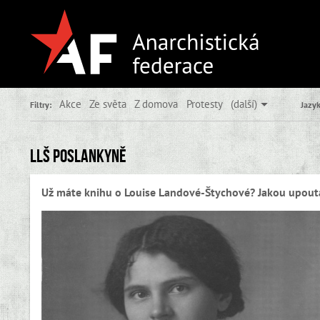
Akce
Ze světa
Z domova
Protesty
(další)
Filtry:
Jazyk
LLŠ poslankyně
Už máte knihu o Louise Landové-Štychové? Jakou upout