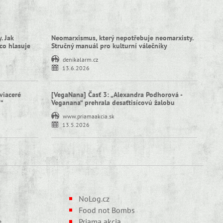
. Jak
Neomarxismus, který nepotřebuje neomarxisty.
co hlasuje
Stručný manuál pro kulturní válečníky
denikalarm.cz
13.6.2026
viaceré
[VegaNana] Časť 3: „Alexandra Podhorová -
í“
Veganana“ prehrala desaťtisícovú žalobu
www.priamaakcia.sk
13.5.2026
NoLog.cz
Food not Bombs
e
Priama akcia