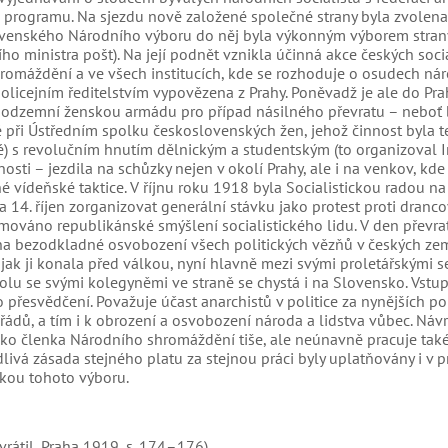
o programu. Na sjezdu nově založené společné strany byla zvolen
ovenského Národního výboru do něj byla výkonným výborem stran
 ministra pošt). Na její podnět vznikla účinná akce českých socia
omáždění a ve všech institucích, kde se rozhoduje o osudech nár
licejním ředitelstvím vypovězena z Prahy. Poněvadž je ale do Pra
 podzemní ženskou armádu pro případ násilného převratu – neboť 
 při Ústředním spolku československých žen, jehož činnost byla t
é) s revolučním hnutím dělnickým a studentským (to organizoval In
nosti – jezdila na schůzky nejen v okolí Prahy, ale i na venkov, kde
 vídeňské taktice. V říjnu roku 1918 byla Socialistickou radou na
 14. říjen zorganizovat generální stávku jako protest proti dranc
mováno republikánské smýšlení socialistického lidu. V den převra
na bezodkladné osvobození všech politických vězňů v českých zem
, jak ji konala před válkou, nyní hlavně mezi svými proletářskými s
Spolu se svými kolegyněmi ve straně se chystá i na Slovensko. Vst
řesvědčení. Považuje účast anarchistů v politice za nynějších p
ádů, a tím i k obrození a osvobození národa a lidstva vůbec. Návr
ako členka Národního shromáždění tiše, ale neúnavně pracuje také
livá zásada stejného platu za stejnou práci byly uplatňovány i v pr
jkou tohoto výboru.
avrátil, Praha 1919, s. 174–176)