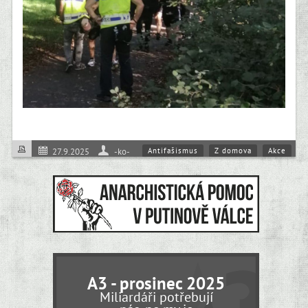
Antifašismus
Z domova
Akce
27.9.2025
-ko-
A3 - prosinec 2025
Miliardáři potřebují