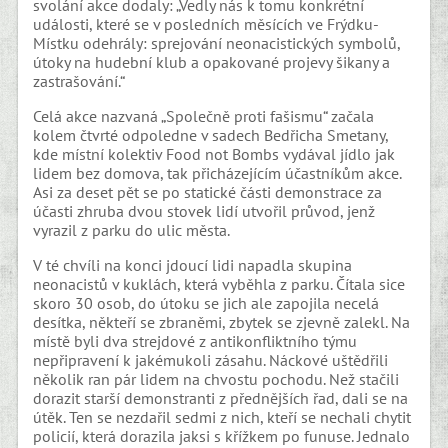
svolání akce dodaly: „Vedly nás k tomu konkrétní
události, které se v posledních měsících ve Frýdku-
Místku odehrály: sprejování neonacistických symbolů,
útoky na hudební klub a opakované projevy šikany a
zastrašování.“
Celá akce nazvaná „Společně proti fašismu“ začala
kolem čtvrté odpoledne v sadech Bedřicha Smetany,
kde místní kolektiv Food not Bombs vydával jídlo jak
lidem bez domova, tak přicházejícím účastníkům akce.
Asi za deset pět se po statické části demonstrace za
účasti zhruba dvou stovek lidí utvořil průvod, jenž
vyrazil z parku do ulic města.
V té chvíli na konci jdoucí lidi napadla skupina
neonacistů v kuklách, která vyběhla z parku. Čítala sice
skoro 30 osob, do útoku se jich ale zapojila necelá
desítka, někteří se zbraněmi, zbytek se zjevně zalekl. Na
místě byli dva strejdové z antikonfliktního týmu
nepřipravení k jakémukoli zásahu. Náckové uštědřili
několik ran pár lidem na chvostu pochodu. Než stačili
dorazit starší demonstranti z přednějších řad, dali se na
útěk. Ten se nezdařil sedmi z nich, kteří se nechali chytit
policií, která dorazila jaksi s křížkem po funuse. Jednalo