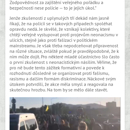
Zodpovědnost za zajištění veřejného pořádku a
bezpečnosti nese policie — to je jejich úkol.“
Jenže zkušenosti z uplynulých tří dekád nám jasně
říkají, že na policii se v takových případech spoléhat
opravdu nedá. Je skvělé, že vznikají kolektivy, které
chtějí veřejně vystupovat proti projevům neonacismu v
ulicích, stejně jako proti fašizaci v politickém
mainstreamu. Je však třeba nepodceňovat připravenost
na různé situace, zvláště pokud je pravděpodobné, že k
nim může dojít. Pro některé mladé účastnictvo šlo často
o první zkušenost s neonacistickým násilím. Věříme, že
pro ně bude tento zážitek formativní a povede k
rozhodnutí důsledně se organizovat proti fašismu,
rasismu a dalším formám diskriminace. Náckové svým
útokem potvrdili, že akce měla smysl a reagovala na
skutečnou hrozbu. Na tom by se mělo dále stavět.