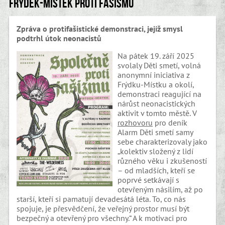
Frýdek-Místek proti fašismu
Zpráva o protifašistické demonstraci, jejíž smysl
podtrhl útok neonacistů
Na
pátek
19. září 2025
svolaly
Děti smetí, volná
anonymní iniciativa z
Frýdku-Místku a okolí,
demonstraci reagující na
nárůst neonacistických
aktivit v tomto městě. V
rozhovoru
pro deník
Alarm Děti smetí samy
sebe charakterizovaly jako
„kolektiv složený z lidí
různého věku i zkušeností
– od mladších, kteří se
poprvé setkávají s
otevřeným násilím, až po
starší, kteří si pamatují devadesátá léta. To, co nás
spojuje, je přesvědčení, že veřejný prostor musí být
bezpečný a otevřený pro všechny.“ A k motivaci pro