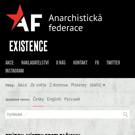
Akce
Nakladatelství
O nás
Kontakt
FB
Twitter
Instagram
Akce
Ze světa
Z domova
Protesty
(další)
Filtry:
Česky
English
Русский
Jazykové verze: