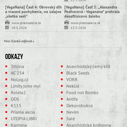
[VegaNana] Časť 4: Obrovský dlh
[VegaNana] Časť 3: „Alexandra
a viaceré pochybenia, no údajne
Podhorová - Veganana“ prehrala
„všetko sedí“
desaťtisícovú žalobu
www.priamaakcia.sk
www.priamaakcia.sk
19.5.2026
13.5.2026
Více článků odjinud »
Odkazy
Trhlina
Anarchistický černý kříž
AC 254
Black Seeds
NoLog.cz
VORR
Limity jsme my!
Neklid
Roleta2
Food not Bombs
ODS
Antifa
K115
Dekonstrukce
Priama akcia
Nevim
UTOPIA LIBRI
Salé
Karmína
Anarchistická knihovna