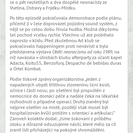
se o pět nezletilých a dva dospělé neonacisty ze
Vsetína, Ostravy a Frýdku-Místku.
Po této epizodě pokračovala demonstrace podle plánu,
přičemž ji v čele doprovázel pojízdný sound systém, z
nějž se po celou dobu řinula hudba. Možná díky tomu
šel pochod vcelku rychle. Všechno už ale probíhalo
naprosto v klidu. Před zkušebnou Art klub se
pokračovalo happeningem proti nenávisti
a byla
představena výstava
Oběti neonacismu od roku 1989
, na
niž navázala v útrobách klubu afterparty za účasti kapel
Adacta, KoituSS, Benzofury, Despacho de bebidas duras
a
Ortel Kombat.
Podle tiskové zprávy organizátorstva „j
eden z
napadených utrpěl tříštivou zlomeninu lícní kosti,
očnice i části nosu; po ošetření byl propuštěn z
nemocnice do domácí péče a nadále čeká na lékařské
rozhodnutí o případné operaci. Druhý zraněný byl
nejprve ošetřen na místě, později však musel být
hospitalizován kvůli potížím s orientací a artikulací.“
Zároveň kolektiv dodal: „Jsme šokovaní z průběhu
útoku a důrazně odsuzujeme násilí, které mělo za cíl
zranit lidi přicházející na pokojné shromáždění.