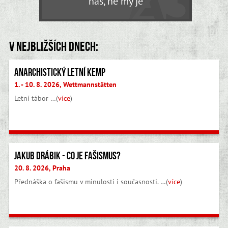
nás, ne my je
V nejbližších dnech:
Anarchistický letní kemp
1. - 10. 8. 2026, Wettmannstätten
Letní tábor …(
více
)
Jakub Drábik - Co je fašismus?
20. 8. 2026, Praha
Přednáška o fašismu v minulosti i současnosti. …(
více
)