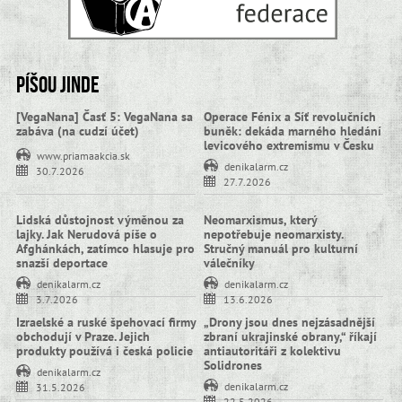
Píšou jinde
[VegaNana] Časť 5: VegaNana sa
Operace Fénix a Síť revolučních
zabáva (na cudzí účet)
buněk: dekáda marného hledání
levicového extremismu v Česku
www.priamaakcia.sk
denikalarm.cz
30.7.2026
27.7.2026
Lidská důstojnost výměnou za
Neomarxismus, který
lajky. Jak Nerudová píše o
nepotřebuje neomarxisty.
Afghánkách, zatímco hlasuje pro
Stručný manuál pro kulturní
snazší deportace
válečníky
denikalarm.cz
denikalarm.cz
3.7.2026
13.6.2026
Izraelské a ruské špehovací firmy
„Drony jsou dnes nejzásadnější
obchodují v Praze. Jejich
zbraní ukrajinské obrany,“ říkají
produkty používá i česká policie
antiautoritáři z kolektivu
Solidrones
denikalarm.cz
denikalarm.cz
31.5.2026
22.5.2026