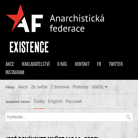
Akce
Nakladatelství
O nás
Kontakt
FB
Twitter
Instagram
Akce
Ze světa
Z domova
Protesty
(další)
Filtry:
Česky
English
Русский
Jazykové verze: