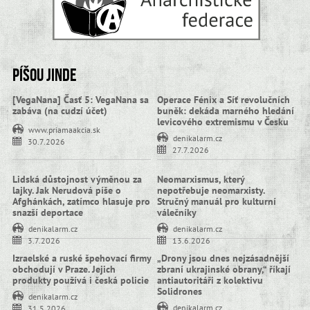
Píšou jinde
[VegaNana] Časť 5: VegaNana sa
Operace Fénix a Síť revolučních
zabáva (na cudzí účet)
buněk: dekáda marného hledání
levicového extremismu v Česku
www.priamaakcia.sk
denikalarm.cz
30.7.2026
27.7.2026
Lidská důstojnost výměnou za
Neomarxismus, který
lajky. Jak Nerudová píše o
nepotřebuje neomarxisty.
Afghánkách, zatímco hlasuje pro
Stručný manuál pro kulturní
snazší deportace
válečníky
denikalarm.cz
denikalarm.cz
3.7.2026
13.6.2026
Izraelské a ruské špehovací firmy
„Drony jsou dnes nejzásadnější
obchodují v Praze. Jejich
zbraní ukrajinské obrany,“ říkají
produkty používá i česká policie
antiautoritáři z kolektivu
Solidrones
denikalarm.cz
denikalarm.cz
31.5.2026