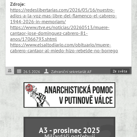
Zdroje:
https://redeslibertarias.com/2026/05/16/nuestro-
adios-a-la-voz-mas-libre-del-flamenco-el-cabrero-
1944-2026-in-memoriam/
https://www.rtve.es/noticias/20260513/muere-
cantaor-jose-dominguez-cabrero-81-
anos/17066793.shtml
https://www.elsaltodiario.com/obituario/muere-
cabrero-cantaor-al-miedo-hizo-rebelde-no-borrego
Ze světa
26.5.2026
Zahraniční sekretariát AF
Osobnosti
A3 - prosinec 2025
Miliardáři potřebují