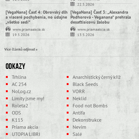
22.5.2026
[VegaNana] Časť 4: Obrovský dlh
[VegaNana] Časť 3: „Alexandra
a viaceré pochybenia, no údajne
Podhorová - Veganana“ prehrala
„všetko sedí“
desaťtisícovú žalobu
www.priamaakcia.sk
www.priamaakcia.sk
19.5.2026
13.5.2026
Více článků odjinud »
Odkazy
Trhlina
Anarchistický černý kříž
AC 254
Black Seeds
NoLog.cz
VORR
Limity jsme my!
Neklid
Roleta2
Food not Bombs
ODS
Antifa
K115
Dekonstrukce
Priama akcia
Nevim
UTOPIA LIBRI
Salé