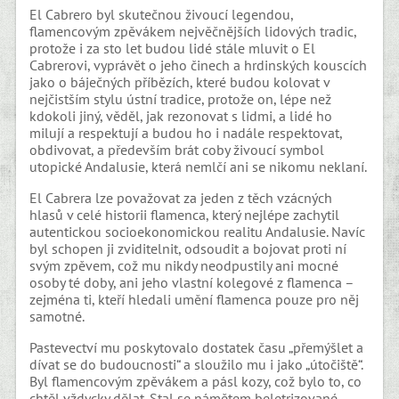
El Cabrero byl skutečnou živoucí legendou,
flamencovým zpěvákem nejvěčnějších lidových tradic,
protože i za sto let budou lidé stále mluvit o El
Cabrerovi, vyprávět o jeho činech a hrdinských kouscích
jako o báječných příbězích, které budou kolovat v
nejčistším stylu ústní tradice, protože on, lépe než
kdokoli jiný, věděl, jak rezonovat s lidmi, a lidé ho
milují a respektují a budou ho i nadále respektovat,
obdivovat, a především brát coby živoucí symbol
utopické Andalusie, která nemlčí ani se nikomu neklaní.
El Cabrera lze považovat za jeden z těch vzácných
hlasů v celé historii flamenca, který nejlépe zachytil
autentickou socioekonomickou realitu Andalusie. Navíc
byl schopen ji zviditelnit, odsoudit a bojovat proti ní
svým zpěvem, což mu nikdy neodpustily ani mocné
osoby té doby, ani jeho vlastní kolegové z flamenca –
zejména ti, kteří hledali umění flamenca pouze pro něj
samotné.
Pastevectví mu poskytovalo dostatek času „přemýšlet a
dívat se do budoucnosti“ a sloužilo mu i jako „útočiště“.
Byl flamencovým zpěvákem a pásl kozy, což bylo to, co
chtěl vždycky dělat. Stal se námětem beletrizované