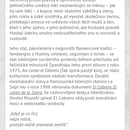
jedinečného umělce tekl nezmenšující se měrou – jak
by sám řekl – z kopce, mezi skalními výběžky a útesy,
přes rokle a úzké soutěsky, až vyvolal skutečnou lavinu,
přetékající emoce ve svědomí všech těch mužů a žen,
kteří v jeho zpěvu, v jeho jedinečné, ale hluboké pravdě
hledají útěchu onoho nedosažitelného snu o rovnosti a
svobodě.
Jeho styl, zakořeněný v nejprostší flamencové tradici –
fandangos z Huelvy, soleares, seguiriyas a tonás – se
stal nástrojem sociálního protestu během přechodu od
fašistické minulosti Španělska. Jeho první album z roku
1975,
Así canta el Cabrero
(Tak zpívá pastýř koz), se stalo
kulturním symbolem období transformace. Dosáhl
mezinárodní slávy a francouzská televizní stanice La
Sept mu v roce 1988 věnovala dokument
El Cabrero. El
canto de la Sierra
. Se vzdorovitými texty a libertinskou
životní filozofií zpíval El Cabrero vždy proti zneužívání
moci a nedostatku svobody.
„Když je co říct,
nelze mlčet,
protože mlčet znamená zemřít.“