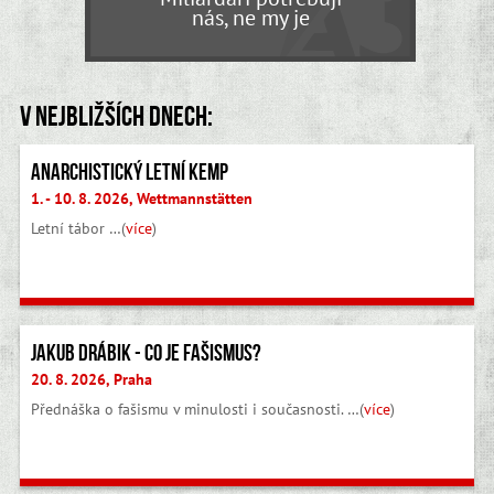
nás, ne my je
V nejbližších dnech:
Anarchistický letní kemp
1. - 10. 8. 2026, Wettmannstätten
Letní tábor …(
více
)
Jakub Drábik - Co je fašismus?
20. 8. 2026, Praha
Přednáška o fašismu v minulosti i současnosti. …(
více
)