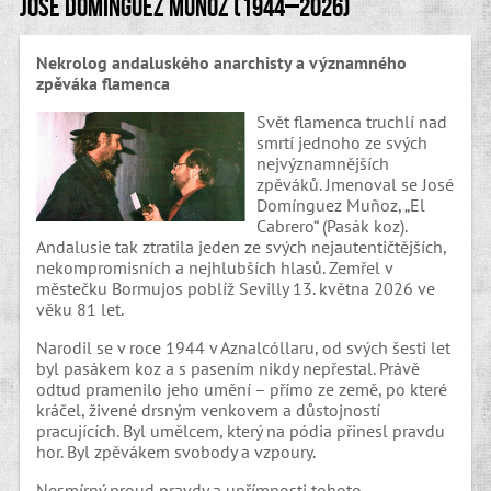
José Domínguez Muñoz (1944–2026)
Nekrolog andaluského anarchisty a významného
zpěváka flamenca
Svět flamenca truchlí nad
smrtí jednoho ze svých
nejvýznamnějších
zpěváků. Jmenoval se José
Domínguez Muñoz, „El
Cabrero“ (Pasák koz).
Andalusie tak ztratila jeden ze svých nejautentičtějších,
nekompromisních a nejhlubších hlasů. Zemřel v
městečku Bormujos poblíž Sevilly 13. května 2026 ve
věku 81 let.
Narodil se v roce 1944 v Aznalcóllaru, od svých šesti let
byl pasákem koz a s pasením nikdy nepřestal. Právě
odtud pramenilo jeho umění – přímo ze země, po které
kráčel, živené drsným venkovem a důstojností
pracujících. Byl umělcem, který na pódia přinesl pravdu
hor. Byl zpěvákem svobody a vzpoury.
Nesmírný proud pravdy a upřímnosti tohoto