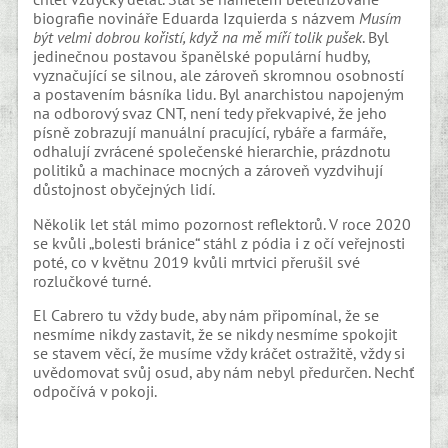
biografie novináře Eduarda Izquierda s názvem
Musím
být velmi dobrou kořistí, když na mě míří tolik pušek
. Byl
jedinečnou postavou španělské populární hudby,
vyznačující se silnou, ale zároveň skromnou osobností
a postavením básníka lidu. Byl anarchistou napojeným
na odborový svaz CNT, není tedy překvapivé, že jeho
písně zobrazují manuální pracující, rybáře a farmáře,
odhalují zvrácené společenské hierarchie, prázdnotu
politiků a machinace mocných a zároveň vyzdvihují
důstojnost obyčejných lidí.
Několik let stál mimo pozornost reflektorů. V roce 2020
se kvůli „bolesti bránice“ stáhl z pódia i z očí veřejnosti
poté, co v květnu 2019 kvůli mrtvici přerušil své
rozlučkové turné.
El Cabrero tu vždy bude, aby nám připomínal, že se
nesmíme nikdy zastavit, že se nikdy nesmíme spokojit
se stavem věcí, že musíme vždy kráčet ostražitě, vždy si
uvědomovat svůj osud, aby nám nebyl předurčen. Nechť
odpočívá v pokoji.