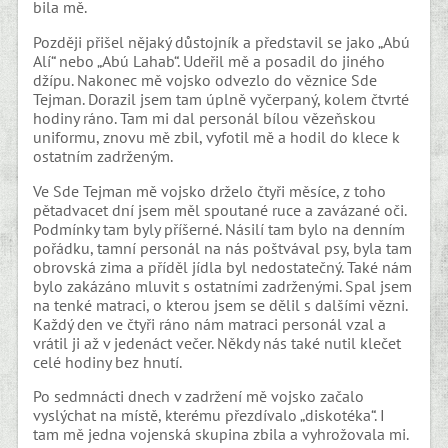
bila mě.
Později přišel nějaký důstojník a představil se jako „Abú
Alí“ nebo „Abú Lahab“. Udeřil mě a posadil do jiného
džípu. Nakonec mě vojsko odvezlo do věznice Sde
Tejman. Dorazil jsem tam úplně vyčerpaný, kolem čtvrté
hodiny ráno. Tam mi dal personál bílou vězeňskou
uniformu, znovu mě zbil, vyfotil mě a hodil do klece k
ostatním zadrženým.
Ve Sde Tejman mě vojsko drželo čtyři měsíce, z toho
pětadvacet dní jsem měl spoutané ruce a zavázané oči.
Podmínky tam byly příšerné. Násilí tam bylo na denním
pořádku, tamní personál na nás poštvával psy, byla tam
obrovská zima a příděl jídla byl nedostatečný. Také nám
bylo zakázáno mluvit s ostatními zadrženými. Spal jsem
na tenké matraci, o kterou jsem se dělil s dalšími vězni.
Každý den ve čtyři ráno nám matraci personál vzal a
vrátil ji až v jedenáct večer. Někdy nás také nutil klečet
celé hodiny bez hnutí.
Po sedmnácti dnech v zadržení mě vojsko začalo
vyslýchat na místě, kterému přezdívalo „diskotéka“. I
tam mě jedna vojenská skupina zbila a vyhrožovala mi.