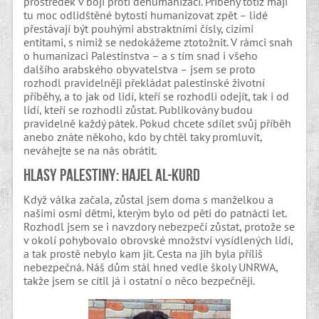
prostředek v boji proti dehumanizaci. Příběhy totiž mají
tu moc odlidštěné bytosti humanizovat zpět – lidé
přestávají být pouhými abstraktními čísly, cizími
entitami, s nimiž se nedokážeme ztotožnit. V rámci snah
o humanizaci Palestinstva – a s tím snad i všeho
dalšího arabského obyvatelstva – jsem se proto
rozhodl pravidelněji překládat palestinské životní
příběhy, a to jak od lidí, kteří se rozhodli odejít, tak i od
lidí, kteří se rozhodli zůstat. Publikovány budou
pravidelně každý pátek. Pokud chcete sdílet svůj příběh
anebo znáte někoho, kdo by chtěl taky promluvit,
neváhejte se na nás obrátit.
Hlasy Palestiny: Hajel al-Kurd
Když válka začala, zůstal jsem doma s manželkou a
našimi osmi dětmi, kterým bylo od pěti do patnácti let.
Rozhodl jsem se i navzdory nebezpečí zůstat, protože se
v okolí pohybovalo obrovské množství vysídlených lidí,
a tak prostě nebylo kam jít. Cesta na jih byla příliš
nebezpečná. Náš dům stál hned vedle školy UNRWA,
takže jsem se cítil já i ostatní o něco bezpečněji.