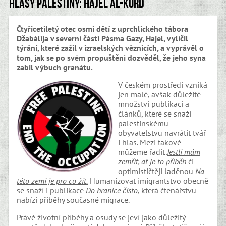
Hlasy Palestiny: Hajel al-Kurd
Čtyřicetiletý otec osmi dětí z uprchlického tábora
Džabálija v severní části Pásma Gazy, Hajel, vylíčil
týrání, které zažil v izraelských věznicích, a vyprávěl o
tom, jak se po svém propuštění dozvěděl, že jeho syna
zabil výbuch granátu.
V českém prostředí vzniká
jen malé, avšak důležité
množství publikací a
článků, které se snaží
palestinskému
obyvatelstvu navrátit tvář
i hlas. Mezi takové
můžeme řadit
Jestli mám
zemřít, ať je to příběh
či
optimističtěji laděnou
Na
této zemi je pro co žít.
Humanizovat imigrantstvo obecně
se snaží i publikace
Do hranice čisto
, která čtenářstvu
nabízí příběhy současné migrace.
Právě životní příběhy a osudy se jeví jako důležitý