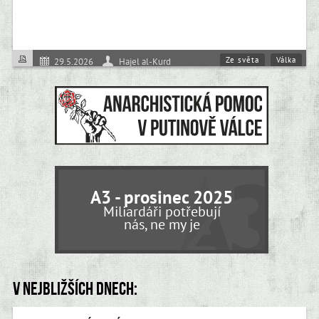
Ze světa
Válka
29.5.2026
Hajel al-Kurd
A3 - prosinec 2025
Miliardáři potřebují
nás, ne my je
V nejbližších dnech: