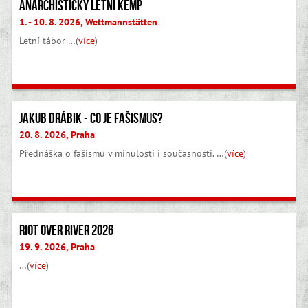
Anarchistický letní kemp
1. - 10. 8. 2026, Wettmannstätten
Letní tábor …(
více
)
Jakub Drábik - Co je fašismus?
20. 8. 2026, Praha
Přednáška o fašismu v minulosti i současnosti. …(
více
)
Riot Over River 2026
19. 9. 2026, Praha
…(
více
)