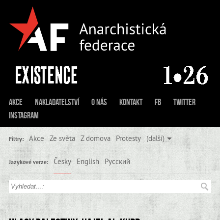
Akce
Nakladatelství
O nás
Kontakt
FB
Twitter
Instagram
Akce
Ze světa
Z domova
Protesty
(další)
Filtry:
Česky
English
Русский
Jazykové verze: