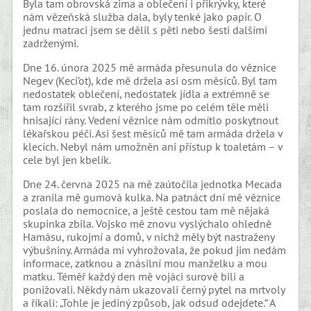
Byla tam obrovská zima a oblečení i přikrývky, které
nám vězeňská služba dala, byly tenké jako papír. O
jednu matraci jsem se dělil s pěti nebo šesti dalšími
zadrženými.
Dne 16. února 2025 mě armáda přesunula do věznice
Negev (Keci’ot), kde mě držela asi osm měsíců. Byl tam
nedostatek oblečení, nedostatek jídla a extrémně se
tam rozšířil svrab, z kterého jsme po celém těle měli
hnisající rány. Vedení věznice nám odmítlo poskytnout
lékařskou péči. Asi šest měsíců mě tam armáda držela v
klecích. Nebyl nám umožněn ani přístup k toaletám – v
cele byl jen kbelík.
Dne 24. června 2025 na mě zaútočila jednotka Mecada
a zranila mě gumová kulka. Na patnáct dní mě věznice
poslala do nemocnice, a ještě cestou tam mě nějaká
skupinka zbila. Vojsko mě znovu vyslýchalo ohledně
Hamásu, rukojmí a domů, v nichž měly být nastraženy
výbušniny. Armáda mi vyhrožovala, že pokud jim nedám
informace, zatknou a znásilní mou manželku a mou
matku. Téměř každý den mě vojáci surově bili a
ponižovali. Někdy nám ukazovali černý pytel na mrtvoly
a říkali: „Tohle je jediný způsob, jak odsud odejdete.“ A