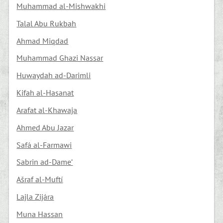
Muhammad al-Mishwakhi
Talal Abu Rukbah
Ahmad Miqdad
Muhammad Ghazi Nassar
Huwaydah ad-Darimli
Kifah al-Hasanat
Arafat al-Khawaja
Ahmed Abu Jazar
Safá al-Farmawi
Sabrin ad-Dame‘
Ašraf al-Muftí
Lajla Zijára
Muna Hassan