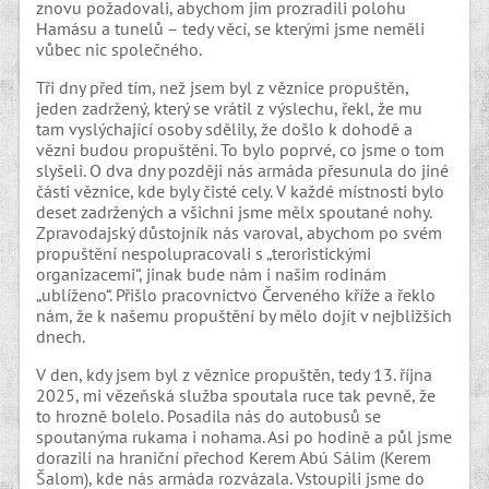
znovu požadovali, abychom jim prozradili polohu
Hamásu a tunelů – tedy věcí, se kterými jsme neměli
vůbec nic společného.
Tři dny před tím, než jsem byl z věznice propuštěn,
jeden zadržený, který se vrátil z výslechu, řekl, že mu
tam vyslýchající osoby sdělily, že došlo k dohodě a
vězni budou propuštěni. To bylo poprvé, co jsme o tom
slyšeli. O dva dny později nás armáda přesunula do jiné
části věznice, kde byly čisté cely. V každé místnosti bylo
deset zadržených a všichni jsme mělx spoutané nohy.
Zpravodajský důstojník nás varoval, abychom po svém
propuštění nespolupracovali s „teroristickými
organizacemi“, jinak bude nám i našim rodinám
„ublíženo“. Přišlo pracovnictvo Červeného kříže a řeklo
nám, že k našemu propuštění by mělo dojít v nejbližších
dnech.
V den, kdy jsem byl z věznice propuštěn, tedy 13. října
2025, mi vězeňská služba spoutala ruce tak pevně, že
to hrozně bolelo. Posadila nás do autobusů se
spoutanýma rukama i nohama. Asi po hodině a půl jsme
dorazili na hraniční přechod Kerem Abú Sálim (Kerem
Šalom), kde nás armáda rozvázala. Vstoupili jsme do