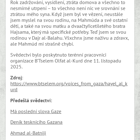
Rok zadržování, vysídlení, ztráta domova a všechno to
nesmírné utrpení – to všechno není nic ve srovnání se
ztrátou mého syna. Když jsem byl ve vězení, neustále
jsem myslel na svou rodinu, na Mahmúda a své ostatní
děti, a také na svou matku a dvaačtyřicetiletého bratra
Hajsama, který má specifické potřeby. Teď jsem se svou
rodinou v Dajr al-Balahu. Všxchnx jsme naživu a zdravx,
ale Mahmúd mi strašně chybí.
Svědectví bylo poskytnuto terénní pracovnici
organizace B’Tselem Olfat al-Kurd dne 11. listopadu
2025.
Zdroj
:
https://www.btselem.org/voices_from_gaza/hayel_al_k
urd
Předešlá svědectví:
Má poslední slova Gaze
Deník tesknícího Gazana
Ahmad al-Batniji