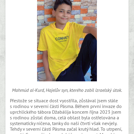
Mahmúd al-Kurd, Hajelův syn, kterého zabil izraelský útok.
Přestože se situace dost vyostřila, zůstával jsem stále
s rodinou v severní části Pásma. Během první invaze do
uprchlického tábora Džabálija koncem října 2023 jsem
s rodinou zůstal doma, celá oblast byla ostřelována a
systematicky ničena, tanky do naší čtvrti však nevjely.
Tehdy v severní části Pásma začal krutý hlad. To utrpení,