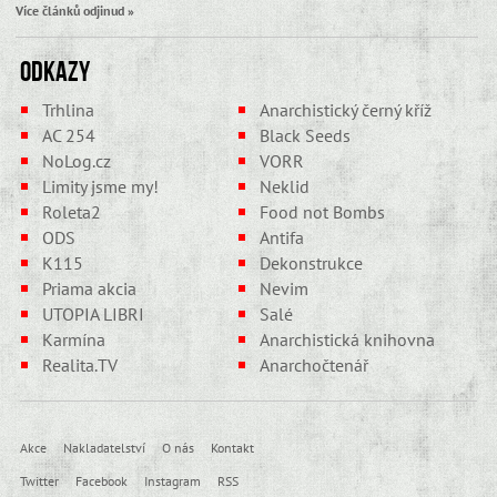
Více článků odjinud »
Odkazy
Trhlina
Anarchistický černý kříž
AC 254
Black Seeds
NoLog.cz
VORR
Limity jsme my!
Neklid
Roleta2
Food not Bombs
ODS
Antifa
K115
Dekonstrukce
Priama akcia
Nevim
UTOPIA LIBRI
Salé
Karmína
Anarchistická knihovna
Realita.TV
Anarchočtenář
Akce
Nakladatelství
O nás
Kontakt
Twitter
Facebook
Instagram
RSS