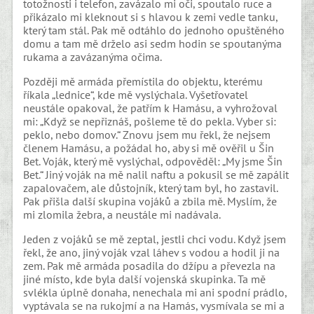
totožnosti i telefon, zavázalo mi oči, spoutalo ruce a
přikázalo mi kleknout si s hlavou k zemi vedle tanku,
který tam stál. Pak mě odtáhlo do jednoho opuštěného
domu a tam mě drželo asi sedm hodin se spoutanýma
rukama a zavázanýma očima.
Později mě armáda přemístila do objektu, kterému
říkala „lednice“, kde mě vyslýchala. Vyšetřovatel
neustále opakoval, že patřím k Hamásu, a vyhrožoval
mi: „Když se nepřiznáš, pošleme tě do pekla. Vyber si:
peklo, nebo domov.“ Znovu jsem mu řekl, že nejsem
členem Hamásu, a požádal ho, aby si mě ověřil u Šin
Bet. Voják, který mě vyslýchal, odpověděl: „My jsme Šin
Bet.“ Jiný voják na mě nalil naftu a pokusil se mě zapálit
zapalovačem, ale důstojník, který tam byl, ho zastavil.
Pak přišla další skupina vojáků a zbila mě. Myslím, že
mi zlomila žebra, a neustále mi nadávala.
Jeden z vojáků se mě zeptal, jestli chci vodu. Když jsem
řekl, že ano, jiný voják vzal láhev s vodou a hodil ji na
zem. Pak mě armáda posadila do džípu a převezla na
jiné místo, kde byla další vojenská skupinka. Ta mě
svlékla úplně donaha, nenechala mi ani spodní prádlo,
vyptávala se na rukojmí a na Hamás, vysmívala se mi a