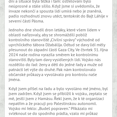
dní a situace byla těžká i tam: ostřelování bylo
neúprosné a stále sílilo. Když jsme si uvědomilx, že
invaze nekončí a spousta lidí umírá nebo je zraněná,
padlo rozhodnutí znovu utéct, tentokrát do Bajt Láhije v
severní části Pásma.
Jednoho dne shodil dron letáky, které všem lidem v
oblasti nařizovaly, aby se shromáždili poblíž
kontrolního stanoviště „Civilní správy“ východně od
uprchlického tábora Džabálija. Odtud se davy lidí měly
přesunout do západní části Gaza City. Ve čtvrtek 31. října
2024 naše rodina vyrazila směrem ke kontrolnímu
stanovišti. Byly tam davy vysídlených lidí. Vojsko nás
rozdělilo do řad: ženy a děti do jedné řady a muže od
patnácti let výše do druhé. Pak nám kontrolovalo
občanské průkazy a vyvolávalo pro kontrolu naše
jména.
Když jsem přišel na řadu a bylo vyvoláno mé jméno, byl
jsem zadržen. Když jsem se přiblížil k vojsku, zeptalo se
mě, jestli jsem z Hamásu. Řekl jsem, že k té organizaci
nepatřím a že pracuji pro Palestinskou autonomii.
Vojsko mi řeklo: „Budeš popraven.“ Přikázalo mi
svléknout se do spodního prádla, vzalo mi průkaz