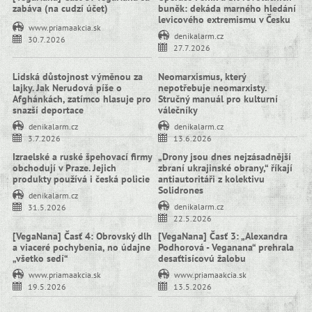
zabáva (na cudzí účet)
buněk: dekáda marného hledání
levicového extremismu v Česku
www.priamaakcia.sk
denikalarm.cz
30.7.2026
27.7.2026
Lidská důstojnost výměnou za
Neomarxismus, který
lajky. Jak Nerudová píše o
nepotřebuje neomarxisty.
Afghánkách, zatímco hlasuje pro
Stručný manuál pro kulturní
snazší deportace
válečníky
denikalarm.cz
denikalarm.cz
3.7.2026
13.6.2026
Izraelské a ruské špehovací firmy
„Drony jsou dnes nejzásadnější
obchodují v Praze. Jejich
zbraní ukrajinské obrany,“ říkají
produkty používá i česká policie
antiautoritáři z kolektivu
Solidrones
denikalarm.cz
denikalarm.cz
31.5.2026
22.5.2026
[VegaNana] Časť 4: Obrovský dlh
[VegaNana] Časť 3: „Alexandra
a viaceré pochybenia, no údajne
Podhorová - Veganana“ prehrala
„všetko sedí“
desaťtisícovú žalobu
www.priamaakcia.sk
www.priamaakcia.sk
19.5.2026
13.5.2026