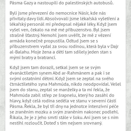
Pásma Gazy a nastoupili do palestinských autobusů.
Byli jsme převezeni do nemocnice Násir, kde nás
přivítaly davy lidí. Absolvovali jsme lékařská vyšetření a
lékařský personál mi předepsal nějaké léky. Když jsem
vyšel ven, čekalo na mě mé příbuzenstvo. Byl jsem
strašně šťastný. Nemohl jsem uvěřit, že mě z vězení
armáda konečně propustila. Odtud jsem se s
příbuzenstvem vydal za svou rodinou, která byla v Dajr
al-Balahu. Moje žena a děti tam sdílely jeden stan s
mými bratry a bratranci.
Když jsem tam dorazil, setkal jsem se se svým
dvanáctiletým synem Abd ar-Rahmánem a pak i se
svými ostatními dětmi. Když jsem se zeptal na svého
čtrnáctiletého syna Mahmúda, nikdo neodpovídal. Vešel
jsem do stanu, zeptal se manželky a ta mi řekla, že
Mahmúda zabil střep ze šrapnelu, který ho zasáhl do
hlavy, když celá rodina seděla ve stanu v severní části
Pásma. Řekla, že byl tři dny na jednotce intenzivní péče
se zraněním mozku a svým zraněním nakonec podlehl.
Říkala, že je z jeho smrti stále v šoku. Ani jsem se s ním
nestihl rozloučit. Doteď s tím nejsem srovnaný.