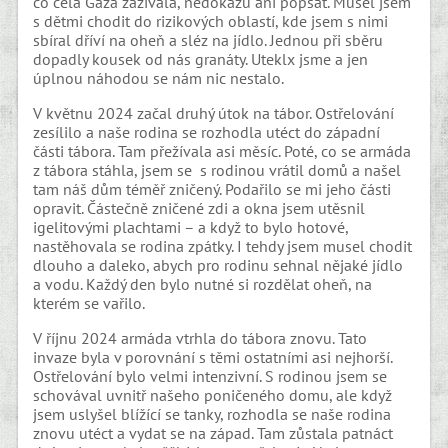
co celá Gaza zažívala, nedokážu ani popsat. Musel jsem
s dětmi chodit do rizikových oblastí, kde jsem s nimi
sbíral dříví na oheň a sléz na jídlo. Jednou při sběru
dopadly kousek od nás granáty. Uteklx jsme a jen
úplnou náhodou se nám nic nestalo.
V květnu 2024 začal druhý útok na tábor. Ostřelování
zesílilo a naše rodina se rozhodla utéct do západní
části tábora. Tam přežívala asi měsíc. Poté, co se armáda
z tábora stáhla, jsem se s rodinou vrátil domů a našel
tam náš dům téměř zničený. Podařilo se mi jeho části
opravit. Částečně zničené zdi a okna jsem utěsnil
igelitovými plachtami – a když to bylo hotové,
nastěhovala se rodina zpátky. I tehdy jsem musel chodit
dlouho a daleko, abych pro rodinu sehnal nějaké jídlo
a vodu. Každý den bylo nutné si rozdělat oheň, na
kterém se vařilo.
V říjnu 2024 armáda vtrhla do tábora znovu. Tato
invaze byla v porovnání s těmi ostatními asi nejhorší.
Ostřelování bylo velmi intenzivní. S rodinou jsem se
schovával uvnitř našeho poničeného domu, ale když
jsem uslyšel blížící se tanky, rozhodla se naše rodina
znovu utéct a vydat se na západ. Tam zůstala patnáct