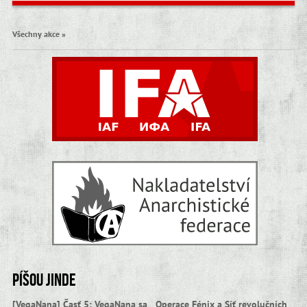
Všechny akce »
Píšou jinde
[VegaNana] Časť 5: VegaNana sa
Operace Fénix a Síť revolučních