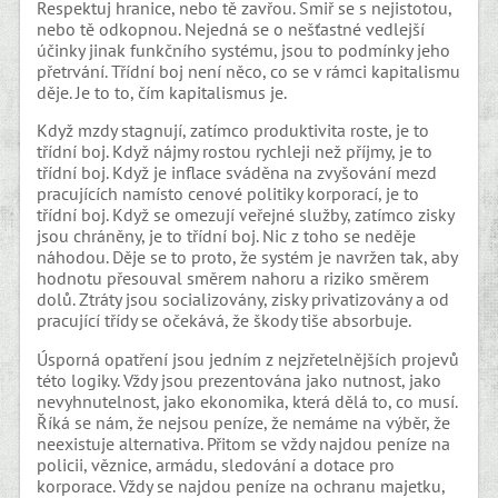
Respektuj hranice, nebo tě zavřou. Smiř se s nejistotou,
nebo tě odkopnou. Nejedná se o nešťastné vedlejší
účinky jinak funkčního systému, jsou to podmínky jeho
přetrvání. Třídní boj není něco, co se v rámci kapitalismu
děje. Je to to, čím kapitalismus je.
Když mzdy stagnují, zatímco produktivita roste, je to
třídní boj. Když nájmy rostou rychleji než příjmy, je to
třídní boj. Když je inflace sváděna na zvyšování mezd
pracujících namísto cenové politiky korporací, je to
třídní boj. Když se omezují veřejné služby, zatímco zisky
jsou chráněny, je to třídní boj. Nic z toho se neděje
náhodou. Děje se to proto, že systém je navržen tak, aby
hodnotu přesouval směrem nahoru a riziko směrem
dolů. Ztráty jsou socializovány, zisky privatizovány a od
pracující třídy se očekává, že škody tiše absorbuje.
Úsporná opatření jsou jedním z nejzřetelnějších projevů
této logiky. Vždy jsou prezentována jako nutnost, jako
nevyhnutelnost, jako ekonomika, která dělá to, co musí.
Říká se nám, že nejsou peníze, že nemáme na výběr, že
neexistuje alternativa. Přitom se vždy najdou peníze na
policii, věznice, armádu, sledování a dotace pro
korporace. Vždy se najdou peníze na ochranu majetku,