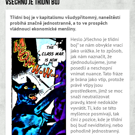
Všechno je třídní boj
Třídní boj je v kapitalismu všudypřítomný, naneštěstí
probíhá značně jednostranně, a to ve prospěch
vládnoucí ekonomické menšiny.
Heslo „Všechno je třídní
boj“ se nám obvykle vrací
jako urážka. Je to způsob,
jak nám naznačit, že
zjednodušujeme, jsme
posedlí a neschopní
vnímat nuance. Tato fráze
je brána jako vtip, protože
právě vtipy jsou
prostředkem, jímž se moc
snaží neutralizovat
pravdy, které nedokáže
vyvrátit. Ti, kdo se této
myšlence posmívají, tak
činí z pozice, kde je třídní
boj buď neviditelný, nebo
pohodlně jednostranný.