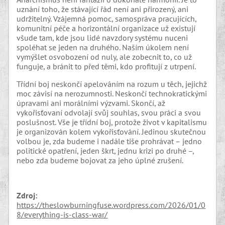
uznání toho, že stávající řád není ani přirozený, ani
udržitelný. Vzájemná pomoc, samospráva pracujících,
komunitní péče a horizontální organizace už existují
všude tam, kde jsou lidé navzdory systému nuceni
spoléhat se jeden na druhého. Naším úkolem není
vymýšlet osvobození od nuly, ale zobecnit to, co už
funguje, a bránit to před těmi, kdo profitují z utrpení.
Třídní boj neskončí apelováním na rozum u těch, jejichž
moc závisí na nerozumnosti. Neskončí technokratickými
úpravami ani morálními výzvami. Skončí, až
vykořisťovaní odvolají svůj souhlas, svou práci a svou
poslušnost. Vše je třídní boj, protože život v kapitalismu
je organizován kolem vykořisťování. Jedinou skutečnou
volbou je, zda budeme i nadále tiše prohrávat – jedno
politické opatření, jeden škrt, jednu krizi po druhé –,
nebo zda budeme bojovat za jeho úplné zrušení.
Zdroj:
https://theslowburningfuse.wordpress.com/2026/01/0
8/everything-is-class-war/