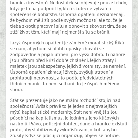
hranic a investorů. Nedostatek se objevuje pouze tehdy,
když je třeba podpořit ty, kteří skutečně vytvářejí
společenské bohatství. Úsporná opatření neznamenají,
že bychom měli žít podle svých možností, ale to, že je
třeba zkrotit pracovní sílu a obnovit ziskovost tím, že se
ztíží život těm, kteří mají nejmenší sílu se bránit.
Jazyk úsporných opatření je záměrně moralistický. Říká
se nám, abychom si utáhli opasky, chovali se
zodpovědně a přijali utrpení pro vyšší dobro. Ti nahoře
jsou přitom před krizí dobře chráněni. Jejich ztráty i
majetek jsou zabezpečeny, jejich životní styl se nemění.
Úsporná opatření zkracují životy, zvyšují utrpení a
prohlubují nerovnost, a to podle předvídatelných
třídních hranic. To není selhání. To je úspěch měřený
shora.
Stát se prezentuje jako neutrální rozhodčí stojící nad
společností. Avšak právě to je jeden z nejtrvalejších
mýtů kapitalistické modernity. Stát není vnější silou
působící na kapitalismus, je jedním z jeho klíčových
nástrojů. Právo, policejní dohled, daně a hranice existují
proto, aby stabilizovaly vykořisťování, nikoli aby ho
zrušily. Když se pracující organizují, objeví se policie.