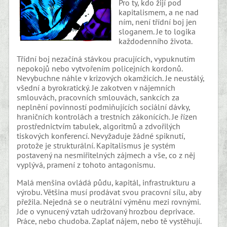
Pro ty, kdo žijí pod
kapitalismem, a ne nad
ním, není třídní boj jen
sloganem. Je to logika
každodenního života.
Třídní boj nezačíná stávkou pracujících, vypuknutím
nepokojů nebo vytvořením policejních kordonů.
Nevybuchne náhle v krizových okamžicích. Je neustálý,
všední a byrokratický. Je zakotven v nájemních
smlouvách, pracovních smlouvách, sankcích za
neplnění povinností podmiňujících sociální dávky,
hraničních kontrolách a trestních zákonících. Je řízen
prostřednictvím tabulek, algoritmů a zdvořilých
tiskových konferencí. Nevyžaduje žádné spiknutí,
protože je strukturální. Kapitalismus je systém
postavený na nesmiřitelných zájmech a vše, co z něj
vyplývá, pramení z tohoto antagonismu.
Malá menšina ovládá půdu, kapitál, infrastrukturu a
výrobu. Většina musí prodávat svou pracovní sílu, aby
přežila. Nejedná se o neutrální výměnu mezi rovnými.
Jde o vynucený vztah udržovaný hrozbou deprivace.
Práce, nebo chudoba. Zaplať nájem, nebo tě vystěhují.