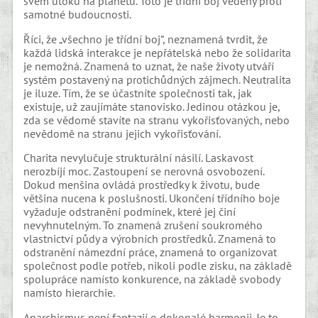
svém útoku na planetu. Toto je třídní boj vedený proti
samotné budoucnosti.
Říci, že „všechno je třídní boj“, neznamená tvrdit, že
každá lidská interakce je nepřátelská nebo že solidarita
je nemožná. Znamená to uznat, že naše životy utváří
systém postavený na protichůdných zájmech. Neutralita
je iluze. Tím, že se účastníte společnosti tak, jak
existuje, už zaujímáte stanovisko. Jedinou otázkou je,
zda se vědomě stavíte na stranu vykořisťovaných, nebo
nevědomě na stranu jejich vykořisťování.
Charita nevylučuje strukturální násilí. Laskavost
nerozbíjí moc. Zastoupení se nerovná osvobození.
Dokud menšina ovládá prostředky k životu, bude
většina nucena k poslušnosti. Ukončení třídního boje
vyžaduje odstranění podmínek, které jej činí
nevyhnutelným. To znamená zrušení soukromého
vlastnictví půdy a výrobních prostředků. Znamená to
odstranění námezdní práce, znamená to organizovat
společnost podle potřeb, nikoli podle zisku, na základě
spolupráce namísto konkurence, na základě svobody
namísto hierarchie.
Anarchismus není fantazií o dokonalé harmonii. Je to