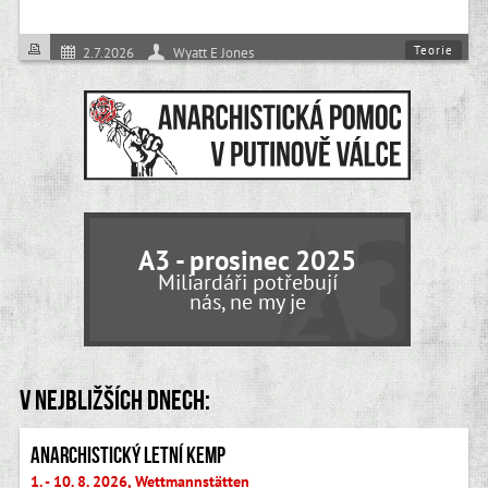
Teorie
2.7.2026
Wyatt E Jones
A3 - prosinec 2025
Miliardáři potřebují
nás, ne my je
V nejbližších dnech:
Anarchistický letní kemp
1. - 10. 8. 2026, Wettmannstätten