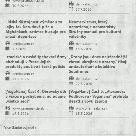
www.priamaakcia.sk
denikalarm.cz
30.7.2026
27.7.2026
Lidská důstojnost výměnou za
Neomarxismus, který
lajky. Jak Nerudová píše o
nepotřebuje neomarxisty.
Afghánkách, zatímco hlasuje pro
Stručný manuál pro kulturní
snazší deportace
válečníky
denikalarm.cz
denikalarm.cz
3.7.2026
13.6.2026
Izraelské a ruské špehovací firmy
„Drony jsou dnes nejzásadnější
obchodují v Praze. Jejich
zbraní ukrajinské obrany,“ říkají
produkty používá i česká policie
antiautoritáři z kolektivu
Solidrones
denikalarm.cz
denikalarm.cz
31.5.2026
22.5.2026
[VegaNana] Časť 4: Obrovský dlh
[VegaNana] Časť 3: „Alexandra
a viaceré pochybenia, no údajne
Podhorová - Veganana“ prehrala
„všetko sedí“
desaťtisícovú žalobu
www.priamaakcia.sk
www.priamaakcia.sk
19.5.2026
13.5.2026
Více článků odjinud »