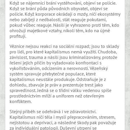
Když se nájemníci brání vystěhování, objeví se policie.
Když se brání půda původních obyvatel, objeví se
policie. Když korporace okrádají o mzdy, ničí ekosystémy
nebo zabíjejí z nedbalosti, stát reaguje pokutami,
pokud vůbec reaguje. Násilí je vyhrazeno proti těm, kdo
ohrožují majetkové vztahy, nikoli těm, kdo na újmě
profitují.
Věznice nejsou reakcí na sociální rozpad; jsou to sklady
pro lidi, pro které kapitalismus nemá využití. Chudoba,
závislost, trauma a násilí jsou kriminalizovány, protože
řešení jejich příčin by vyžadovalo konfrontaci s
vykořisťováním, odcizením a nerovností. Vězeňský
systém spravuje přebytečné populace, které
kapitalismus neustále produkuje. Odstraňuje je z
dohledu, zbavuje je práv a prezentuje trest jako
spravedlnost. Jedná se o třídní válku vedenou spíše
prostřednictvím mříží a uniforem než otevřeným
konfliktem.
Stejný příběh se odehrává i ve zdravotnictví.
Kapitalismus ničí těla i mysli přepracováním, stresem,
nejistotou a deprivací, a následné škody pak považuje
za individuální patologii. Duševní utrpení se