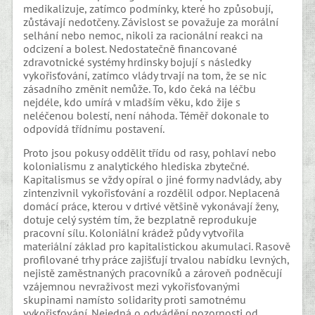
medikalizuje, zatímco podmínky, které ho způsobují,
zůstávají nedotčeny. Závislost se považuje za morální
selhání nebo nemoc, nikoli za racionální reakci na
odcizení a bolest. Nedostatečně financované
zdravotnické systémy hrdinsky bojují s následky
vykořisťování, zatímco vlády trvají na tom, že se nic
zásadního změnit nemůže. To, kdo čeká na léčbu
nejdéle, kdo umírá v mladším věku, kdo žije s
neléčenou bolestí, není náhoda. Téměř dokonale to
odpovídá třídnímu postavení.
Proto jsou pokusy oddělit třídu od rasy, pohlaví nebo
kolonialismu z analytického hlediska zbytečné.
Kapitalismus se vždy opíral o jiné formy nadvlády, aby
zintenzivnil vykořisťování a rozdělil odpor. Neplacená
domácí práce, kterou v drtivé většině vykonávají ženy,
dotuje celý systém tím, že bezplatně reprodukuje
pracovní sílu. Koloniální krádež půdy vytvořila
materiální základ pro kapitalistickou akumulaci. Rasově
profilované trhy práce zajišťují trvalou nabídku levných,
nejistě zaměstnaných pracovníků a zároveň podněcují
vzájemnou nevraživost mezi vykořisťovanými
skupinami namísto solidarity proti samotnému
vykořisťování. Nejedná o odvádění pozornosti od