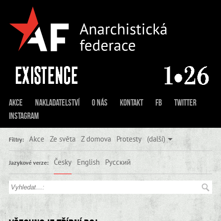
Akce
Nakladatelství
O nás
Kontakt
FB
Twitter
Instagram
Akce
Ze světa
Z domova
Protesty
(další)
Filtry:
Česky
English
Русский
Jazykové verze: