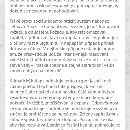
Stát nechrání získané výdobytky z principu; spravuje je,
dokud se nestanou nepohodlnými.
Právě proto sociálnědemokratický systém nakonec
selhává. Snaží se humanizovat systém, jehož fungování
vyžaduje odlidštění. Požaduje, aby stát omezoval
kapitál, a přitom zůstává na kapitálu závislý, pokud jde
o příjmy, růst a legitimitu. V nejlepším případě přináší
dočasnou úlevu. V nejhorším případě oslabuje odpor
tím, že přesvědčuje lidi, že intenzivnější hlasování
vyřeší strukturální rozpory. Když se krize vrátí – a to se
stává vždy –, maska spadne a stejná stará třídní válka
znovu nabývá na intenzitě.
Klimatický kolaps odhaluje tento rozpor jasněji než
cokoli jiného. Nejchudší lidé přispívají k emisím
nejméně, ale následky trpí nejvíce. Celé komunity jsou
vysídlovány, otráveny a opuštěny, zatímco korporace
pokračují v těžbě, znečišťování a expanzi. Odpovědnost
se individualizuje, spotřeba se moralizuje a systémová
změna je prohlášena za nereálnou. Zelený kapitalismus
slibuje spásu bez obětí pro kapitál. Pracujícím se říká,
aby více recyklovali, zatímco fosilní kapitál pokračuje ve