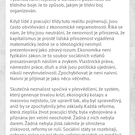
třídního boje. Je to způsob, jakým je třídní boj
organizován.
Když lidé z pracující třídy tuto realitu pojmenují, jsou
často obviňováni z ekonomické negramotnosti. Říká se
nám, že trhy jsou neutrální, že nerovnost je přirozená, že
kapitalismus je prostě lidská přirozenost vyjádřená
matematicky. Jedná se o ideologický nesmysl
prezentovaný jako zdravý rozum. Ekonomika není
fyzikální zákon. Je to soubor sociálních vztahů
prosazovaných násilím a zvykem. Vlastnická práva,
námezdní práce, dluh a zisk jsou politická ujednání,
nikoli nevyhnutelnosti. Zpochybňovat je není naivní.
Naivní je přijímat je jako něco věčného.
Skutečná neznalost spočívá v přesvědčení, že systém,
který generuje trvalou krizi, ekologický kolaps a
masovou nejistotu, lze upravit tak, aby byl spravedlivý,
aniž by se zpochybnily jeho základy. Každá reforma,
která zlepšila život pracující třídy, byla vybojována a
přiznána jen velmi neochotně. Žádná z nich nebyla
darem. Žádná nebyla jistá. Jakmile je ohrožena
ziskovost, reformy se ruší. Sociální státy se rozebírají,
ochrana práce se oslabuje, veřejný majetek se prodává.