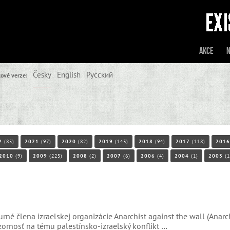
Akce
N
Česky
English
Русский
ové verze:
2
(85)
2021
(97)
2020
(82)
2019
(143)
2018
(94)
2017
(118)
2016
2010
(9)
2009
(225)
2008
(2)
2007
(6)
2006
(4)
2004
(1)
2003
(1
né člena izraelskej organizácie Anarchist against the wall (Anarch
ozornosť na tému palestínsko-izraelský konflikt …