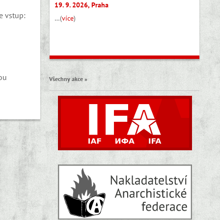
19. 9. 2026, Praha
e vstup:
…(
více
)
kou
Všechny akce »