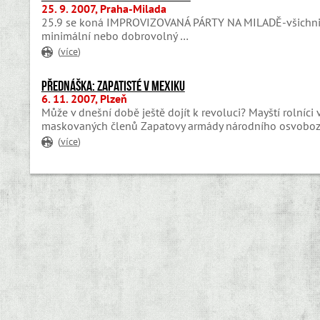
25. 9. 2007, Praha-Milada
25.9 se koná IMPROVIZOVANÁ PÁRTY NA MILADĚ-všichni jst
minimální nebo dobrovolný …
(
více
)
Přednáška: Zapatisté v Mexiku
6. 11. 2007, Plzeň
Může v dnešní době ještě dojít k revoluci? Mayští rolníci
maskovaných členů Zapatovy armády národního osvobození
(
více
)