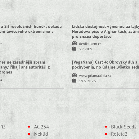
 a Síť revolučních buněk: dekáda
Lidská důstojnost výměnou za lajky
ní levicového extremismu v
Nerudová píše o Afghánkách, zatím
pro snazší deportace
cz
denikalarm.cz
3.7.2026
nes nejzásadnější zbraní
[VegaNana] Časť 4: Obrovský dlh a 
ny,“ říkají antiautoritáři z
pochybenia, no údajne „všetko sed
idrones
www.priamaakcia.sk
cz
19.5.2026
říž
AC 254
Black Seeds
Neklid
Roleta2