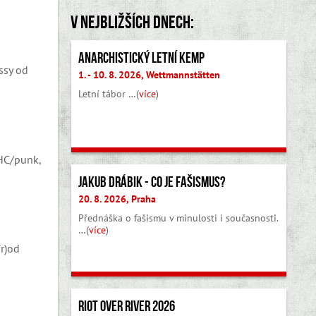
V nejbližších dnech:
Anarchistický letní kemp
ssy od
1. - 10. 8. 2026, Wettmannstätten
Letní tábor …(
více
)
(HC/punk,
Jakub Drábik - Co je fašismus?
20. 8. 2026, Praha
Přednáška o fašismu v minulosti i současnosti.
…(
více
)
r)od
Riot Over River 2026