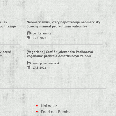
. Jak
Neomarxismus, který nepotřebuje neomarxisty.
co hlasuje
Stručný manuál pro kulturní válečníky
denikalarm.cz
13.6.2026
viaceré
[VegaNana] Časť 3: „Alexandra Podhorová -
í“
Veganana“ prehrala desaťtisícovú žalobu
www.priamaakcia.sk
13.5.2026
NoLog.cz
Food not Bombs