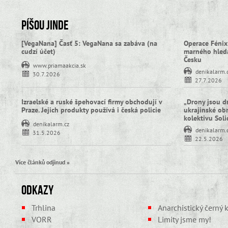
Píšou jinde
[VegaNana] Časť 5: VegaNana sa zabáva (na
Operace Fénix
cudzí účet)
marného hledá
Česku
www.priamaakcia.sk
denikalarm.
30.7.2026
27.7.2026
Izraelské a ruské špehovací firmy obchodují v
„Drony jsou d
Praze. Jejich produkty používá i česká policie
ukrajinské obra
kolektivu Sol
denikalarm.cz
denikalarm.
31.5.2026
22.5.2026
Více článků odjinud »
Odkazy
Trhlina
Anarchistický černý k
VORR
Limity jsme my!