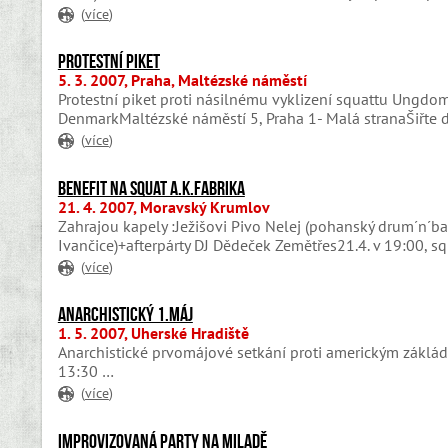
(
více
)
Protestní piket
5. 3. 2007, Praha, Maltézské náměstí
Protestní piket proti násilnému vyklizení squattu Ungd
DenmarkMaltézské náměstí 5, Praha 1- Malá stranaŠiřte 
(
více
)
Benefit na squat A.K.Fabrika
21. 4. 2007, Moravský Krumlov
Zahrajou kapely :Ježišovi Pivo Nelej (pohanský drum´n´ba
Ivančice)+afterpárty DJ Dědeček Zemětřes21.4. v 19:00, s
(
více
)
Anarchistický 1.máj
1. 5. 2007, Uherské Hradiště
Anarchistické prvomájové setkání proti americkým záklá
13:30 …
(
více
)
Improvizovaná party na Miladě