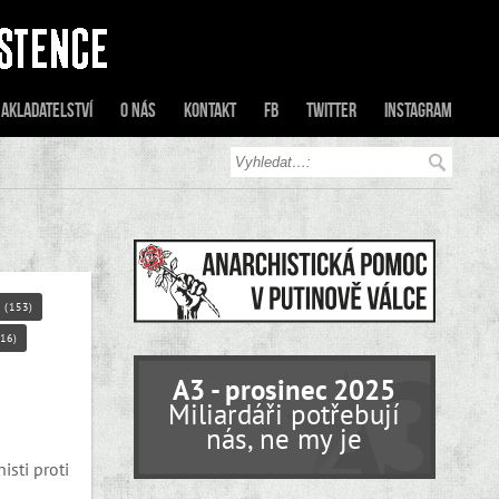
akladatelství
O nás
Kontakt
FB
Twitter
Instagram
(153)
16)
A3 - prosinec 2025
Miliardáři potřebují
nás, ne my je
isti proti