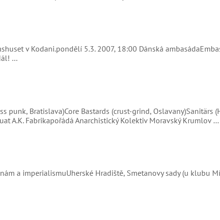
omshuset v Kodani.pondělí 5.3. 2007, 18:00 Dánská ambasádaEmba
dál! …
ss punk, Bratislava)Core Bastards (crust-grind, Oslavany)Sanitärs 
quat A.K. Fabrikapořádá Anarchistický Kolektiv Moravský Krumlov …
dnám a imperialismuUherské Hradiště, Smetanovy sady (u klubu Mí