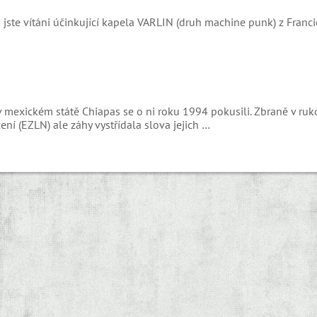
e vítáni účinkující kapela VARLIN (druh machine punk) z Franci
 v mexickém státě Chiapas se o ni roku 1994 pokusili. Zbraně v ru
 (EZLN) ale záhy vystřídala slova jejich …