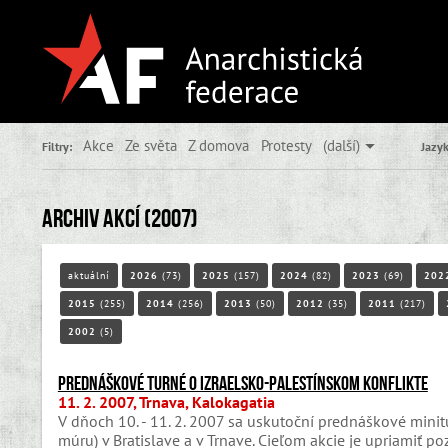
Akce
Ze světa
Z domova
Protesty
(další)
Filtry:
Jazyk
Archiv akcí (2007)
aktuální
2026
(73)
2025
(157)
2024
(82)
2023
(69)
202
2015
(255)
2014
(256)
2013
(50)
2012
(35)
2011
(217)
2002
(5)
Prednáškové turné o izraelsko-palestínskom konflikte
11. 2. 2007, Trnava, Kalokagatia
V dňoch 10. - 11. 2. 2007 sa uskutoční prednáškové minitur
múru) v Bratislave a v Trnave. Cieľom akcie je upriamiť p