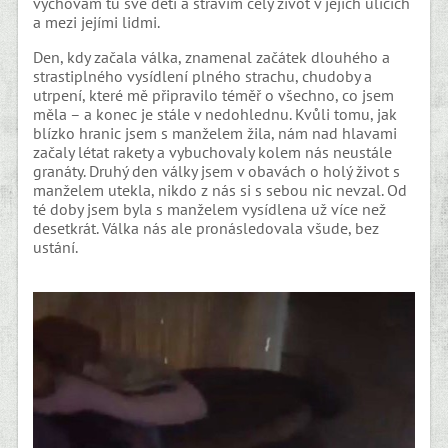
vychovám tu své děti a strávím celý život v jejích ulicích
a mezi jejími lidmi.
Den, kdy začala válka, znamenal začátek dlouhého a
strastiplného vysídlení plného strachu, chudoby a
utrpení, které mě připravilo téměř o všechno, co jsem
měla – a konec je stále v nedohlednu. Kvůli tomu, jak
blízko hranic jsem s manželem žila, nám nad hlavami
začaly létat rakety a vybuchovaly kolem nás neustále
granáty. Druhý den války jsem v obavách o holý život s
manželem utekla, nikdo z nás si s sebou nic nevzal. Od
té doby jsem byla s manželem vysídlena už více než
desetkrát. Válka nás ale pronásledovala všude, bez
ustání.