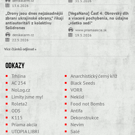
denikalarm.cz
31.5.2026
13.6.2026
„Drony jsou dnes nejzásadnější
[VegaNana] Časť 4: Obrovský dlh
zbraní ukrajinské obrany,“ říkají
a viaceré pochybenia, no údajne
antiautoritáři z kolektivu
„všetko sedí“
Solidrones
www.priamaakcia.sk
denikalarm.cz
19.5.2026
22.5.2026
Více článků odjinud »
Odkazy
Trhlina
Anarchistický černý kříž
AC 254
Black Seeds
NoLog.cz
VORR
Limity jsme my!
Neklid
Roleta2
Food not Bombs
ODS
Antifa
K115
Dekonstrukce
Priama akcia
Nevim
UTOPIA LIBRI
Salé