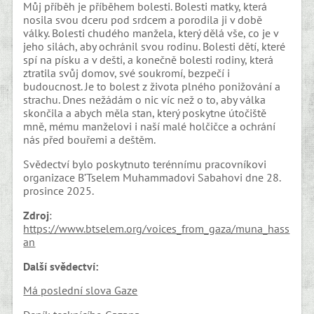
Můj příběh je příběhem bolesti. Bolesti matky, která
nosila svou dceru pod srdcem a porodila ji v době
války. Bolesti chudého manžela, který dělá vše, co je v
jeho silách, aby ochránil svou rodinu. Bolesti dětí, které
spí na písku a v dešti, a konečně bolesti rodiny, která
ztratila svůj domov, své soukromí, bezpečí i
budoucnost. Je to bolest z života plného ponižování a
strachu. Dnes nežádám o nic víc než o to, aby válka
skončila a abych měla stan, který poskytne útočiště
mně, mému manželovi i naší malé holčičce a ochrání
nás před bouřemi a deštěm.
Svědectví bylo poskytnuto terénnímu pracovníkovi
organizace B’Tselem Muhammadovi Sabahovi dne 28.
prosince 2025.
Zdroj
:
https://www.btselem.org/voices_from_gaza/muna_hass
an
Další svědectví:
Má poslední slova Gaze