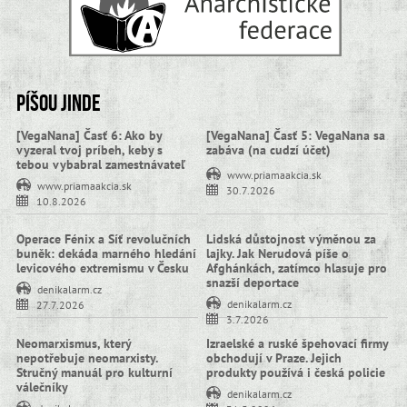
Píšou jinde
[VegaNana] Časť 6: Ako by
[VegaNana] Časť 5: VegaNana sa
vyzeral tvoj príbeh, keby s
zabáva (na cudzí účet)
tebou vybabral zamestnávateľ
www.priamaakcia.sk
www.priamaakcia.sk
30.7.2026
10.8.2026
Operace Fénix a Síť revolučních
Lidská důstojnost výměnou za
buněk: dekáda marného hledání
lajky. Jak Nerudová píše o
levicového extremismu v Česku
Afghánkách, zatímco hlasuje pro
snazší deportace
denikalarm.cz
denikalarm.cz
27.7.2026
3.7.2026
Neomarxismus, který
Izraelské a ruské špehovací firmy
nepotřebuje neomarxisty.
obchodují v Praze. Jejich
Stručný manuál pro kulturní
produkty používá i česká policie
válečníky
denikalarm.cz