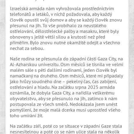
Izraelská armáda nám vyhrožovala prostřednictvím
telefonátů a letáků, v nichž požadovala, aby každý
člověk opustil svůj domov a aby se každý člověk znovu
přesunul na jih. To vše probíhalo za neustálého
ostřelování, dělostřelecké palby a masakru, které byly
obnoveny s ještě větší silou a krutostí než před
příměřím. Bylo znovu nutné okamžitě odejít a všechno
nechat za sebou.
Naše rodina se přesunula do západní části Gaza City, na
Al-Azharskou univerzitu. Osm měsíců se tísnila ve velmi
malém sále s pěti dalšími rodinami, jeden člověk byl
namačkaný na druhého. Osm měsíců, které mi připadaly
jako hrůzy soudného dne – pekelný čas, čas zabíjení,
ostřelování a hladu. Na začátku srpna 2025 armáda
oznámila, že dobyla Gaza City, a nařídila veškerému
obyvatelstvu, aby se přesunulo na jih, zatímco k nám
postupovala ze všech směrů. Nedokázala jsem unést
pomyšlení, že moje malá dcerka musí uprostřed všeho
toho umírání žít.
Na začátku září, poté co se situace v západní Gaze stala
nesnesitelnou a poté co se nám ulice stala na několik