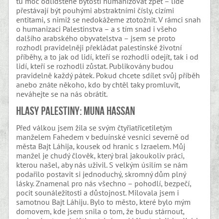
tu moc odlidštěné bytosti humanizovat zpět – lidé
přestávají být pouhými abstraktními čísly, cizími
entitami, s nimiž se nedokážeme ztotožnit. V rámci snah
o humanizaci Palestinstva – a s tím snad i všeho
dalšího arabského obyvatelstva – jsem se proto
rozhodl pravidelněji překládat palestinské životní
příběhy, a to jak od lidí, kteří se rozhodli odejít, tak i od
lidí, kteří se rozhodli zůstat. Publikovány budou
pravidelně každý pátek. Pokud chcete sdílet svůj příběh
anebo znáte někoho, kdo by chtěl taky promluvit,
neváhejte se na nás obrátit.
Hlasy Palestiny: Muna Hassan
Před válkou jsem žila se svým čtyřiatřicetiletým
manželem Fahedem v beduínské vesnici severně od
města Bajt Láhija, kousek od hranic s Izraelem. Můj
manžel je chudý člověk, který bral jakoukoliv práci,
kterou našel, aby nás uživil. S velkým úsilím se nám
podařilo postavit si jednoduchý, skromný dům plný
lásky. Znamenal pro nás všechno – pohodlí, bezpečí,
pocit sounáležitosti a důstojnost. Milovala jsem i
samotnou Bajt Láhiju. Bylo to město, které bylo mým
domovem, kde jsem snila o tom, že budu stárnout,