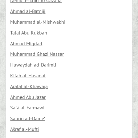
Deník tesknícího Gazana
Ahmad al-Batniji
Muhammad al-Mishwakhi
Talal Abu Rukbah
Ahmad Miqdad
Muhammad Ghazi Nassar
Huwaydah ad-Darimli
Kifah al-Hasanat
Arafat al-Khawaja
Ahmed Abu Jazar
Safá al-Farmawi
Sabrin ad-Dame‘
Ašraf al-Muftí