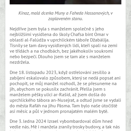
Kinaz, malá dcerka Muny a Faheda Hassanových, v
zaplaveném stanu.
Nejdříve jsem byla s manželem společně s jeho
nejbližšími vysídlena do školy Chafsa bint Omar v
oblasti al-Falúdža v uprchlickém táboře Džabálija.
Tísnily se tam davy vysídlených lidí, kteří spali na zemi
ve třídách a na chodbách, bez jakéhokoliv soukromí
nebo bezpečí. Dlouho jsem se tam ale s manželem
nezdržela.
Dne 18. listopadu 2023, když ostřelování zesílilo a
zabíjení eskalovalo způsobem, který se nedá popsat ani
pochopit, se můj manžel rozhodl, že se přesuneme na
jih, abychom se pokusilx zachránit. Přešla jsem s
manželem pěšky ulici ar-Rašíd, až jsem došla do
uprchlického tábora an-Nusejrat, a odtud jsme se vydali
do města Rafáh na jihu Pásma. Tam bylo naše útočiště
asi měsíc a půl v jednom pronajatém malém bytě.
Dne 3. ledna 2024 Izrael vybombardoval dům hned
vedle nás. Mě i manžela zranily trosky budovy, a tak nás