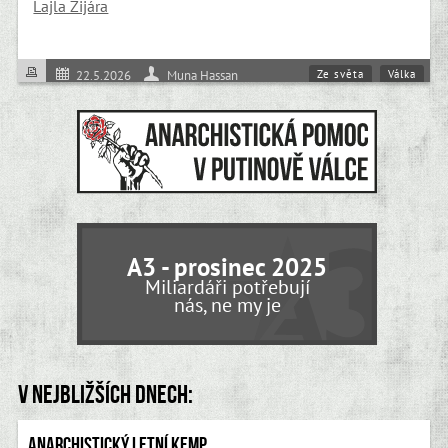
Lajla Zijára
Ze světa
Válka
22.5.2026
Muna Hassan
A3 - prosinec 2025
Miliardáři potřebují
nás, ne my je
V nejbližších dnech:
Anarchistický letní kemp