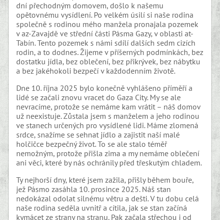
dní přechodným domovem, došlo k našemu
opětovnému vysídlení. Po velkém úsilí si naše rodina
společně s rodinou mého manžela pronajala pozemek
v az-Zavajdě ve střední části Pásma Gazy, v oblasti at-
Tabín. Tento pozemek s námi sdílí dalších sedm cizích
rodin, a to dodnes. Žijeme v příšerných podmínkách, bez
dostatku jídla, bez oblečení, bez přikrývek, bez nábytku
a bez jakéhokoli bezpečí v každodenním životě.
Dne 10. října 2025 bylo konečně vyhlášeno příměří a
lidé se začali znovu vracet do Gaza City. My se ale
nevracíme, protože se nemáme kam vrátit – náš domov
už neexistuje. Zůstala jsem s manželem a jeho rodinou
ve stanech určených pro vysídlené lidi. Máme zlomená
srdce, snažíme se sehnat jídlo a zajistit naší malé
holčičce bezpečný život. To se ale stalo téměř
nemožným, protože přišla zima a my nemáme oblečení
ani věci, které by nás ochránily před třeskutým chladem.
Ty nejhorší dny, které jsem zažila, přišly během bouře,
jež Pásmo zasáhla 10. prosince 2025. Náš stan
nedokázal odolat silnému větru a dešti. V tu dobu celá
naše rodina seděla uvnitř a cítila, jak se stan začíná
kymácet ze strany na stranu. Pak začala střechou i od