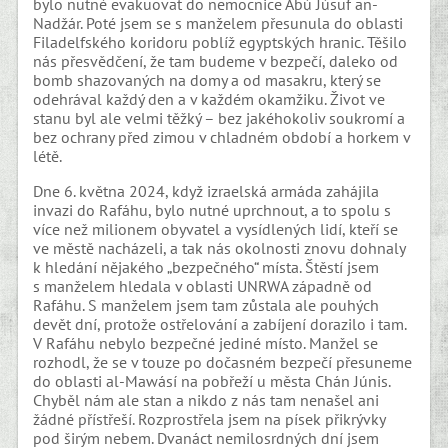
bylo nutné evakuovat do nemocnice Abú Júsuf an-
Nadžár. Poté jsem se s manželem přesunula do oblasti
Filadelfského koridoru poblíž egyptských hranic. Těšilo
nás přesvědčení, že tam budeme v bezpečí, daleko od
bomb shazovaných na domy a od masakru, který se
odehrával každý den a v každém okamžiku. Život ve
stanu byl ale velmi těžký – bez jakéhokoliv soukromí a
bez ochrany před zimou v chladném období a horkem v
létě.
Dne 6. května 2024, když izraelská armáda zahájila
invazi do Rafáhu, bylo nutné uprchnout, a to spolu s
více než milionem obyvatel a vysídlených lidí, kteří se
ve městě nacházeli, a tak nás okolnosti znovu dohnaly
k hledání nějakého „bezpečného“ místa. Štěstí jsem
s manželem hledala v oblasti UNRWA západně od
Rafáhu. S manželem jsem tam zůstala ale pouhých
devět dní, protože ostřelování a zabíjení dorazilo i tam.
V Rafáhu nebylo bezpečné jediné místo. Manžel se
rozhodl, že se v touze po dočasném bezpečí přesuneme
do oblasti al-Mawásí na pobřeží u města Chán Júnis.
Chyběl nám ale stan a nikdo z nás tam nenašel ani
žádné přístřeší. Rozprostřela jsem na písek přikrývky
pod širým nebem. Dvanáct nemilosrdných dní jsem