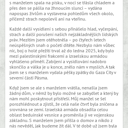
s manželem spala na písku, v noci se třásla chladem a
přes den se pálila na žhnoucím slunci – vydána
napospas živlům a vystavena pohledům všech okolo,
přičemž strach nepolevil ani na vteřinu.
Každé další vysídlení s sebou přinášelo hlad, vyčerpání,
strach a další porušení našich nejzákladnějších lidských
práv. Mezitím jsem otěhotněla – po čtyřech letech
neúspěšných snah o početí dítěte. Nezbylo nám vůbec
nic, boj o holé přežití trval až do ledna 2025, kdy bylo
mezi palestinskými frakcemi a izraelskou armádou
vyhlášeno příměří. Zabíjení a vysidlování nadobro
skončilo a válka je u konce, znělo nám v myslích. A tak
jsem se s manželem vydala pěšky zpátky do Gaza City v
severní části Pásma.
Když jsem se ale s manželem vrátila, nenašla jsem
žádný dům, v němž by bylo možné se zabydlet a který by
nám mohl poskytnout přístřeší. Můj manžel se šel
porozhlédnout a zjistil, že celá naše čtvrť byla zničena a
srovnána se zemí. Izraelská armáda obsadila celou
oblast beduínské vesnice a proměnila ji ve vojenskou
základnu. S manželem jsem přišla o domov a nikdo z
nás nevěděl, jak budeme žít dál. V té době už jsem byla