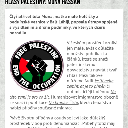
Hlasy Palestiny: Muna Hassan
Čtyřiatřicetiletá Muna, matka malé holčičky z
beduínské vesnice v Bajt Láhiji, popsala útrapy spojené
s vysídlením a drsné podmínky, ve kterých dceru
porodila.
V českém prostředí vzniká
jen malé, avšak důležité
množství publikací a
článků, které se snaží
palestinskému
obyvatelstvu navrátit tvář
i hlas. Mezi takové
můžeme řadit
Jestli mám
zemřít, ať je to příběh
či
optimističtěji laděnou
Na
této zemi je pro co žít.
Humanizovat imigrantstvo obecně
se snaží i publikace
Do hranice čisto
, která čtenářstvu
nabízí příběhy současné migrace.
Právě životní příběhy a osudy se jeví jako důležitý
prostředek v boji proti dehumanizaci. Příběhy totiž mají