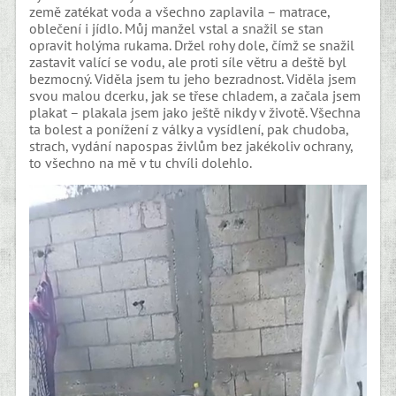
země zatékat voda a všechno zaplavila – matrace,
oblečení i jídlo. Můj manžel vstal a snažil se stan
opravit holýma rukama. Držel rohy dole, čímž se snažil
zastavit valící se vodu, ale proti síle větru a deště byl
bezmocný. Viděla jsem tu jeho bezradnost. Viděla jsem
svou malou dcerku, jak se třese chladem, a začala jsem
plakat – plakala jsem jako ještě nikdy v životě. Všechna
ta bolest a ponížení z války a vysídlení, pak chudoba,
strach, vydání napospas živlům bez jakékoliv ochrany,
to všechno na mě v tu chvíli dolehlo.