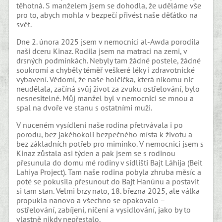
těhotná. S manželem jsem se dohodla, že uděláme vše
pro to, abych mohla v bezpečí přivést naše děťátko na
svět.
Dne 2. února 2025 jsem v nemocnici al-Awda porodila
naši dceru Kinaz. Rodila jsem na matraci na zemi, v
drsných podmínkách. Nebyly tam žádné postele, žádné
soukromí a chyběly téměř veškeré léky i zdravotnické
vybavení. Vědomí, že naše holčička, která nikomu nic
neudělala, začíná svůj život za zvuku ostřelování, bylo
nesnesitelné. Můj manžel byl v nemocnici se mnou a
spal na dvoře ve stanu s ostatními muži.
V nuceném vysídlení naše rodina přetrvávala i po
porodu, bez jakéhokoli bezpečného místa k životu a
bez základních potřeb pro miminko. V nemocnici jsem s
Kinaz zůstala asi týden a pak jsem se s rodinou
přesunula do domu mé rodiny v sídlišti Bajt Láhija (Beit
Lahiya Project). Tam naše rodina pobyla zhruba měsíc a
poté se pokusila přesunout do Bajt Hanúnu a postavit
si tam stan. Velmi brzy nato, 18. března 2025, ale válka
propukla nanovo a všechno se opakovalo –
ostřelování, zabíjení, ničení a vysidlování, jako by to
vlastně nikdy nepřestalo.