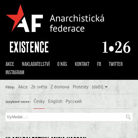
Akce
Nakladatelství
O nás
Kontakt
FB
Twitter
Instagram
Akce
Ze světa
Z domova
Protesty
(další)
Filtry:
Česky
English
Русский
Jazykové verze: