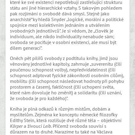
které ke své existenci nepotřebují zastřešující strukturu
státu ani jiné hierarchické vztahy. S takovým pohledem
pak rozjímání o svobodě dává smysl. Stejně jako
anarchisté*ky hledá Snyder „logické, morální a politické
spojnice mezi kolektivním jednáním a utvářením
svobodných jednotlivců“. Je si vědom, že „člověk je
individuum, ale nikdo individuality nenabude sám;
svoboda se pociťuje v osobní existenci, ale musí být
dílem generací“.
Oněch pět pilířů svobody z podtitulu knihy, jimž jsou
věnovány jednotlivé kapitoly, zahrnuje „suverenitu (čili
poučenou schopnost volby), nepředvídatelnost (čili
schopnost adptovat fyzické zákonitosti osobním cílům),
mobilitu (čili schopnost následovat hodnoty při pohybu
prostorem a časem), faktičnost (čili uchopení světa,
které nám dovoluje ho změnit) a solidaritu (čili uznání,
že svoboda je pro každého)“.
Kniha je plná odkazů k různým místům, dobám a
myslitelům. Zejména ke konceptu německé filozofky
Edithy Stein, která rozlišuje dvě různé těla – objektivní
Körper
a živoucí
Leib
. Přičemž svoboda souvisí s
důrazem na to druhé. Narazíme tu také na Václava