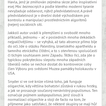
Havla, jenž je zmiňován zejména skrze jeho inspirativní
esej
Moc bezmocných
a podle kterého moderní tyranie
nevyžaduje oddanost, nýbrž předvídatelnost. A právě
předvídatelnost je v dnešní době východiskem pro
kontrolu a manipulaci prostřednictvím algoritmů
(nejen) sociálních sítí.
Jakkoli autor uvádí k přemýšlení o svobodě mnoho
příkladů, jednomu – ač v posledních mnoha dekádách
nejpalčivějšímu – se vyhýbá, až tato absence přímo bije
do očí. Jde o otázku Palestiny, izraelského apartheidu a
tamního etnického čištění, a to s otevřenou spoluúčastí
či tichým souhlasem zemí Západu. Těžko říci, zda jde o
typickou pokryteckou slepotu mnoha západních
liberálů nebo se nechce dostat do kontroverze coby
člen Výboru pro svědomí Muzea památky holokaustu v
USA.
Snyder si ve své knize všímá toho, jak funguje
oligarchie, kdy většina bohatství zůstává v rukou hrstky,
a jak se prosazuje současný nenávistný populismus. Ten
označuje pojmem
sadopopulismus
, jenž slouží k
normalizaci oligarchie a stojí de facto na tom, že
přijmeme jako satisfakci, že některé skupiny se mají hůř