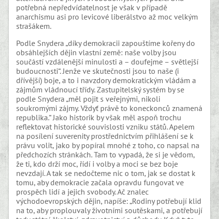
potřebná nepředvídatelnost je však v případě
anarchismu asi pro levicové liberálstvo až moc velkým
strašákem.
Podle Snydera „díky demokracii zapouštíme kořeny do
obsáhlejších dějin vlastní země: naše volby jsou
součástí vzdálenější minulosti a – doufejme – světlejší
budoucnosti“. Jenže ve skutečnosti jsou to naše (i
dřívější) boje, a to i navzdory demokratickým vládám a
zájmům vládnoucí třídy. Zastupitelský systém by se
podle Snydera „měl pojit s veřejnými, nikoli
soukromými zájmy. Vždyť právě to koneckonců znamená
republika.“ Jako historik by však měl aspoň trochu
reflektovat historické souvislosti vzniku států. Apelem
na posílení suverenity prostřednictvím přihlášení se k
právu volit, jako by popíral mnohé z toho, co napsal na
předchozích stránkách. Tam to vypadá, že si je vědom,
že ti, kdo drží moc, řídí i volby a moci se bez boje
nevzdají. A tak se nedočteme nic o tom, jak se dostat k
tomu, aby demokracie začala opravdu fungovat ve
prospěch lidí a jejich svobody. Ač znalec
východoevropských dějin, napíše: „Rodiny potřebují klid
na to, aby proplouvaly životními soutěskami, a potřebují