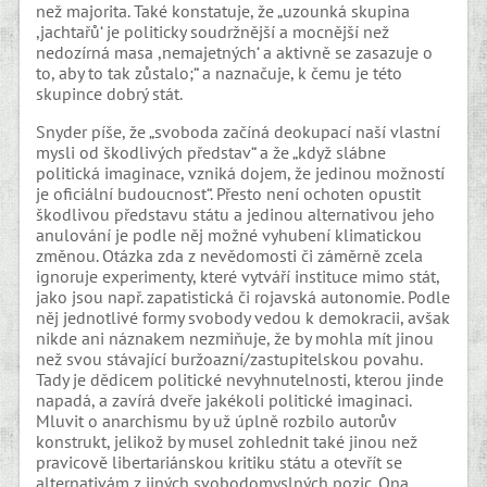
než majorita. Také konstatuje, že „uzounká skupina
,jachtařů‘ je politicky soudržnější a mocnější než
nedozírná masa ,nemajetných‘ a aktivně se zasazuje o
to, aby to tak zůstalo;“ a naznačuje, k čemu je této
skupince dobrý stát.
Snyder píše, že „svoboda začíná deokupací naší vlastní
mysli od škodlivých představ“ a že „když slábne
politická imaginace, vzniká dojem, že jedinou možností
je oficiální budoucnost“. Přesto není ochoten opustit
škodlivou představu státu a jedinou alternativou jeho
anulování je podle něj možné vyhubení klimatickou
změnou. Otázka zda z nevědomosti či záměrně zcela
ignoruje experimenty, které vytváří instituce mimo stát,
jako jsou např. zapatistická či rojavská autonomie. Podle
něj jednotlivé formy svobody vedou k demokracii, avšak
nikde ani náznakem nezmiňuje, že by mohla mít jinou
než svou stávající buržoazní/zastupitelskou povahu.
Tady je dědicem politické nevyhnutelnosti, kterou jinde
napadá, a zavírá dveře jakékoli politické imaginaci.
Mluvit o anarchismu by už úplně rozbilo autorův
konstrukt, jelikož by musel zohlednit také jinou než
pravicově libertariánskou kritiku státu a otevřít se
alternativám z jiných svobodomyslných pozic. Ona