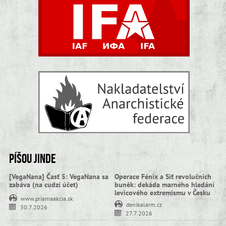
Píšou jinde
[VegaNana] Časť 5: VegaNana sa
Operace Fénix a Síť revolučních
zabáva (na cudzí účet)
buněk: dekáda marného hledání
levicového extremismu v Česku
www.priamaakcia.sk
denikalarm.cz
30.7.2026
27.7.2026