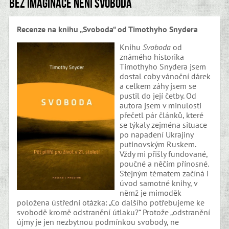
Bez imaginace není svoboda
Recenze na knihu „Svoboda“ od Timothyho Snydera
Knihu
Svoboda
od
známého historika
Timothyho Snydera jsem
dostal coby vánoční dárek
a celkem záhy jsem se
pustil do její četby. Od
autora jsem v minulosti
přečetl pár článků, které
se týkaly zejména situace
po napadení Ukrajiny
putinovským Ruskem.
Vždy mi přišly fundované,
poučné a něčím přínosné.
Stejným tématem začíná i
úvod samotné knihy, v
němž je mimoděk
položena ústřední otázka: „Co dalšího potřebujeme ke
svobodě kromě odstranění útlaku?“ Protože „odstranění
újmy je jen nezbytnou podmínkou svobody, ne