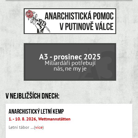
A3 - prosinec 2025
Miliardáři potřebují
nás, ne my je
V nejbližších dnech:
Anarchistický letní kemp
1. - 10. 8. 2026, Wettmannstätten
Letní tábor …(
více
)