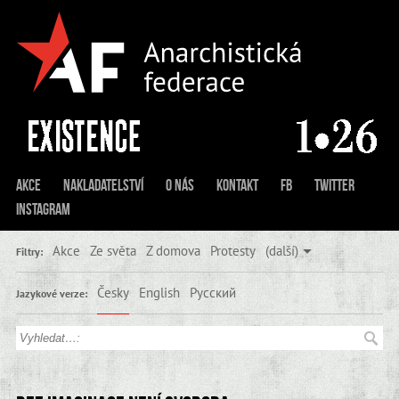
Akce
Nakladatelství
O nás
Kontakt
FB
Twitter
Instagram
Akce
Ze světa
Z domova
Protesty
(další)
Filtry:
Česky
English
Русский
Jazykové verze: