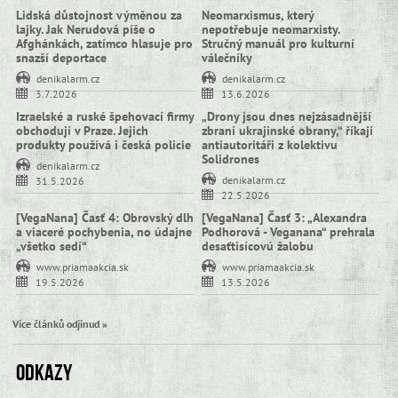
Lidská důstojnost výměnou za
Neomarxismus, který
lajky. Jak Nerudová píše o
nepotřebuje neomarxisty.
Afghánkách, zatímco hlasuje pro
Stručný manuál pro kulturní
snazší deportace
válečníky
denikalarm.cz
denikalarm.cz
3.7.2026
13.6.2026
Izraelské a ruské špehovací firmy
„Drony jsou dnes nejzásadnější
obchodují v Praze. Jejich
zbraní ukrajinské obrany,“ říkají
produkty používá i česká policie
antiautoritáři z kolektivu
Solidrones
denikalarm.cz
denikalarm.cz
31.5.2026
22.5.2026
[VegaNana] Časť 4: Obrovský dlh
[VegaNana] Časť 3: „Alexandra
a viaceré pochybenia, no údajne
Podhorová - Veganana“ prehrala
„všetko sedí“
desaťtisícovú žalobu
www.priamaakcia.sk
www.priamaakcia.sk
19.5.2026
13.5.2026
Více článků odjinud »
Odkazy