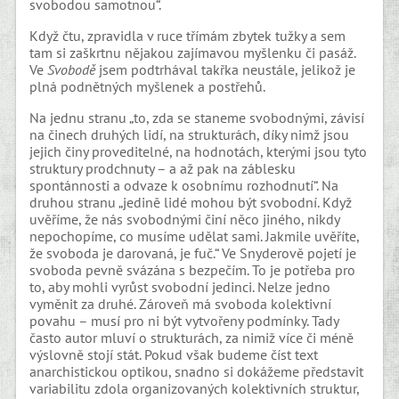
svobodou samotnou“.
Když čtu, zpravidla v ruce třímám zbytek tužky a sem
tam si zaškrtnu nějakou zajímavou myšlenku či pasáž.
Ve
Svobodě
jsem podtrhával takřka neustále, jelikož je
plná podnětných myšlenek a postřehů.
Na jednu stranu „to, zda se staneme svobodnými, závisí
na činech druhých lidí, na strukturách, díky nimž jsou
jejich činy proveditelné, na hodnotách, kterými jsou tyto
struktury prodchnuty – a až pak na záblesku
spontánnosti a odvaze k osobnímu rozhodnutí“. Na
druhou stranu „jedině lidé mohou být svobodní. Když
uvěříme, že nás svobodnými činí něco jiného, nikdy
nepochopíme, co musíme udělat sami. Jakmile uvěříte,
že svoboda je darovaná, je fuč.“ Ve Snyderově pojetí je
svoboda pevně svázána s bezpečím. To je potřeba pro
to, aby mohli vyrůst svobodní jedinci. Nelze jedno
vyměnit za druhé. Zároveň má svoboda kolektivní
povahu – musí pro ni být vytvořeny podmínky. Tady
často autor mluví o strukturách, za nimiž více či méně
výslovně stojí stát. Pokud však budeme číst text
anarchistickou optikou, snadno si dokážeme představit
variabilitu zdola organizovaných kolektivních struktur,