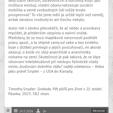
tedy státní školství, zdravotnictví a důchody. Když tyto
instituce existují, všední obavy nahrazuje sociální
mobilita a země svobodných lidí může trvale
prosperovat.“ To vše jsme měli (a určitě lepší než nemít),
avšak zárukou svobody to ani trochu nebylo.
Autor mě v závěru přesvědčil, že ač vědec a pronikavý
myslitel, je především utopista a naivní snílek.
Představy, že se musí majetkové nerovnosti podřídit
právu apod., a to zřejmě samy od sebe a bez tvrdého
boje s držiteli privilegií a jejich posluhovači, mi akorát
ukazují, o kolik víc stojí anarchisté a anarchistky
nohama na zemi. Skutečnost je pak taková, že se lépe
situovaní intelektuálové při nástupu fašistické vlády
místo „budování dobrého státu“ raději odeberou – třeba
jako právě Snyder – z USA do Kanady.
Timothy Snyder:
Svoboda. Pět pilířů pro život v 21. století.
Paseka, 2025. 382 stran.
Recenze
24.5.2026
-jk-