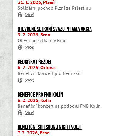
31. 1. 2026, Plzeň
Solidární pochod Plzní za Palestinu
(
více
)
Otevřené setkání svazu Priama akcia
3. 2. 2026, Brno
Otevřené setkání v Brně
(
více
)
Bedřiška přežije!
6. 2. 2026, Orlová
Benefiční koncert pro Bedřišku
(
více
)
Benefice pro FNB Kolín
6. 2. 2026, Kolín
Benefiční koncert na podporu FNB Kolín
(
více
)
BENEFIČNÍ SHITSOUND NIGHT VOL.II
7. 2. 2026, Brno