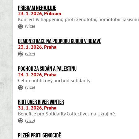
Příbram NEHAJLUJE
23. 1. 2026, Příbram
Koncert & happening proti xenofobii, homofobii, rasismu 
(
více
)
Demonstrace na podporu Kurdů v Rojavě
23. 1. 2026, Praha
(
více
)
Pochod za Sudán a Palestinu
24. 1. 2026, Praha
Celorepublikový pochod solidarity
(
více
)
Riot Over River Winter
31. 1. 2026, Praha
Benefice pro Solidarity Collectives na Ukrajině.
(
více
)
Plzeň proti genocidě