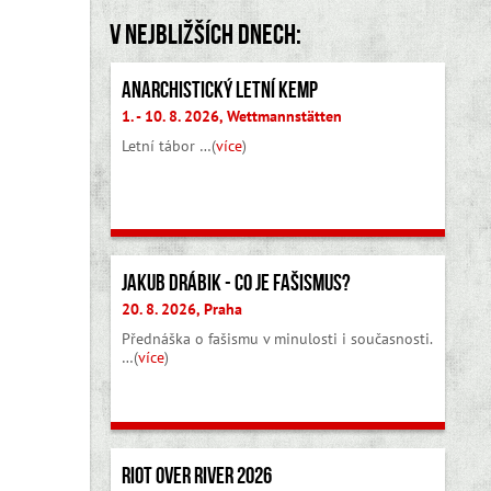
V nejbližších dnech:
Anarchistický letní kemp
1. - 10. 8. 2026, Wettmannstätten
Letní tábor …(
více
)
Jakub Drábik - Co je fašismus?
20. 8. 2026, Praha
Přednáška o fašismu v minulosti i současnosti.
…(
více
)
Riot Over River 2026