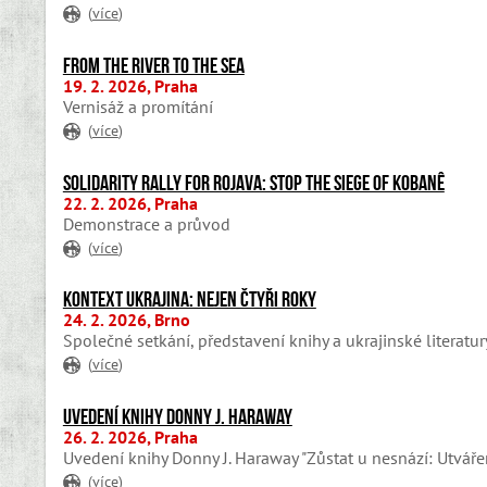
(
více
)
From the River to the Sea
19. 2. 2026, Praha
Vernisáž a promítání
(
více
)
Solidarity rally for Rojava: Stop the siege of Kobanê
22. 2. 2026, Praha
Demonstrace a průvod
(
více
)
Kontext Ukrajina: Nejen čtyři roky
24. 2. 2026, Brno
Společné setkání, představení knihy a ukrajinské literatur
(
více
)
Uvedení knihy Donny J. Haraway
26. 2. 2026, Praha
Uvedení knihy Donny J. Haraway "Zůstat u nesnází: Utváře
(
více
)