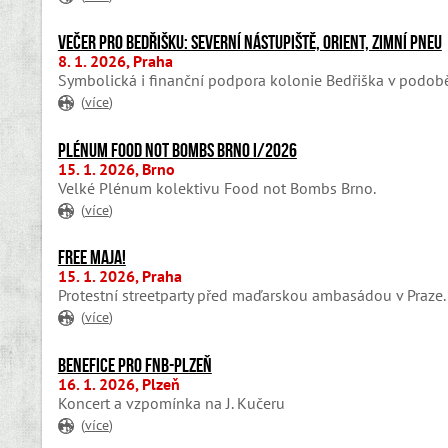
Večer pro Bedřišku: Severní nástupiště, Orient, Zimní pneu
8. 1. 2026, Praha
Symbolická i finanční podpora kolonie Bedřiška v podobě
(
více
)
Plénum Food not Bombs Brno I/2026
15. 1. 2026, Brno
Velké Plénum kolektivu Food not Bombs Brno.
(
více
)
FREE MAJA!
15. 1. 2026, Praha
Protestní streetparty před maďarskou ambasádou v Praze.
(
více
)
Benefice pro FNB-Plzeň
16. 1. 2026, Plzeň
Koncert a vzpomínka na J. Kučeru
(
více
)