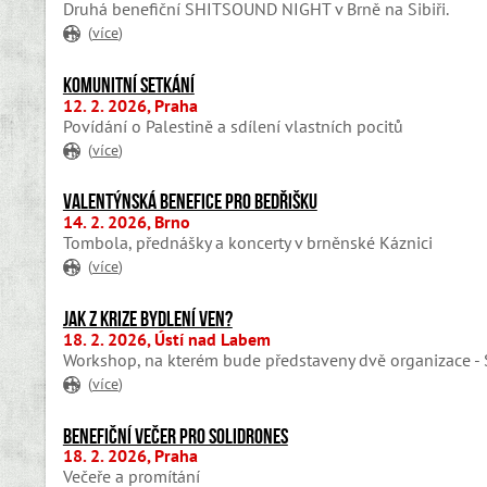
Druhá benefiční SHITSOUND NIGHT v Brně na Sibiři.
(
více
)
Komunitní setkání
12. 2. 2026, Praha
Povídání o Palestině a sdílení vlastních pocitů
(
více
)
Valentýnská benefice pro Bedřišku
14. 2. 2026, Brno
Tombola, přednášky a koncerty v brněnské Káznici
(
více
)
Jak z krize bydlení ven?
18. 2. 2026, Ústí nad Labem
Workshop, na kterém bude představeny dvě organizace - 
(
více
)
Benefiční večer pro Solidrones
18. 2. 2026, Praha
Večeře a promítání