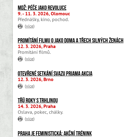
MDŽ: Péče jako revoluce
9. - 11. 3. 2026, Olomouc
Přednášky, kino, pochod.
(
více
)
Promítání filmu o Jako doma a třech silných ženách
12. 3. 2026, Praha
Promítání filmů.
(
více
)
Otevřené setkání svazu Priama akcia
12. 3. 2026, Brno
(
více
)
Třü roky s Trhlinou
14. 3. 2026, Praha
Oslava, pokec, chálky.
(
více
)
Praha je feministická: akční trénink