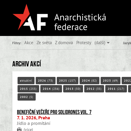
Akce
Ze světa
Z domova
Protesty
(další)
Filtry:
Jazyk
Archiv akcí
aktuální
2026
(73)
2025
(157)
2024
(82)
2023
(69)
202
2015
(255)
2014
(256)
2013
(50)
2012
(35)
2011
(217)
2002
(5)
Benefiční večeře pro Solidrones vol. 7
7. 1. 2026, Praha
Jídlo a promítání
(
více
)