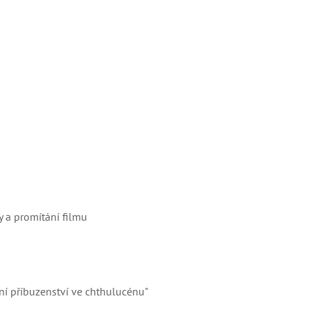
y a promítání filmu
ní příbuzenství ve chthulucénu"