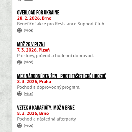
Overload for Ukraine
28. 2. 2026, Brno
Benefiční akce pro Resistance Support Club
(
více
)
MDŽ 26 v Plzni
7. 3. 2026, Plzeň
Proslovy, průvod a hudební doprovod.
(
více
)
Mezinárodní den žen - proti fašistické hrozbě
8. 3. 2026, Praha
Pochod a doprovodný program.
(
více
)
Vztek a karafiáty: MDŽ v Brně
8. 3. 2026, Brno
Pochod a následná afterparty.
(
více
)