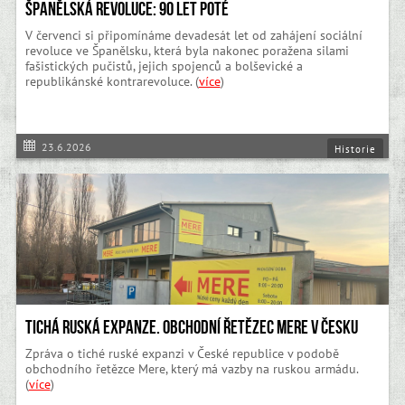
Španělská revoluce: 90 let poté
V červenci si připomínáme devadesát let od zahájení sociální
revoluce ve Španělsku, která byla nakonec poražena silami
fašistických pučistů, jejich spojenců a bolševické a
republikánské kontrarevoluce. (
více
)
23.6.2026
Historie
Tichá ruská expanze. Obchodní řetězec Mere v Česku
Zpráva o tiché ruské expanzi v České republice v podobě
obchodního řetězce Mere, který má vazby na ruskou armádu.
(
více
)