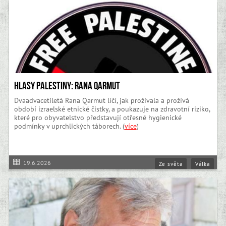
Hlasy Palestiny: Rana Qarmut
Dvaadvacetiletá Rana Qarmut líčí, jak prožívala a prožívá
období izraelské etnické čistky, a poukazuje na zdravotní riziko,
které pro obyvatelstvo představují otřesné hygienické
podmínky v uprchlických táborech. (
více
)
19.6.2026
Ze světa
Válka