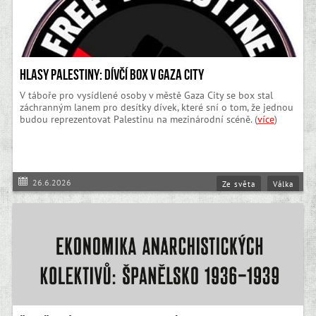
Hlasy Palestiny: Dívčí box v Gaza City
V táboře pro vysídlené osoby v městě Gaza City se box stal
záchranným lanem pro desítky dívek, které sní o tom, že jednou
budou reprezentovat Palestinu na mezinárodní scéně. (
více
)
26.6.2026
Ze světa
Válka