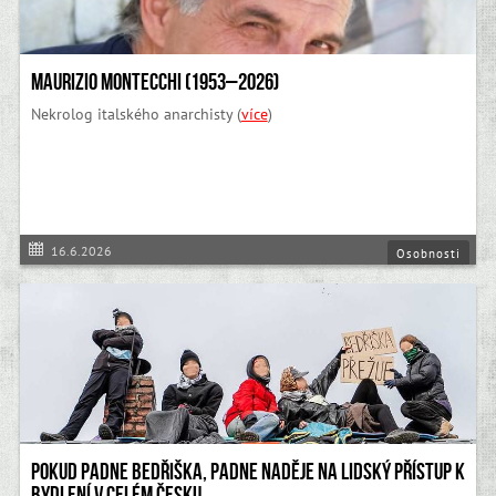
Maurizio Montecchi (1953–2026)
Nekrolog italského anarchisty (
více
)
16.6.2026
Osobnosti
Pokud padne Bedřiška, padne naděje na lidský přístup k
bydlení v celém Česku