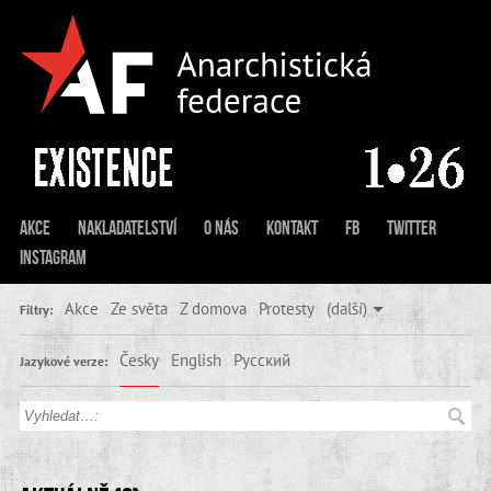
Akce
Nakladatelství
O nás
Kontakt
FB
Twitter
Instagram
Akce
Ze světa
Z domova
Protesty
(další)
Filtry:
Česky
English
Русский
Jazykové verze: