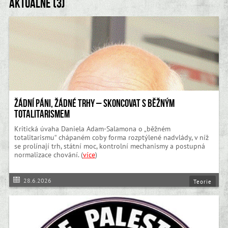
Aktuálně (3)
Žádní páni, žádné trhy – skoncovat s běžným
totalitarismem
Kritická úvaha Daniela Adam-Salamona o „běžném
totalitarismu“ chápaném coby forma rozptýlené nadvlády, v níž
se prolínají trh, státní moc, kontrolní mechanismy a postupná
normalizace chování. (
více
)
28.6.2026
Teorie