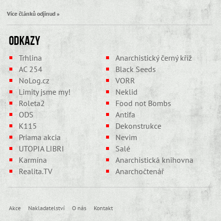
Více článků odjinud »
Odkazy
Trhlina
Anarchistický černý kříž
AC 254
Black Seeds
NoLog.cz
VORR
Limity jsme my!
Neklid
Roleta2
Food not Bombs
ODS
Antifa
K115
Dekonstrukce
Priama akcia
Nevim
UTOPIA LIBRI
Salé
Karmína
Anarchistická knihovna
Realita.TV
Anarchočtenář
Akce
Nakladatelství
O nás
Kontakt