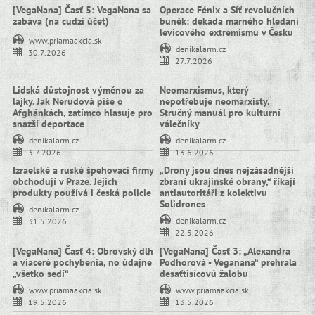
[VegaNana] Časť 5: VegaNana sa
Operace Fénix a Síť revolučních
zabáva (na cudzí účet)
buněk: dekáda marného hledání
levicového extremismu v Česku
www.priamaakcia.sk
denikalarm.cz
30.7.2026
27.7.2026
Lidská důstojnost výměnou za
Neomarxismus, který
lajky. Jak Nerudová píše o
nepotřebuje neomarxisty.
Afghánkách, zatímco hlasuje pro
Stručný manuál pro kulturní
snazší deportace
válečníky
denikalarm.cz
denikalarm.cz
3.7.2026
13.6.2026
Izraelské a ruské špehovací firmy
„Drony jsou dnes nejzásadnější
obchodují v Praze. Jejich
zbraní ukrajinské obrany,“ říkají
produkty používá i česká policie
antiautoritáři z kolektivu
Solidrones
denikalarm.cz
denikalarm.cz
31.5.2026
22.5.2026
[VegaNana] Časť 4: Obrovský dlh
[VegaNana] Časť 3: „Alexandra
a viaceré pochybenia, no údajne
Podhorová - Veganana“ prehrala
„všetko sedí“
desaťtisícovú žalobu
www.priamaakcia.sk
www.priamaakcia.sk
19.5.2026
13.5.2026