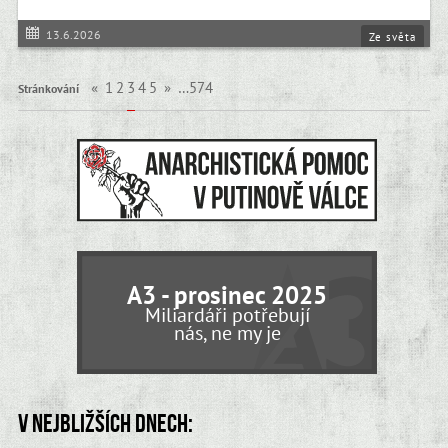
13.6.2026
Ze světa
«
1
2
3
4
5
»
…574
Stránkování
A3 - prosinec 2025
Miliardáři potřebují
nás, ne my je
V nejbližších dnech: