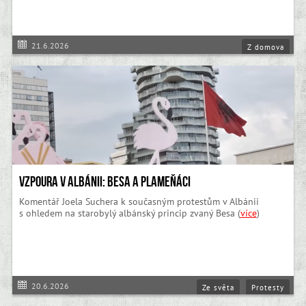
21.6.2026
Z domova
Vzpoura v Albánii: Besa a plameňáci
Komentář Joela Suchera k současným protestům v Albánii
s ohledem na starobylý albánský princip zvaný Besa (
více
)
20.6.2026
Ze světa
Protesty