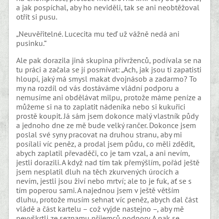
a jak pospíchal, aby ho neviděli, tak se ani neobtěžoval
otřít si pusu.
„Neuvěřitelné. Lucecita mu teď už vážně nedá ani
pusinku.“
Ale pak dorazila jiná skupina přívrženců, podívala se na
tu práci a začala se jí posmívat: „Ach, jak jsou ti zapatisti
hloupí, jaký má smysl makat dvojnásob a zadarmo? To
my na rozdíl od vás dostáváme vládní podporu a
nemusíme ani obdělávat milpu, protože máme peníze a
můžeme si na to zaplatit nádeníka nebo si kukuřici
prostě koupit. Já sám jsem dokonce malý vlastník půdy
a jednoho dne ze mě bude velký rančer. Dokonce jsem
poslal své syny pracovat na druhou stranu, aby mi
posílali víc peněz, a prodal jsem půdu, co měli zdědit,
abych zaplatil převaděči, co je tam vzal, a ani nevím,
jestli dorazili. A když nad tím tak přemýšlím, pořád ještě
jsem nesplatil dluh na těch zkurvených úrocích a
nevím, jestli jsou živí nebo mrtví; ale to je fuk, ať se s
tím poperou sami. A najednou jsem v ještě větším
dluhu, protože musím sehnat víc peněz, abych dal část
vládě a část kartelu – což vyjde nastejno –, aby mě
nevyškrtli ze seznamu příjemců podpory. A pak se