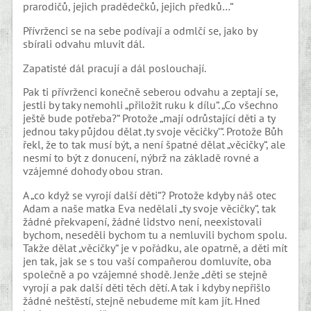
prarodičů, jejich pradědečků, jejich předků…“
Přívrženci se na sebe podívají a odmlčí se, jako by
sbírali odvahu mluvit dál.
Zapatisté dál pracují a dál poslouchají.
Pak ti přívrženci konečně seberou odvahu a zeptají se,
jestli by taky nemohli „přiložit ruku k dílu“. „Co všechno
ještě bude potřeba?“ Protože „mají odrůstající děti a ty
jednou taky půjdou dělat ‚ty svoje věcičky‘“. Protože Bůh
řekl, že to tak musí být, a není špatné dělat „věcičky“, ale
nesmí to být z donucení, nýbrž na základě rovné a
vzájemné dohody obou stran.
A „co když se vyrojí další děti“? Protože kdyby náš otec
Adam a naše matka Eva nedělali „ty svoje věcičky“, tak
žádné překvapení, žádné lidstvo není, neexistovali
bychom, neseděli bychom tu a nemluvili bychom spolu.
Takže dělat „věcičky“ je v pořádku, ale opatrně, a děti mít
jen tak, jak se s tou vaší compañerou domluvíte, oba
společně a po vzájemné shodě. Jenže „děti se stejně
vyrojí a pak další děti těch dětí. A tak i kdyby nepřišlo
žádné neštěstí, stejně nebudeme mít kam jít. Hned