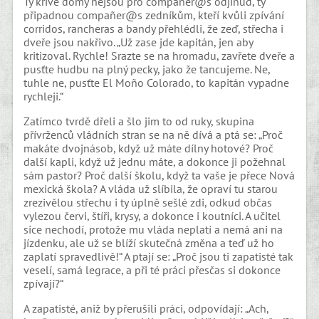
Ty křivé domy nejsou pro compañer@s odjinud, ty
připadnou compañer@s zedníkům, kteří kvůli zpívání
corridos, rancheras a bandy přehlédli, že zeď, střecha i
dveře jsou nakřivo. „Už zase jde kapitán, jen aby
kritizoval. Rychle! Srazte se na hromadu, zavřete dveře a
pusťte hudbu na plný pecky, jako že tancujeme. Ne,
tuhle ne, pusťte El Moño Colorado, to kapitán vypadne
rychleji.“
Zatímco tvrdě dřeli a šlo jim to od ruky, skupina
přívrženců vládních stran se na ně dívá a ptá se: „Proč
makáte dvojnásob, když už máte dílny hotové? Proč
další kapli, když už jednu máte, a dokonce ji požehnal
sám pastor? Proč další školu, když ta vaše je přece Nová
mexická škola? A vláda už slíbila, že opraví tu starou
zrezivělou střechu i ty úplně sešlé zdi, odkud občas
vylezou červi, štíři, krysy, a dokonce i koutníci. A učitel
sice nechodí, protože mu vláda neplatí a nemá ani na
jízdenku, ale už se blíží skutečná změna a teď už ho
zaplatí spravedlivě!“ A ptají se: „Proč jsou ti zapatisté tak
veselí, samá legrace, a při té práci přesčas si dokonce
zpívají?“
A zapatisté, aniž by přerušili práci, odpovídají: „Ach,