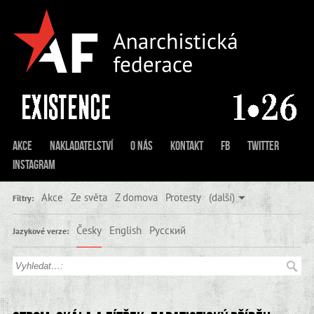
Akce
Nakladatelství
O nás
Kontakt
FB
Twitter
Instagram
Akce
Ze světa
Z domova
Protesty
(další)
Filtry:
Česky
English
Русский
Jazykové verze: