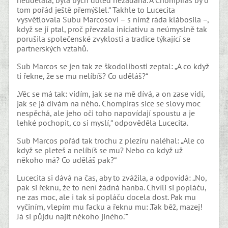
neudělala, byla bych doteď nezadaná. A Chompiras by o
tom pořád ještě přemýšlel.“ Takhle to Lucecita
vysvětlovala Subu Marcosovi – s nímž ráda klábosila –,
když se jí ptal, proč převzala iniciativu a neúmyslně tak
porušila společenské zvyklosti a tradice týkající se
partnerských vztahů.
Sub Marcos se jen tak ze škodolibosti zeptal: „A co když
ti řekne, že se mu nelíbíš? Co uděláš?“
„Věc se má tak: vidím, jak se na mě dívá, a on zase vidí,
jak se já dívám na něho. Chompiras sice se slovy moc
nespěchá, ale jeho oči toho napovídají spoustu a je
lehké pochopit, co si myslí,“ odpověděla Lucecita.
Sub Marcos pořád tak trochu z plezíru naléhal: „Ale co
když se pleteš a nelíbíš se mu? Nebo co když už
někoho má? Co uděláš pak?“
Lucecita si dává na čas, aby to zvážila, a odpovídá: „No,
pak si řeknu, že to není žádná hanba. Chvíli si popláču,
ne zas moc, ale i tak si popláču docela dost. Pak mu
vyčiním, vlepím mu facku a řeknu mu: ‚Tak běž, mazej!
Já si půjdu najít někoho jiného.‘“