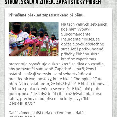
Strom, skála a zítřek. Zapatistický příběh
Přinášíme překlad zapatistického příběhu.
Na těch velkých setkáních,
kde nám vypráví
Subcomandante
Insurgente Moisés, se
občas člověk doslechne
strašlivé i podivuhodné
příběhy. Příběhy, skrze
které se zapatismus
prezentuje, vysvětluje a skrze které se dívá do zrcadla,
aby porozuměl sám sobě. Zapatisté – muži, ženy i
ostatní – mívají ve zvyku sami sebe ztvárňovat
prostřednictvím postavy, které říkají „Chompiras“. Tuto
přezdívku dostal proto, že když byl ještě kluk a trénoval
střelbu z praku (kterému se ve městě říká také prak-
guma), pokaždé, když trefil cíl – což bývala plastová
lahev, plechovka od piva nebo koly –, vykřikl:
„CHOMPIRAS!“
Další kámen, další trefa do černého – další