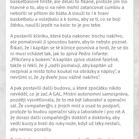
basketbalové hřiště, ale dělali to fikaně, protože jim šlo
hlavně o to, aby si na něm mohli zatancovat cumbiu a
nebořili se přitom do bláta. A slouží to i k hraní
basketbalu a volejbalu a k tomu, aby se ti, co se bojí
štěrku, naučili jezdit na kole: to je pro tebe.
A postavili kliniku, která byla nakonec trochu nakřivo,
ale pomalovali ji spoustou barev, aby to nebylo poznat.
Říkali, že i kapitán se té klinice posmívá a tvrdí, že se do
ní musí vcházet tak, jak to zpívá Pedro Infante:
„Přikrčený a bokem.“ A kapitán zpívá strašně falešně,
takže si řekli, že ji „radši pomalují, aby kapitán už
nezpíval a místo toho koukal na obrázky a nápisy“, a
nevšiml si, že „ty dveře jsou vážně nakřivo“.
A pak postavili další budovu, u které zpočátku nikdo
nevěděl, co je zač. A GAL, Místní autonomní samospráva,
později vysvětlovala, že to má být laboratoř a operační
sál. Že compañer@s z jiných míst a osad to podpoří,
protože to budou operační sály a laboratoře i pro ně. A
že dorazí další compañer@s doktoři a doktorky, aby
vedli kurzy a brali do ruky nože, když už léky nestačí,
aby nemoc porazily.