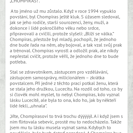
„CHOMPIRAS!“.
A to jméno už mu zůstalo. Když v roce 1994 vypuklo
povstání, byl Chompiras ještě kluk. S úžasem sledoval,
jak se jeho rodiče, starší sourozenci, ženy, muži, a
dokonce i lidé pokročilého věku nebo srdce,
připravovali a cvičili, protože slyšeli: „Blíží se válka.“
Chompiras, přestože byl mladý, pochopil, že jednoho
dne bude řada na něm, aby bojoval, a tak vzal svůj prak
a trénoval. Chompiras vyrostl a odložil prak, ale nikdy
nepřestal cvičit, protože věřil, že jednoho dne to bude
potřeba.
Stal se zdravotníkem, zástupcem pro vzdělávání,
zástupcem samosprávy, milicionářem – zkrátka
povstalcem. Při jedné z těchto prací potkal ženu, která
se stala jeho družkou, Lucecitu. Na rozdíl od toho, co by
si člověk mohl myslet, to nebyl Chompiras, kdo vyznal
lásku Lucecitě, ale byla to ona, kdo ho, jak by někteří
lidé řekli, „uhnala“.
„Víte, Chompirasovi to trvá trochu dýýýýýl. A i když jsem s
ním flirtovala sebevíc, prostě mu to nedocházelo. Takže
jsem mu tu lásku musela vyznat sama. Kdybych to