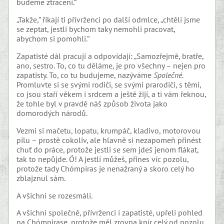
budeme ztracení.“
„Takže,“ říkají ti přívrženci po další odmlce, „chtěli jsme
se zeptat, jestli bychom taky nemohli pracovat,
abychom si pomohli.“
Zapatisté dál pracují a odpovídají: „Samozřejmě, bratře,
ano, sestro. To, co tu děláme, je pro všechny – nejen pro
zapatisty. To, co tu budujeme, nazýváme
Společné
.
Promluvte si se svými rodiči, se svými prarodiči, s těmi,
co jsou staří věkem i srdcem a ještě žijí, a ti vám řeknou,
že tohle byl v pravdě náš způsob života jako
domorodých národů.
Vezmi si mačetu, lopatu, krumpáč, kladivo, motorovou
pilu – prostě cokoliv, ale hlavně si nezapomeň přinést
chuť do práce, protože jestli se sem jdeš jenom flákat,
tak to nepůjde. Ó! A jestli můžeš, přines víc pozolu,
protože tady Chómpiras je nenažraný a skoro celý ho
zblajznul sám.
A všichni se rozesmáli.
A všichni společně, přívrženci i zapatisté, upřeli pohled
na Chómpirase, protože měl zrovna knír celý od pozolu,