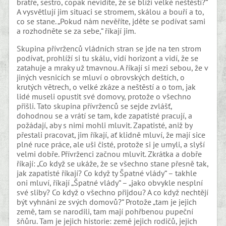
bratře, sestro, copak nevidíte, že se blíží velké neštěstí?“
A vysvětlují jim situaci se stromem, skálou a bouří a to,
co se stane. „Pokud nám nevěříte, jděte se podívat sami
a rozhodněte se za sebe,“ říkají jim.
Skupina přívrženců vládních stran se jde na ten strom
podívat, prohlíží si tu skálu, vidí horizont a vidí, že se
zatahuje a mraky už tmavnou. A říkají si mezi sebou, že v
jiných vesnicích se mluví o obrovských deštích, o
krutých větrech, o velké zkáze a neštěstí a o tom, jak
lidé museli opustit své domovy, protože o všechno
přišli. Tato skupina přívrženců se sejde zvlášť,
dohodnou se a vrátí se tam, kde zapatisté pracují, a
požádají, aby s nimi mohli mluvit. Zapatisté, aniž by
přestali pracovat, jim říkají, ať klidně mluví, že mají sice
plné ruce práce, ale uši čisté, protože si je umyli, a slyší
velmi dobře. Přívrženci začnou mluvit. Zkrátka a dobře
říkají: „Co když se ukáže, že se všechno stane přesně tak,
jak zapatisté říkají? Co když ty Špatné vlády“ – takhle
oni mluví, říkají „Špatné vlády“ – „jako obvykle nesplní
své sliby? Co když o všechno přijdou? A co když nechtějí
být vyhnáni ze svých domovů?“ Protože „tam je jejich
země, tam se narodili, tam mají pohřbenou pupeční
šňůru. Tam je jejich historie: země jejich rodičů, jejich