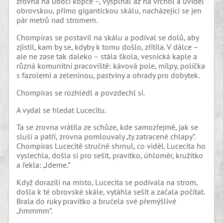
zrovna na úbočí kopce –, vyšplhal až na vrchol a uviděl
obrovskou, přímo gigantickou skálu, nacházející se jen
pár metrů nad stromem.
Chompiras se postavil na skálu a podíval se dolů, aby
zjistil, kam by se, kdyby k tomu došlo, zřítila. V dálce –
ale ne zase tak daleko – stála škola, vesnická kaple a
různá komunitní pracoviště: kávová pole, milpy, políčka
s fazolemi a zeleninou, pastviny a ohrady pro dobytek.
Chompiras se rozhlédl a povzdechl si.
A vydal se hledat Lucecitu.
Ta se zrovna vrátila ze schůze, kde samozřejmě, jak se
sluší a patří, zrovna pomlouvaly „ty zatracené chlapy“.
Chompiras Lucecitě stručně shrnul, co viděl. Lucecita ho
vyslechla, došla si pro sešit, pravítko, úhloměr, kružítko
a řekla: „Jdeme.“
Když dorazili na místo, Lucecita se podívala na strom,
došla k té obrovské skále, vytáhla sešit a začala počítat.
Brala do ruky pravítko a bručela své přemýšlivé
„hmmmm“.