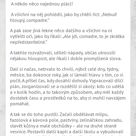
A někdo něco najednou plácl!
A všichni na něj pohlédli, jako by chtěli říct: „Nebuď
hloupý, compadre.“
A pak zase jiná řekne něco dalšího a všichni na ni
vytřeští oči, jako by říkali: „Ale jdi, comadre, to je zkrátka
nepředstavitelné.“
A takhle rozvažovali, sdíleli nápady, občas utrousili
nějakou hloupost, ale říkali i dobře promyšlená slova.
Dali si načas, netrvalo to chvíli, nýbrž celé dny, týdny,
měsíce, ba dokonce roky, jak si lámali hlavu s tím, co si
počít. A přišel čas, kdy dosáhli dohody. Vypracovali dílčí
plán, zorganizovali se a rozdělili si úkoly: kdo co udělá
a v kolik hodin, a to takovým způsobem, aby měl každý
dostatek času a prostředků na to, aby si mohli navzájem
pomáhat.
A tak se do toho pustili. Začali obdělávat milpu,
fazolová a kávová pole, pastviny, zelinářskou zahradu,
stavět kůlny a malé obchůdky – ale na druhé straně
vesnice. Postavili další kapli a další školu a vybudovali