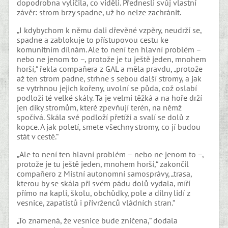
dopodrobna vylíčila, co viděli. Přednesli svůj vlastní
závěr: strom brzy spadne, už ho nelze zachránit.
„I kdybychom k němu dali dřevěné vzpěry, neudrží se,
spadne a zablokuje to přístupovou cestu ke
komunitním dílnám. Ale to není ten hlavní problém –
nebo ne jenom to –, protože je tu ještě jeden, mnohem
horší,“ řekla compañera z GAL a měla pravdu, „protože
až ten strom padne, strhne s sebou další stromy, a jak
se vytrhnou jejich kořeny, uvolní se půda, což oslabí
podloží té velké skály. Ta je velmi těžká a na hoře drží
jen díky stromům, které zpevňují terén, na němž
spočívá. Skála své podloží přetíží a svalí se dolů z
kopce. A jak poletí, smete všechny stromy, co jí budou
stát v cestě.“
„Ale to není ten hlavní problém – nebo ne jenom to –,
protože je tu ještě jeden, mnohem horší,“ zakončil
compañero z Místní autonomní samosprávy, „trasa,
kterou by se skála při svém pádu dolů vydala, míří
přímo na kapli, školu, obchůdky, pole a dílny lidí z
vesnice, zapatistů i přívrženců vládních stran.“
„To znamená, že vesnice bude zničena,“ dodala