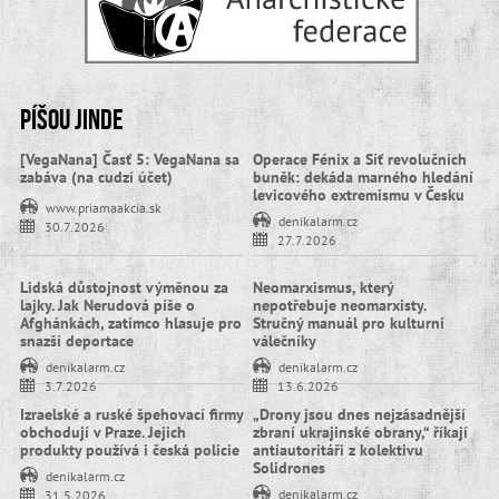
Píšou jinde
[VegaNana] Časť 5: VegaNana sa
Operace Fénix a Síť revolučních
zabáva (na cudzí účet)
buněk: dekáda marného hledání
levicového extremismu v Česku
www.priamaakcia.sk
denikalarm.cz
30.7.2026
27.7.2026
Lidská důstojnost výměnou za
Neomarxismus, který
lajky. Jak Nerudová píše o
nepotřebuje neomarxisty.
Afghánkách, zatímco hlasuje pro
Stručný manuál pro kulturní
snazší deportace
válečníky
denikalarm.cz
denikalarm.cz
3.7.2026
13.6.2026
Izraelské a ruské špehovací firmy
„Drony jsou dnes nejzásadnější
obchodují v Praze. Jejich
zbraní ukrajinské obrany,“ říkají
produkty používá i česká policie
antiautoritáři z kolektivu
Solidrones
denikalarm.cz
denikalarm.cz
31.5.2026