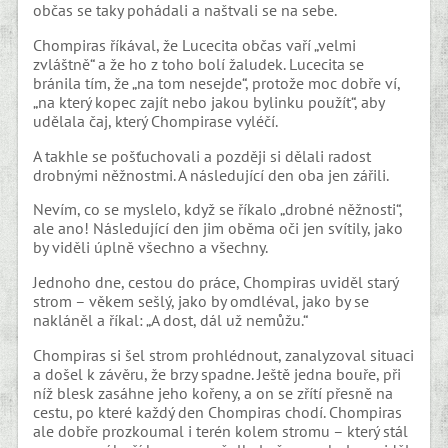
občas se taky pohádali a naštvali se na sebe.
Chompiras říkával, že Lucecita občas vaří „velmi
zvláštně“ a že ho z toho bolí žaludek. Lucecita se
bránila tím, že „na tom nesejde“, protože moc dobře ví,
„na který kopec zajít nebo jakou bylinku použít“, aby
udělala čaj, který Chompirase vyléčí.
A takhle se pošťuchovali a později si dělali radost
drobnými něžnostmi. A následující den oba jen zářili.
Nevím, co se myslelo, když se říkalo „drobné něžnosti“,
ale ano! Následující den jim oběma oči jen svítily, jako
by viděli úplně všechno a všechny.
Jednoho dne, cestou do práce, Chompiras uviděl starý
strom – věkem sešlý, jako by omdléval, jako by se
nakláněl a říkal: „A dost, dál už nemůžu.“
Chompiras si šel strom prohlédnout, zanalyzoval situaci
a došel k závěru, že brzy spadne. Ještě jedna bouře, při
níž blesk zasáhne jeho kořeny, a on se zřítí přesně na
cestu, po které každý den Chompiras chodí. Chompiras
ale dobře prozkoumal i terén kolem stromu – který stál