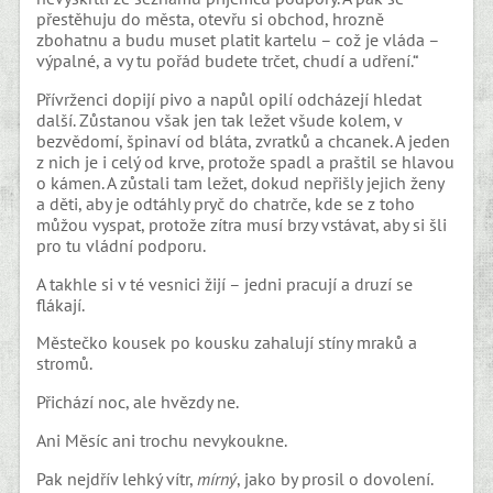
přestěhuju do města, otevřu si obchod, hrozně
zbohatnu a budu muset platit kartelu – což je vláda –
výpalné, a vy tu pořád budete trčet, chudí a udření.“
Přívrženci dopijí pivo a napůl opilí odcházejí hledat
další. Zůstanou však jen tak ležet všude kolem, v
bezvědomí, špinaví od bláta, zvratků a chcanek. A jeden
z nich je i celý od krve, protože spadl a praštil se hlavou
o kámen. A zůstali tam ležet, dokud nepřišly jejich ženy
a děti, aby je odtáhly pryč do chatrče, kde se z toho
můžou vyspat, protože zítra musí brzy vstávat, aby si šli
pro tu vládní podporu.
A takhle si v té vesnici žijí – jedni pracují a druzí se
flákají.
Městečko kousek po kousku zahalují stíny mraků a
stromů.
Přichází noc, ale hvězdy ne.
Ani Měsíc ani trochu nevykoukne.
Pak nejdřív lehký vítr,
mírný
, jako by prosil o dovolení.