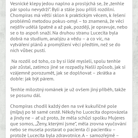
Vesnické klepy jedou naplno a proslýchá se, že „tenhle
pár spolu nevydrží“. Byli a stále jsou příliš rozdílní.
Chompiras má větší sklon k praktickým věcem, k řešení
problémů metodou pokus-omyl – to znamená, že věci
nejdřív udělá špatně a až pak, později, je opravuje, nebo
se o to aspoň snaží. Na druhou stranu Lucecita byla
dobrá na studium, analýzu a vědu – a co víc, na
vytváření plánů a promýšlení věcí předtím, než se do
nich vůbec pustí.
Na rozdíl od toho, co by si lidé mysleli, spolu tenhle
pár zůstal, zatímco jiné se rozpadly. Našli způsob, jak si
vzájemně porozumět, jak se doplňovat – zkrátka a
dobře: jak být párem.
Tenhle milostný románek je už ovšem jiný příběh, takže
se posunu dál.
Chompiras chodil každý den na své kukuřičné pole
(
milpu
) po té samé cestě. Někdy ho Lucecita doprovázela
a jindy ne – ať už proto, že měla schůzi spolku Mujeres
que somos, „Ženy, kterými jsme“, měla zrovna vyučování
nebo se musela postarat o pacienta či pacientku –
protože Lucecita byla zdravotnice. A – samozřejmě –