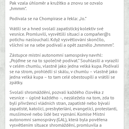
Pak vzala úhloměr a kružítko a znovu se ozvalo
„hmmm“.
Podívala se na Chompirase a řekla: „Jo.“
Vrátili se a hned svolali zapatistický kolektiv své
vesnice. Promluvili, vysvětlili situaci a compañer@s
potichu naslouchali. Když vysvětlování skončilo,
všichni se na sebe podívali a opět zaznělo „hmmmm“.
Zástupce místní autonomní samosprávy navrhl:
„Pojďme se na to společně podívat.“ Souhlasili a vyrazili
v celém chumlu, vlastně jako jedna velká kupa. Podívali
se na strom, prohlédli si skálu, v chumlu – vlastně jako
jedna velká kupa – to tam celé obestoupili a vrátili se
zpátky.
Svolali shromáždění, pozvali každého člověka z
vesnice – úplně každého –, nezáleželo na tom, zda to
byli přívrženci vládních stran, zapatisté nebo bývalí
zapatisté, katolíci, presbyteriáni, evangelíci, protestanti,
muslimové nebo lidé bez vyznání. Komise Místní
autonomní samosprávy (GAL), která byla pověřena
vysvětlením situace shromáždění, promluvila a