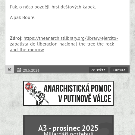
Pak, o něco později, hrst dešťových kapek.
A pak Bouře.
Zdroj:
https://theanarchistlibrary.org/library/ejercito-
zapatista-de-liberacion-nacional-the-tree-the-rock-
and-the-morrow
Ze světa
Kultura
28.5.2026
Comandante Insurgente Marcos, Ejército Zapatista de Liberación
A3 - prosinec 2025
Miliardáři potřebují