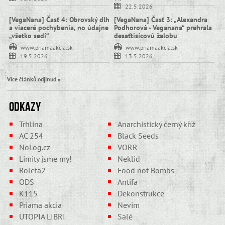
22.5.2026
[VegaNana] Časť 4: Obrovský dlh
[VegaNana] Časť 3: „Alexandra
a viaceré pochybenia, no údajne
Podhorová - Veganana“ prehrala
„všetko sedí“
desaťtisícovú žalobu
www.priamaakcia.sk
www.priamaakcia.sk
19.5.2026
13.5.2026
Více článků odjinud »
Odkazy
Trhlina
Anarchistický černý kříž
AC 254
Black Seeds
NoLog.cz
VORR
Limity jsme my!
Neklid
Roleta2
Food not Bombs
ODS
Antifa
K115
Dekonstrukce
Priama akcia
Nevim
UTOPIA LIBRI
Salé