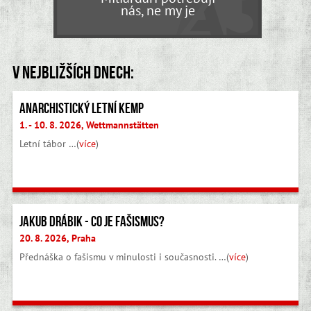
nás, ne my je
V nejbližších dnech:
Anarchistický letní kemp
1. - 10. 8. 2026, Wettmannstätten
Letní tábor …(
více
)
Jakub Drábik - Co je fašismus?
20. 8. 2026, Praha
Přednáška o fašismu v minulosti i současnosti. …(
více
)