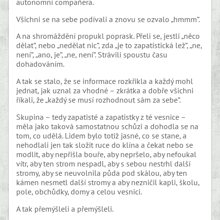
autonomní compañera.
Všichni se na sebe podívali a znovu se ozvalo „hmmm“.
A na shromáždění propukl poprask. Přeli se, jestli „něco
dělat“, nebo „nedělat nic“, zda „je to zapatistická lež“, „ne,
není“, „ano, je“, „ne, není“. Strávili spoustu času
dohadováním.
A tak se stalo, že se informace rozkřikla a každý mohl
jednat, jak uznal za vhodné – zkrátka a dobře všichni
říkali, že „každý se musí rozhodnout sám za sebe“.
Skupina – tedy zapatisté a zapatistky z té vesnice –
měla jako taková samostatnou schůzi a dohodla se na
tom, co udělá. Lidem bylo totiž jasné, co se stane, a
nehodlali jen tak složit ruce do klína a čekat nebo se
modlit, aby nepřišla bouře, aby nepršelo, aby nefoukal
vítr, aby ten strom nespadl, aby s sebou nestrhl další
stromy, aby se neuvolnila půda pod skálou, aby ten
kámen nesmetl další stromy a aby nezničil kapli, školu,
pole, obchůdky, domy a celou vesnici.
A tak přemýšleli a přemýšleli.