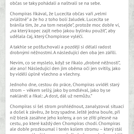
občas se taky pohádali a naštvali se na sebe.
Chompiras říkával, že Lucecita občas vaří „velmi
zvláštně“ a že ho z toho bolí žaludek. Lucecita se
bránila tím, že „na tom nesejde“, protože moc dobře ví,
„na který kopec zajít nebo jakou bylinku použít“, aby
udělala čaj, který Chompirase vyléčí.
A takhle se pošťuchovali a později si dělali radost
drobnými něžnostmi. A následující den oba jen zářili.
Nevím, co se myslelo, když se říkalo „drobné něžnosti“,
ale ano! Následující den jim oběma oči jen svítily, jako
by viděli úplně všechno a všechny.
Jednoho dne, cestou do práce, Chompiras uviděl starý
strom – věkem sešlý, jako by omdléval, jako by se
nakláněl a říkal: „A dost, dál už nemůžu.“
Chompiras si šel strom prohlédnout, zanalyzoval situaci
a došel k závěru, že brzy spadne. Ještě jedna bouře, při
níž blesk zasáhne jeho kořeny, a on se zřítí přesně na
cestu, po které každý den Chompiras chodí. Chompiras
ale dobře prozkoumal i terén kolem stromu – který stál