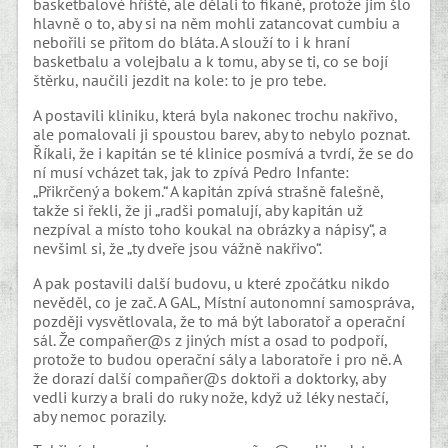
basketbalové hřiště, ale dělali to fikaně, protože jim šlo
hlavně o to, aby si na něm mohli zatancovat cumbiu a
nebořili se přitom do bláta. A slouží to i k hraní
basketbalu a volejbalu a k tomu, aby se ti, co se bojí
štěrku, naučili jezdit na kole: to je pro tebe.
A postavili kliniku, která byla nakonec trochu nakřivo,
ale pomalovali ji spoustou barev, aby to nebylo poznat.
Říkali, že i kapitán se té klinice posmívá a tvrdí, že se do
ní musí vcházet tak, jak to zpívá Pedro Infante:
„Přikrčený a bokem.“ A kapitán zpívá strašně falešně,
takže si řekli, že ji „radši pomalují, aby kapitán už
nezpíval a místo toho koukal na obrázky a nápisy“, a
nevšiml si, že „ty dveře jsou vážně nakřivo“.
A pak postavili další budovu, u které zpočátku nikdo
nevěděl, co je zač. A GAL, Místní autonomní samospráva,
později vysvětlovala, že to má být laboratoř a operační
sál. Že compañer@s z jiných míst a osad to podpoří,
protože to budou operační sály a laboratoře i pro ně. A
že dorazí další compañer@s doktoři a doktorky, aby
vedli kurzy a brali do ruky nože, když už léky nestačí,
aby nemoc porazily.