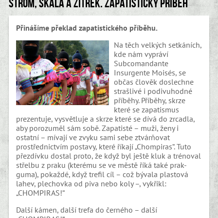
Strom, skála a zítřek. Zapatistický příběh
Přinášíme překlad zapatistického příběhu.
Na těch velkých setkáních,
kde nám vypráví
Subcomandante
Insurgente Moisés, se
občas člověk doslechne
strašlivé i podivuhodné
příběhy. Příběhy, skrze
které se zapatismus
prezentuje, vysvětluje a skrze které se dívá do zrcadla,
aby porozuměl sám sobě. Zapatisté – muži, ženy i
ostatní – mívají ve zvyku sami sebe ztvárňovat
prostřednictvím postavy, které říkají „Chompiras“. Tuto
přezdívku dostal proto, že když byl ještě kluk a trénoval
střelbu z praku (kterému se ve městě říká také prak-
guma), pokaždé, když trefil cíl – což bývala plastová
lahev, plechovka od piva nebo koly –, vykřikl:
„CHOMPIRAS!“
Další kámen, další trefa do černého – další