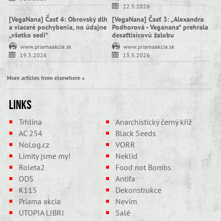
22.5.2026
[VegaNana] Časť 4: Obrovský dlh
[VegaNana] Časť 3: „Alexandra
a viaceré pochybenia, no údajne
Podhorová - Veganana“ prehrala
„všetko sedí“
desaťtisícovú žalobu
www.priamaakcia.sk
www.priamaakcia.sk
19.5.2026
13.5.2026
More articles from elsewhere »
Links
Trhlina
Anarchistický černý kříž
AC 254
Black Seeds
NoLog.cz
VORR
Limity jsme my!
Neklid
Roleta2
Food not Bombs
ODS
Antifa
K115
Dekonstrukce
Priama akcia
Nevim
UTOPIA LIBRI
Salé