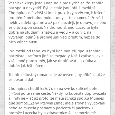
Vesnické klepy jedou naplno a proslýchá se, že „tenhle
pár spolu nevydrží“. Byli a stále jsou příliš rozdílní.
Chompiras má větší sklon k praktickým věcem, k řešení
problémů metodou pokus-omyl – to znamená, že věci
nejdřív udělá špatně a až pak, později, je opravuje, nebo
se o to aspoň snaží. Na druhou stranu Lucecita byla
dobrá na studium, analýzu a vědu – a co víc, na
vytváření plánů a promýšlení věcí předtím, než se do
nich vůbec pustí.
Na rozdíl od toho, co by si lidé mysleli, spolu tenhle
pár zůstal, zatímco jiné se rozpadly. Našli způsob, jak si
vzájemně porozumět, jak se doplňovat – zkrátka a
dobře: jak být párem.
Tenhle milostný románek je už ovšem jiný příběh, takže
se posunu dál.
Chompiras chodil každý den na své kukuřičné pole
(
milpu
) po té samé cestě. Někdy ho Lucecita doprovázela
a jindy ne – ať už proto, že měla schůzi spolku Mujeres
que somos, „Ženy, kterými jsme“, měla zrovna vyučování
nebo se musela postarat o pacienta či pacientku –
protože Lucecita byla zdravotnice. A – samozřejmě –