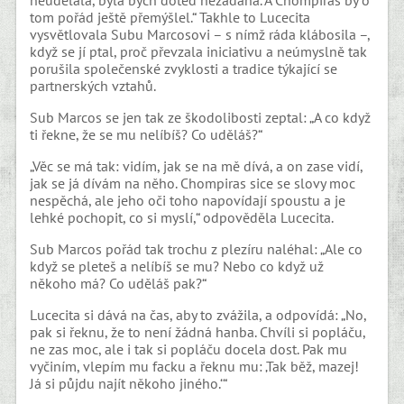
neudělala, byla bych doteď nezadaná. A Chompiras by o
tom pořád ještě přemýšlel.“ Takhle to Lucecita
vysvětlovala Subu Marcosovi – s nímž ráda klábosila –,
když se jí ptal, proč převzala iniciativu a neúmyslně tak
porušila společenské zvyklosti a tradice týkající se
partnerských vztahů.
Sub Marcos se jen tak ze škodolibosti zeptal: „A co když
ti řekne, že se mu nelíbíš? Co uděláš?“
„Věc se má tak: vidím, jak se na mě dívá, a on zase vidí,
jak se já dívám na něho. Chompiras sice se slovy moc
nespěchá, ale jeho oči toho napovídají spoustu a je
lehké pochopit, co si myslí,“ odpověděla Lucecita.
Sub Marcos pořád tak trochu z plezíru naléhal: „Ale co
když se pleteš a nelíbíš se mu? Nebo co když už
někoho má? Co uděláš pak?“
Lucecita si dává na čas, aby to zvážila, a odpovídá: „No,
pak si řeknu, že to není žádná hanba. Chvíli si popláču,
ne zas moc, ale i tak si popláču docela dost. Pak mu
vyčiním, vlepím mu facku a řeknu mu: ‚Tak běž, mazej!
Já si půjdu najít někoho jiného.‘“