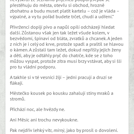
přestěhuju do města, otevřu si obchod, hrozně
zbohatnu a budu muset platit kartelu – což je vláda –
výpalné, a vy tu pořád budete trčet, chudí a udření.“
Přívrženci dopijí pivo a napůl opilí odcházejí hledat
další. Zůstanou však jen tak ležet všude kolem, v
bezvědomí, špinaví od bláta, zvratků a chcanek. A jeden
z nich je i celý od krve, protože spadl a praštil se hlavou
o kámen. A zůstali tam ležet, dokud nepřišly jejich ženy
a děti, aby je odtáhly pryč do chatrče, kde se z toho
můžou vyspat, protože zítra musí brzy vstávat, aby si šli
pro tu vládní podporu.
A takhle si v té vesnici žijí – jedni pracují a druzí se
flákají.
Městečko kousek po kousku zahalují stíny mraků a
stromů.
Přichází noc, ale hvězdy ne.
Ani Měsíc ani trochu nevykoukne.
Pak nejdřív lehký vítr,
mírný
, jako by prosil o dovolení.