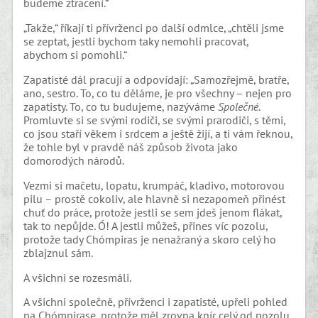
budeme ztracení.“
„Takže,“ říkají ti přívrženci po další odmlce, „chtěli jsme
se zeptat, jestli bychom taky nemohli pracovat,
abychom si pomohli.“
Zapatisté dál pracují a odpovídají: „Samozřejmě, bratře,
ano, sestro. To, co tu děláme, je pro všechny – nejen pro
zapatisty. To, co tu budujeme, nazýváme
Společné
.
Promluvte si se svými rodiči, se svými prarodiči, s těmi,
co jsou staří věkem i srdcem a ještě žijí, a ti vám řeknou,
že tohle byl v pravdě náš způsob života jako
domorodých národů.
Vezmi si mačetu, lopatu, krumpáč, kladivo, motorovou
pilu – prostě cokoliv, ale hlavně si nezapomeň přinést
chuť do práce, protože jestli se sem jdeš jenom flákat,
tak to nepůjde. Ó! A jestli můžeš, přines víc pozolu,
protože tady Chómpiras je nenažraný a skoro celý ho
zblajznul sám.
A všichni se rozesmáli.
A všichni společně, přívrženci i zapatisté, upřeli pohled
na Chómpirase, protože měl zrovna knír celý od pozolu,