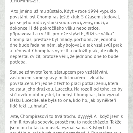
„CHOMPIRAS!“.
A to jméno už mu zůstalo. Když v roce 1994 vypuklo
povstání, byl Chompiras ještě kluk. S úžasem sledoval,
jak se jeho rodiče, starší sourozenci, ženy, muži, a
dokonce i lidé pokročilého věku nebo srdce,
připravovali a cvičili, protože slyšeli: „Blíží se válka.“
Chompiras, přestože byl mladý, pochopil, že jednoho
dne bude řada na něm, aby bojoval, a tak vzal svůj prak
a trénoval. Chompiras vyrostl a odložil prak, ale nikdy
nepřestal cvičit, protože věřil, že jednoho dne to bude
potřeba.
Stal se zdravotníkem, zástupcem pro vzdělávání,
zástupcem samosprávy, milicionářem – zkrátka
povstalcem. Při jedné z těchto prací potkal ženu, která
se stala jeho družkou, Lucecitu. Na rozdíl od toho, co by
si člověk mohl myslet, to nebyl Chompiras, kdo vyznal
lásku Lucecitě, ale byla to ona, kdo ho, jak by někteří
lidé řekli, „uhnala“.
„Víte, Chompirasovi to trvá trochu dýýýýýl. A i když jsem s
ním flirtovala sebevíc, prostě mu to nedocházelo. Takže
jsem mu tu lásku musela vyznat sama. Kdybych to