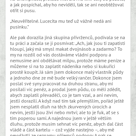
a jak pospíchal, aby ho neviděli, tak se ani neobtěžoval
otřít si pusu.
„Neuvěřitelné. Lucecita mu teď už vážně nedá ani
pusinku.“
Ale pak dorazila jiná skupina přívrženců, podívala se na
tu práci a začala se jí posmívat: „Ach, jak jsou ti zapatisti
hloupí, jaký má smysl makat dvojnásob a zadarmo? To
my na rozdíl od vás dostáváme vládní podporu a
nemusíme ani obdělávat milpu, protože máme peníze a
můžeme si na to zaplatit nádeníka nebo si kukuřici
prostě koupit. Já sám jsem dokonce malý vlastník půdy
a jednoho dne ze mě bude velký rančer. Dokonce jsem
poslal své syny pracovat na druhou stranu, aby mi
posílali víc peněz, a prodal jsem půdu, co měli zdědit,
abych zaplatil převaděči, co je tam vzal, a ani nevím,
jestli dorazili. A když nad tím tak přemýšlím, pořád ještě
jsem nesplatil dluh na těch zkurvených úrocích a
nevím, jestli jsou živí nebo mrtví; ale to je fuk, ať se s
tím poperou sami. A najednou jsem v ještě větším
dluhu, protože musím sehnat víc peněz, abych dal část
vládě a část kartelu – což vyjde nastejno –, aby mě
nevyškrtli ze seznamu příjemců podpory. A pak se