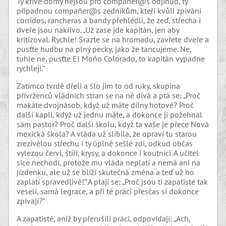
Ty křivé domy nejsou pro compañer@s odjinud, ty
připadnou compañer@s zedníkům, kteří kvůli zpívání
corridos, rancheras a bandy přehlédli, že zeď, střecha i
dveře jsou nakřivo. „Už zase jde kapitán, jen aby
kritizoval. Rychle! Srazte se na hromadu, zavřete dveře a
pusťte hudbu na plný pecky, jako že tancujeme. Ne,
tuhle ne, pusťte El Moño Colorado, to kapitán vypadne
rychleji.“
Zatímco tvrdě dřeli a šlo jim to od ruky, skupina
přívrženců vládních stran se na ně dívá a ptá se: „Proč
makáte dvojnásob, když už máte dílny hotové? Proč
další kapli, když už jednu máte, a dokonce ji požehnal
sám pastor? Proč další školu, když ta vaše je přece Nová
mexická škola? A vláda už slíbila, že opraví tu starou
zrezivělou střechu i ty úplně sešlé zdi, odkud občas
vylezou červi, štíři, krysy, a dokonce i koutníci. A učitel
sice nechodí, protože mu vláda neplatí a nemá ani na
jízdenku, ale už se blíží skutečná změna a teď už ho
zaplatí spravedlivě!“ A ptají se: „Proč jsou ti zapatisté tak
veselí, samá legrace, a při té práci přesčas si dokonce
zpívají?“
A zapatisté, aniž by přerušili práci, odpovídají: „Ach,