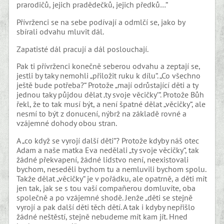
prarodičů, jejich pradědečků, jejich předků…“
Přívrženci se na sebe podívají a odmlčí se, jako by
sbírali odvahu mluvit dál.
Zapatisté dál pracují a dál poslouchají.
Pak ti přívrženci konečně seberou odvahu a zeptají se,
jestli by taky nemohli „přiložit ruku k dílu“. „Co všechno
ještě bude potřeba?“ Protože „mají odrůstající děti a ty
jednou taky půjdou dělat ‚ty svoje věcičky‘“. Protože Bůh
řekl, že to tak musí být, a není špatné dělat „věcičky“, ale
nesmí to být z donucení, nýbrž na základě rovné a
vzájemné dohody obou stran.
A „co když se vyrojí další děti“? Protože kdyby náš otec
Adam a naše matka Eva nedělali „ty svoje věcičky“, tak
žádné překvapení, žádné lidstvo není, neexistovali
bychom, neseděli bychom tu a nemluvili bychom spolu.
Takže dělat „věcičky“ je v pořádku, ale opatrně, a děti mít
jen tak, jak se s tou vaší compañerou domluvíte, oba
společně a po vzájemné shodě. Jenže „děti se stejně
vyrojí a pak další děti těch dětí. A tak i kdyby nepřišlo
žádné neštěstí, stejně nebudeme mít kam jít. Hned