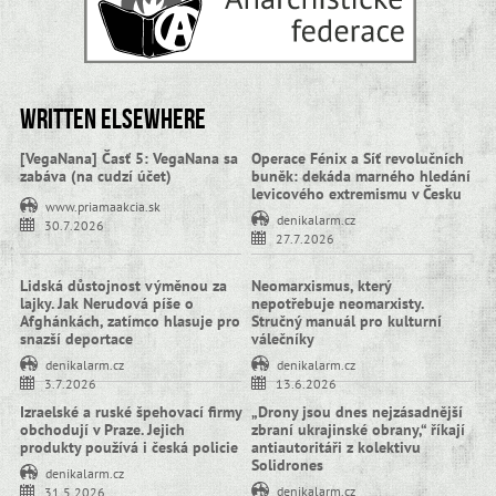
Written elsewhere
[VegaNana] Časť 5: VegaNana sa
Operace Fénix a Síť revolučních
zabáva (na cudzí účet)
buněk: dekáda marného hledání
levicového extremismu v Česku
www.priamaakcia.sk
denikalarm.cz
30.7.2026
27.7.2026
Lidská důstojnost výměnou za
Neomarxismus, který
lajky. Jak Nerudová píše o
nepotřebuje neomarxisty.
Afghánkách, zatímco hlasuje pro
Stručný manuál pro kulturní
snazší deportace
válečníky
denikalarm.cz
denikalarm.cz
3.7.2026
13.6.2026
Izraelské a ruské špehovací firmy
„Drony jsou dnes nejzásadnější
obchodují v Praze. Jejich
zbraní ukrajinské obrany,“ říkají
produkty používá i česká policie
antiautoritáři z kolektivu
Solidrones
denikalarm.cz
denikalarm.cz
31.5.2026