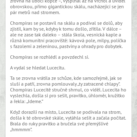
zrovna na úbočí kopce –, vyšplhal až na vrchol a uviděl
obrovskou, přímo gigantickou skálu, nacházející se jen
pár metrů nad stromem.
Chompiras se postavil na skálu a podíval se dolů, aby
zjistil, kam by se, kdyby k tomu došlo, zřítila. V dálce –
ale ne zase tak daleko – stála škola, vesnická kaple a
různá komunitní pracoviště: kávová pole, milpy, políčka
s fazolemi a zeleninou, pastviny a ohrady pro dobytek.
Chompiras se rozhlédl a povzdechl si.
A vydal se hledat Lucecitu.
Ta se zrovna vrátila ze schůze, kde samozřejmě, jak se
sluší a patří, zrovna pomlouvaly „ty zatracené chlapy“.
Chompiras Lucecitě stručně shrnul, co viděl. Lucecita ho
vyslechla, došla si pro sešit, pravítko, úhloměr, kružítko
a řekla: „Jdeme.“
Když dorazili na místo, Lucecita se podívala na strom,
došla k té obrovské skále, vytáhla sešit a začala počítat.
Brala do ruky pravítko a bručela své přemýšlivé
„hmmmm“.