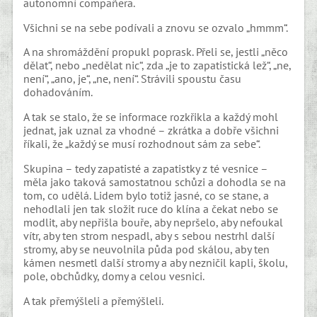
autonomní compañera.
Všichni se na sebe podívali a znovu se ozvalo „hmmm“.
A na shromáždění propukl poprask. Přeli se, jestli „něco
dělat“, nebo „nedělat nic“, zda „je to zapatistická lež“, „ne,
není“, „ano, je“, „ne, není“. Strávili spoustu času
dohadováním.
A tak se stalo, že se informace rozkřikla a každý mohl
jednat, jak uznal za vhodné – zkrátka a dobře všichni
říkali, že „každý se musí rozhodnout sám za sebe“.
Skupina – tedy zapatisté a zapatistky z té vesnice –
měla jako taková samostatnou schůzi a dohodla se na
tom, co udělá. Lidem bylo totiž jasné, co se stane, a
nehodlali jen tak složit ruce do klína a čekat nebo se
modlit, aby nepřišla bouře, aby nepršelo, aby nefoukal
vítr, aby ten strom nespadl, aby s sebou nestrhl další
stromy, aby se neuvolnila půda pod skálou, aby ten
kámen nesmetl další stromy a aby nezničil kapli, školu,
pole, obchůdky, domy a celou vesnici.
A tak přemýšleli a přemýšleli.