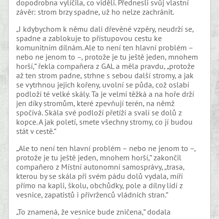
dopodrobna vylíčila, co viděli. Přednesli svůj vlastní
závěr: strom brzy spadne, už ho nelze zachránit.
„I kdybychom k němu dali dřevěné vzpěry, neudrží se,
spadne a zablokuje to přístupovou cestu ke
komunitním dílnám. Ale to není ten hlavní problém –
nebo ne jenom to –, protože je tu ještě jeden, mnohem
horší,“ řekla compañera z GAL a měla pravdu, „protože
až ten strom padne, strhne s sebou další stromy, a jak
se vytrhnou jejich kořeny, uvolní se půda, což oslabí
podloží té velké skály. Ta je velmi těžká a na hoře drží
jen díky stromům, které zpevňují terén, na němž
spočívá. Skála své podloží přetíží a svalí se dolů z
kopce. A jak poletí, smete všechny stromy, co jí budou
stát v cestě.“
„Ale to není ten hlavní problém – nebo ne jenom to –,
protože je tu ještě jeden, mnohem horší,“ zakončil
compañero z Místní autonomní samosprávy, „trasa,
kterou by se skála při svém pádu dolů vydala, míří
přímo na kapli, školu, obchůdky, pole a dílny lidí z
vesnice, zapatistů i přívrženců vládních stran.“
„To znamená, že vesnice bude zničena,“ dodala