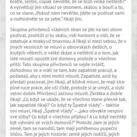
bratře, sestro, copak nevidíte, že se blíží velké neštěstí?“
A vysvětlují jim situaci se stromem, skálou a bouří a to,
co se stane. „Pokud nám nevěříte, jděte se podívat sami
a rozhodněte se za sebe,“ říkají jim.
Skupina přívrženců vládních stran se jde na ten strom
podívat, prohlíží si tu skálu, vidí horizont a vidí, že se
zatahuje a mraky už tmavnou. A říkají si mezi sebou, že v
jiných vesnicích se mluví o obrovských deštích, o
krutých větrech, o velké zkáze a neštěstí a o tom, jak
lidé museli opustit své domovy, protože o všechno
přišli. Tato skupina přívrženců se sejde zvlášť,
dohodnou se a vrátí se tam, kde zapatisté pracují, a
požádají, aby s nimi mohli mluvit. Zapatisté, aniž by
přestali pracovat, jim říkají, ať klidně mluví, že mají sice
plné ruce práce, ale uši čisté, protože si je umyli, a slyší
velmi dobře. Přívrženci začnou mluvit. Zkrátka a dobře
říkají: „Co když se ukáže, že se všechno stane přesně tak,
jak zapatisté říkají? Co když ty Špatné vlády“ – takhle
oni mluví, říkají „Špatné vlády“ – „jako obvykle nesplní
své sliby? Co když o všechno přijdou? A co když nechtějí
být vyhnáni ze svých domovů?“ Protože „tam je jejich
země, tam se narodili, tam mají pohřbenou pupeční
šňůru. Tam je jejich historie: země jejich rodičů, jejich