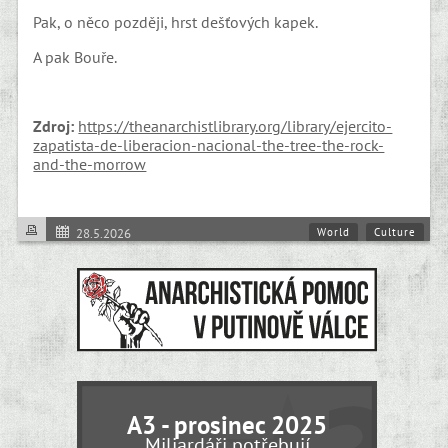
Pak, o něco později, hrst dešťových kapek.
A pak Bouře.
Zdroj:
https://theanarchistlibrary.org/library/ejercito-
zapatista-de-liberacion-nacional-the-tree-the-rock-
and-the-morrow
World
Culture
28.5.2026
Comandante Insurgente Marcos, Ejército Zapatista de Liberación
A3 - prosinec 2025
Miliardáři potřebují