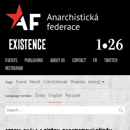
Events
Publishing
About us
Contact
FB
Twitter
Instagram
Event
World
Czech/slovak
Protests
(more)
Tags:
Česky
English
Русский
Language version: