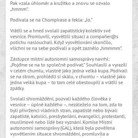
Pak vzala úhloměr a kružítko a znovu se ozvalo
„hmmm“.
Podívala se na Chompirase a řekla: „Jo.“
Vrátili se a hned svolali zapatistický kolektiv své
vesnice. Promluvili, vysvětlili situaci a compañer@s
potichu naslouchali. Když vysvětlování skončilo,
všichni se na sebe podívali a opět zaznělo „hmmmm“.
Zástupce místní autonomní samosprávy navrhl:
„Pojďme se na to společně podívat.“ Souhlasili a vyrazili
v celém chumlu, vlastně jako jedna velká kupa. Podívali
se na strom, prohlédli si skálu, v chumlu – vlastně jako
jedna velká kupa – to tam celé obestoupili a vrátili se
zpátky.
Svolali shromáždění, pozvali každého člověka z
vesnice – úplně každého –, nezáleželo na tom, zda to
byli přívrženci vládních stran, zapatisté nebo bývalí
zapatisté, katolíci, presbyteriáni, evangelíci, protestanti,
muslimové nebo lidé bez vyznání. Komise Místní
autonomní samosprávy (GAL), která byla pověřena
vysvětlením situace shromáždění, promluvila a