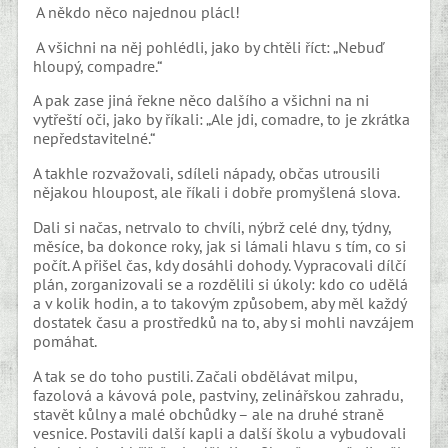
A někdo něco najednou plácl!
A všichni na něj pohlédli, jako by chtěli říct: „Nebuď
hloupý, compadre.“
A pak zase jiná řekne něco dalšího a všichni na ni
vytřeští oči, jako by říkali: „Ale jdi, comadre, to je zkrátka
nepředstavitelné.“
A takhle rozvažovali, sdíleli nápady, občas utrousili
nějakou hloupost, ale říkali i dobře promyšlená slova.
Dali si načas, netrvalo to chvíli, nýbrž celé dny, týdny,
měsíce, ba dokonce roky, jak si lámali hlavu s tím, co si
počít. A přišel čas, kdy dosáhli dohody. Vypracovali dílčí
plán, zorganizovali se a rozdělili si úkoly: kdo co udělá
a v kolik hodin, a to takovým způsobem, aby měl každý
dostatek času a prostředků na to, aby si mohli navzájem
pomáhat.
A tak se do toho pustili. Začali obdělávat milpu,
fazolová a kávová pole, pastviny, zelinářskou zahradu,
stavět kůlny a malé obchůdky – ale na druhé straně
vesnice. Postavili další kapli a další školu a vybudovali