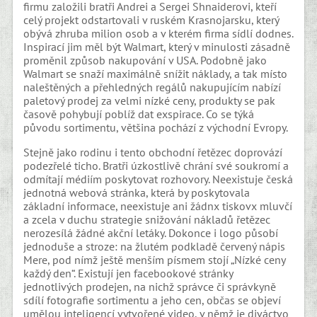
firmu založili bratři Andrei a Sergei Shnaiderovi, kteří
celý projekt odstartovali v ruském Krasnojarsku, který
obývá zhruba milion osob a v kterém firma sídlí dodnes.
Inspirací jim měl být Walmart, který v minulosti zásadně
proměnil způsob nakupování v USA. Podobně jako
Walmart se snaží maximálně snížit náklady, a tak místo
naleštěných a přehledných regálů nakupujícím nabízí
paletový prodej za velmi nízké ceny, produkty se pak
časově pohybují poblíž dat exspirace. Co se týká
původu sortimentu, většina pochází z východní Evropy.
Stejně jako rodinu i tento obchodní řetězec doprovází
podezřelé ticho. Bratři úzkostlivě chrání své soukromí a
odmítají médiím poskytovat rozhovory. Neexistuje česká
jednotná webová stránka, která by poskytovala
základní informace, neexistuje ani žádnx tiskovx mluvčí
a zcela v duchu strategie snižování nákladů řetězec
nerozesílá žádné akční letáky. Dokonce i logo působí
jednoduše a stroze: na žlutém podkladě červený nápis
Mere, pod nímž ještě menším písmem stojí „Nízké ceny
každý den“. Existují jen facebookové stránky
jednotlivých prodejen, na nichž správce či správkyně
sdílí fotografie sortimentu a jeho cen, občas se objeví
umělou inteligencí vytvořené video, v němž je diváctvo