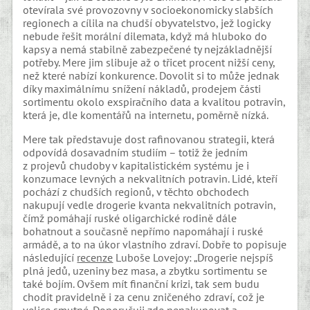
otevírala své provozovny v socioekonomicky slabších
regionech a cílila na chudší obyvatelstvo, jež logicky
nebude řešit morální dilemata, když má hluboko do
kapsy a nemá stabilně zabezpečené ty nejzákladnější
potřeby. Mere jim slibuje až o třicet procent nižší ceny,
než které nabízí konkurence. Dovolit si to může jednak
díky maximálnímu snížení nákladů, prodejem části
sortimentu okolo exspiračního data a kvalitou potravin,
která je, dle komentářů na internetu, poměrně nízká.
Mere tak představuje dost rafinovanou strategii, která
odpovídá dosavadním studiím – totiž že jedním
z projevů chudoby v kapitalistickém systému je i
konzumace levných a nekvalitních potravin. Lidé, kteří
pochází z chudších regionů, v těchto obchodech
nakupují vedle drogerie kvanta nekvalitních potravin,
čímž pomáhají ruské oligarchické rodině dále
bohatnout a současně nepřímo napomáhají i ruské
armádě, a to na úkor vlastního zdraví. Dobře to popisuje
následující
recenze
Luboše Lovejoy: „Drogerie nejspíš
plná jedů, uzeniny bez masa, a zbytku sortimentu se
také bojím. Ovšem mít finanční krizi, tak sem budu
chodit pravidelně i za cenu zničeného zdraví, což je
velice smutné. Doporučuji zde nenakupovat a