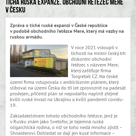
Tichá ruská expanze. Obchodní řetězec Mere
v Česku
Zpráva o tiché ruské expanzi v České republice
v podobě obchodního řetězce Mere, který má vazby na
ruskou armádu.
V roce 2021 vstoupil v
tichosti na místní český trh
diskontní obchodní
řetězec s názvem Mere,
který zaštiťuje firma
Torgretail CZ. Na české
území firma vstupovala s ambiciózním plánem, který
sliboval na území Česka do tří let zprovoznit na padesát
prodejen, přičemž plán se nepodařilo naplnit zřejmě
kvůli ruské invazi na Ukrajinu a kvůli pandemii covidu-
19.
Zakladatelstvem tohoto obchodního řetězce, jenž je
v Rusku znám jako Svetofor, je tajemná ruská
oligarchická rodina, o níž se toho nedá mnoho zjistit –
Shnaiderovi. Dohledat se dají jen kusé informace –