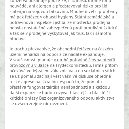
konzerva obsahuje pouze 79,1 % masa. Kromě toho
neuváděl ani alergen a představoval riziko pro lidi
s alergií na sójovou bílkovinu. Mnohem větší problémy
má pak řetězec v oblasti hygieny. Státní zemědělská a
potravinová inspekce zjistila, že mostecká prodejna
nebyla dostatečně zabezpečená proti pronikání škůdců
,
a tak se v prodejně vyskytoval jak trus, tak i samotní
hlodavci.
Je trochu překvapivé, že obchodní řetězec na českém
území nenaráží na odpor a že nadále expanduje.
V současnosti plánuje
v druhé polovině června otevřít
provozovnu v Bašce
na Frýdeckomístecku. Firma přitom
očekává velký zájem zákaznictva a na sociálních sítích
se už pomalu začínají vést vášnivé diskuse ohledně
ruské agrese na Ukrajinu. Vypadá to, že pomalu
přestává fungovat taktika nenápadnosti a s každou
další expanzí se budou ozývat hlasitější a hlasitější
kritické ohlasy. Bez organizovaného odporu aktivistva
se ovšem zřejmě nic nezmění.