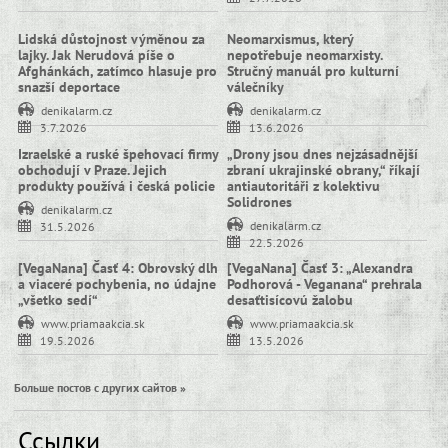
Lidská důstojnost výměnou za
Neomarxismus, který
lajky. Jak Nerudová píše o
nepotřebuje neomarxisty.
Afghánkách, zatímco hlasuje pro
Stručný manuál pro kulturní
snazší deportace
válečníky
denikalarm.cz
denikalarm.cz
3.7.2026
13.6.2026
Izraelské a ruské špehovací firmy
„Drony jsou dnes nejzásadnější
obchodují v Praze. Jejich
zbraní ukrajinské obrany,“ říkají
produkty používá i česká policie
antiautoritáři z kolektivu
Solidrones
denikalarm.cz
denikalarm.cz
31.5.2026
22.5.2026
[VegaNana] Časť 4: Obrovský dlh
[VegaNana] Časť 3: „Alexandra
a viaceré pochybenia, no údajne
Podhorová - Veganana“ prehrala
„všetko sedí“
desaťtisícovú žalobu
www.priamaakcia.sk
www.priamaakcia.sk
19.5.2026
13.5.2026
Больше постов с других сайтов »
Ссылки