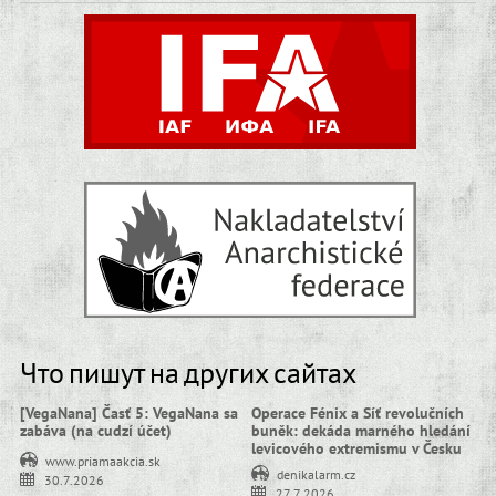
Что пишут на других сайтах
[VegaNana] Časť 5: VegaNana sa
Operace Fénix a Síť revolučních
zabáva (na cudzí účet)
buněk: dekáda marného hledání
levicového extremismu v Česku
www.priamaakcia.sk
denikalarm.cz
30.7.2026
27.7.2026