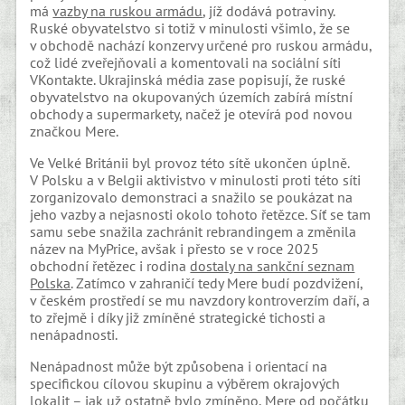
má
vazby na ruskou armádu
, jíž dodává potraviny.
Ruské obyvatelstvo si totiž v minulosti všimlo, že se
v obchodě nachází konzervy určené pro ruskou armádu,
což lidé zveřejňovali a komentovali na sociální síti
VKontakte. Ukrajinská média zase popisují, že ruské
obyvatelstvo na okupovaných územích zabírá místní
obchody a supermarkety, načež je otevírá pod novou
značkou Mere.
Ve Velké Británii byl provoz této sítě ukončen úplně.
V Polsku a v Belgii aktivistvo v minulosti proti této síti
zorganizovalo demonstraci a snažilo se poukázat na
jeho vazby a nejasnosti okolo tohoto řetězce. Síť se tam
samu sebe snažila zachránit rebrandingem a změnila
název na MyPrice, avšak i přesto se v roce 2025
obchodní řetězec i rodina
dostaly na sankční seznam
Polska
. Zatímco v zahraničí tedy Mere budí pozdvižení,
v českém prostředí se mu navzdory kontroverzím daří, a
to zřejmě i díky již zmíněné strategické tichosti a
nenápadnosti.
Nenápadnost může být způsobena i orientací na
specifickou cílovou skupinu a výběrem okrajových
lokalit – jak už ostatně bylo zmíněno, Mere od počátku