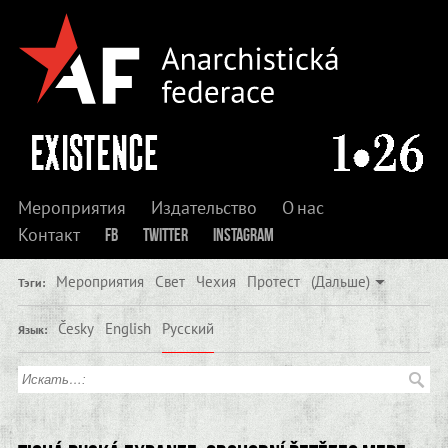
Мероприятия
Издательство
О нас
Контакт
FB
Twitter
Instagram
Мероприятия
Свет
Чехия
Протест
(Дальше)
Тэги:
Česky
English
Русский
Язык: