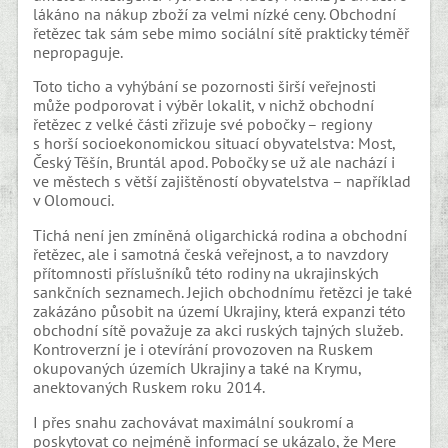
lákáno na nákup zboží za velmi nízké ceny. Obchodní
řetězec tak sám sebe mimo sociální sítě prakticky téměř
nepropaguje.
Toto ticho a vyhýbání se pozornosti širší veřejnosti
může podporovat i výběr lokalit, v nichž obchodní
řetězec z velké části zřizuje své pobočky – regiony
s horší socioekonomickou situací obyvatelstva: Most,
Český Těšín, Bruntál apod. Pobočky se už ale nachází i
ve městech s větší zajištěností obyvatelstva – například
v Olomouci.
Tichá není jen zmíněná oligarchická rodina a obchodní
řetězec, ale i samotná česká veřejnost, a to navzdory
přítomnosti příslušníků této rodiny na ukrajinských
sankčních seznamech. Jejich obchodnímu řetězci je také
zakázáno působit na území Ukrajiny, která expanzi této
obchodní sítě považuje za akci ruských tajných služeb.
Kontroverzní je i otevírání provozoven na Ruskem
okupovaných územích Ukrajiny a také na Krymu,
anektovaných Ruskem roku 2014.
I přes snahu zachovávat maximální soukromí a
poskytovat co nejméně informací se ukázalo, že Mere