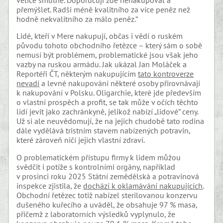
přemýšlet. Radši méně kvalitního za více peněz než
hodně nekvalitního za málo peněz.“
Lidé, kteří v Mere nakupují, občas i vědí o ruském
původu tohoto obchodního řetězce – který sám o sobě
nemusí být problémem, problematické jsou však jeho
vazby na ruskou armádu. Jak ukázal Jan Moláček a
Reportéři ČT, některým nakupujícím
tato kontroverze
nevadí
a levné nakupování některé osoby přirovnávají
k nakupování v Polsku. Oligarchie, které jde především
o vlastní prospěch a profit, se tak může v očích těchto
lidí jevit jako zachránkyně, jelikož nabízí „lidové“ ceny.
Už si ale neuvědomují, že na jejich chudobě tato rodina
dále vydělává tristním stavem nabízených potravin,
které zároveň ničí jejich vlastní zdraví.
O problematickém přístupu firmy k lidem můžou
svědčit i potíže s kontrolními orgány, například
v prosinci roku 2025 Státní zemědělská a potravinová
inspekce zjistila, že
dochází k oklamávání nakupujících
.
Obchodní řetězec totiž nabízel sterilovanou konzervu
dušeného kuřecího a uváděl, že obsahuje 97 % masa,
přičemž z laboratorních výsledků vyplynulo, že