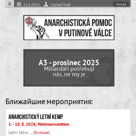
Чехия
21.6.2026
Lejnad Hnát
A3 - prosinec 2025
Miliardáři potřebují
nás, ne my je
Ближайшие мероприятия:
Anarchistický letní kemp
1. - 10. 8. 2026, Wettmannstätten
Letní tábor …(
Больше
)