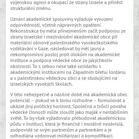
vojenskou agresi a okupaci ze strany Izraele a přinést
strukturální změnu.
Uznání akademické spoluviny vyžaduje vyvození
odpovědnosti, včetně nápravných opatření.
Rekonstrukce by měla přinejmenším začít podporou ze
strany izraelské i mezinárodní akademické obce při
materiální obnově palestinského vysokoškolského
vzdělávání v Gaze, následovat by měl jasný a
nekompromisní postoj proti útokům na akademické
instituce a podpora vědecké obce za jakýchkoliv
okolností. To s sebou nese také solidaritu s
akademickými institucemi na Západním břehu Jordánu
a s palestinskou vědeckou obcí a se studujícími na
izraelských vysokých školách.
V této nebezpečné a násilné době má akademická obec
potenciál – pokud se k tomu rozhodne – formulovat a
ukázat jiný politický horizont. Společná a tvůrčí povaha
vědecké činnosti může sloužit jako maják v nestabilním
světě. To by však vyžadovalo přebudovat akademickou
půdu v instituci, která je finančně i morálně nezávislá,
zodpovídá se svým partnerům a partnerkám a je
odhodlána vzdorovat militarizaci a komodifikaci.