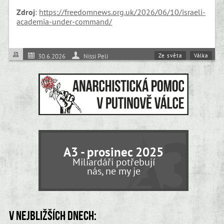
Zdroj
:
https://freedomnews.org.uk/2026/06/10/israeli-
academia-under-command/
Ze světa
Válka
30.6.2026
Nissi Peli
A3 - prosinec 2025
Miliardáři potřebují
nás, ne my je
V nejbližších dnech: