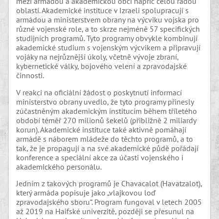
mezi armádou a akademickou obcí napříč celou řadou
oblastí. Akademické instituce v Izraeli spolupracují s
armádou a ministerstvem obrany na výcviku vojska pro
různé vojenské role, a to skrze nejméně 57 specifických
studijních programů. Tyto programy obvykle kombinují
akademické studium s vojenským výcvikem a připravují
vojáky na nejrůznější úkoly, včetně vývoje zbraní,
kybernetické války, bojového velení a zpravodajské
činnosti.
V reakci na oficiální žádost o poskytnutí informací
ministerstvo obrany uvedlo, že tyto programy přinesly
zúčastněným akademickým institucím během tříletého
období téměř 270 milionů šekelů (přibližně 2 miliardy
korun). Akademické instituce také aktivně pomáhají
armádě s náborem mládeže do těchto programů, a to
tak, že je propagují a na své akademické půdě pořádají
konference a speciální akce za účasti vojenského i
akademického personálu.
Jedním z takových programů je Chavacalot (Havatzalot),
který armáda popisuje jako „vlajkovou loď
zpravodajského sboru“. Program fungoval v letech 2005
až 2019 na Haifské univerzitě, později se přesunul na