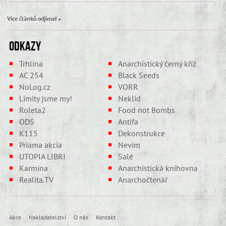
Více článků odjinud »
Odkazy
Trhlina
Anarchistický černý kříž
AC 254
Black Seeds
NoLog.cz
VORR
Limity jsme my!
Neklid
Roleta2
Food not Bombs
ODS
Antifa
K115
Dekonstrukce
Priama akcia
Nevim
UTOPIA LIBRI
Salé
Karmína
Anarchistická knihovna
Realita.TV
Anarchočtenář
Akce
Nakladatelství
O nás
Kontakt