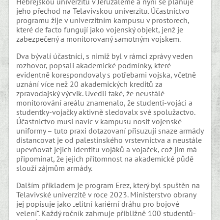
Hebrejskou univerzitu v Jeruzalémě a nyní se plánuje
jeho přechod na Telavivskou univerzitu. Účastnictvo
programu žije v univerzitním kampusu v prostorech,
které de facto fungují jako vojenský objekt, jenž je
zabezpečený a monitorovaný samotným vojskem.
Dva bývalí účastníci, s nimiž byl v rámci zprávy veden
rozhovor, popsali akademické podmínky, které
evidentně korespondovaly s potřebami vojska, včetně
uznání více než 20 akademických kreditů za
zpravodajský výcvik. Uvedli také, že neustálé
monitorování areálu znamenalo, že studenti-vojáci a
studentky-vojačky aktivně sledovalx své spolužactvo.
Účastnictvo musí navíc v kampusu nosit vojenské
uniformy – tuto praxi dotazovaní přisuzují snaze armády
distancovat je od palestinského vrstevnictva a neustále
upevňovat jejich identitu vojáků a vojaček, což jim má
připomínat, že jejich přítomnost na akademické půdě
slouží zájmům armády.
Dalším příkladem je program Erez, který byl spuštěn na
Telavivské univerzitě v roce 2023. Ministerstvo obrany
jej popisuje jako „elitní kariérní dráhu pro bojové
velení“. Každý ročník zahrnuje přibližně 100 studentů-