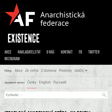
Akce
Nakladatelství
O nás
Kontakt
FB
Twitter
Instagram
Akce
Ze světa
Z domova
Protesty
(další)
Filtry:
Česky
English
Русский
Jazykové verze: