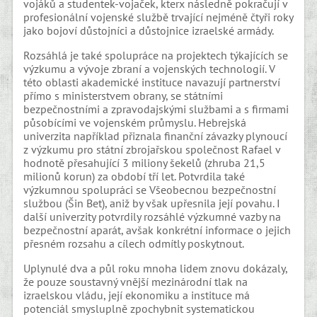
vojáků a studentek-vojaček, kterx následně pokračují v
profesionální vojenské službě trvající nejméně čtyři roky
jako bojoví důstojníci a důstojnice izraelské armády.
Rozsáhlá je také spolupráce na projektech týkajících se
výzkumu a vývoje zbraní a vojenských technologií. V
této oblasti akademické instituce navazují partnerství
přímo s ministerstvem obrany, se státními
bezpečnostními a zpravodajskými službami a s firmami
působícími ve vojenském průmyslu. Hebrejská
univerzita například přiznala finanční závazky plynoucí
z výzkumu pro státní zbrojařskou společnost Rafael v
hodnotě přesahující 3 miliony šekelů (zhruba 21,5
milionů korun) za období tří let. Potvrdila také
výzkumnou spolupráci se Všeobecnou bezpečnostní
službou (Šin Bet), aniž by však upřesnila její povahu. I
další univerzity potvrdily rozsáhlé výzkumné vazby na
bezpečnostní aparát, avšak konkrétní informace o jejich
přesném rozsahu a cílech odmítly poskytnout.
Uplynulé dva a půl roku mnoha lidem znovu dokázaly,
že pouze soustavný vnější mezinárodní tlak na
izraelskou vládu, její ekonomiku a instituce má
potenciál smysluplně zpochybnit systematickou