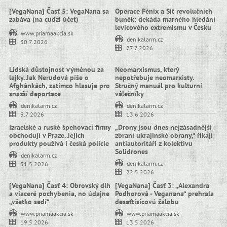
[VegaNana] Časť 5: VegaNana sa
Operace Fénix a Síť revolučních
zabáva (na cudzí účet)
buněk: dekáda marného hledání
levicového extremismu v Česku
www.priamaakcia.sk
denikalarm.cz
30.7.2026
27.7.2026
Lidská důstojnost výměnou za
Neomarxismus, který
lajky. Jak Nerudová píše o
nepotřebuje neomarxisty.
Afghánkách, zatímco hlasuje pro
Stručný manuál pro kulturní
snazší deportace
válečníky
denikalarm.cz
denikalarm.cz
3.7.2026
13.6.2026
Izraelské a ruské špehovací firmy
„Drony jsou dnes nejzásadnější
obchodují v Praze. Jejich
zbraní ukrajinské obrany,“ říkají
produkty používá i česká policie
antiautoritáři z kolektivu
Solidrones
denikalarm.cz
denikalarm.cz
31.5.2026
22.5.2026
[VegaNana] Časť 4: Obrovský dlh
[VegaNana] Časť 3: „Alexandra
a viaceré pochybenia, no údajne
Podhorová - Veganana“ prehrala
„všetko sedí“
desaťtisícovú žalobu
www.priamaakcia.sk
www.priamaakcia.sk
19.5.2026
13.5.2026