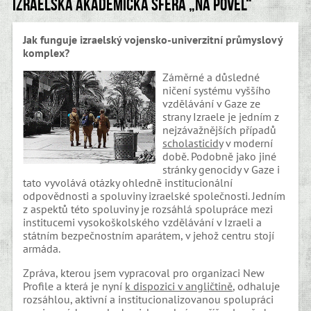
Izraelská akademická sféra „na povel“
Jak funguje izraelský vojensko-univerzitní průmyslový
komplex?
Záměrné a důsledné
ničení systému vyššího
vzdělávání v Gaze ze
strany Izraele je jedním z
nejzávažnějších případů
scholasticidy
v moderní
době. Podobně jako jiné
stránky genocidy v Gaze i
tato vyvolává otázky ohledně institucionální
odpovědnosti a spoluviny izraelské společnosti. Jedním
z aspektů této spoluviny je rozsáhlá spolupráce mezi
institucemi vysokoškolského vzdělávání v Izraeli a
státním bezpečnostním aparátem, v jehož centru stojí
armáda.
Zpráva, kterou jsem vypracoval pro organizaci New
Profile a která je nyní
k dispozici v angličtině
, odhaluje
rozsáhlou, aktivní a institucionalizovanou spolupráci