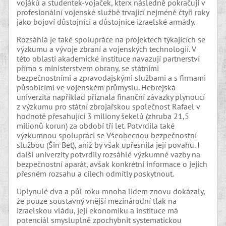
vojáků a studentek-vojaček, kterx následně pokračují v
profesionální vojenské službě trvající nejméně čtyři roky
jako bojoví důstojníci a důstojnice izraelské armády.
Rozsáhlá je také spolupráce na projektech týkajících se
výzkumu a vývoje zbraní a vojenských technologií. V
této oblasti akademické instituce navazují partnerství
přímo s ministerstvem obrany, se státními
bezpečnostními a zpravodajskými službami a s firmami
působícími ve vojenském průmyslu. Hebrejská
univerzita například přiznala finanční závazky plynoucí
z výzkumu pro státní zbrojařskou společnost Rafael v
hodnotě přesahující 3 miliony šekelů (zhruba 21,5
milionů korun) za období tří let. Potvrdila také
výzkumnou spolupráci se Všeobecnou bezpečnostní
službou (Šin Bet), aniž by však upřesnila její povahu. I
další univerzity potvrdily rozsáhlé výzkumné vazby na
bezpečnostní aparát, avšak konkrétní informace o jejich
přesném rozsahu a cílech odmítly poskytnout.
Uplynulé dva a půl roku mnoha lidem znovu dokázaly,
že pouze soustavný vnější mezinárodní tlak na
izraelskou vládu, její ekonomiku a instituce má
potenciál smysluplně zpochybnit systematickou