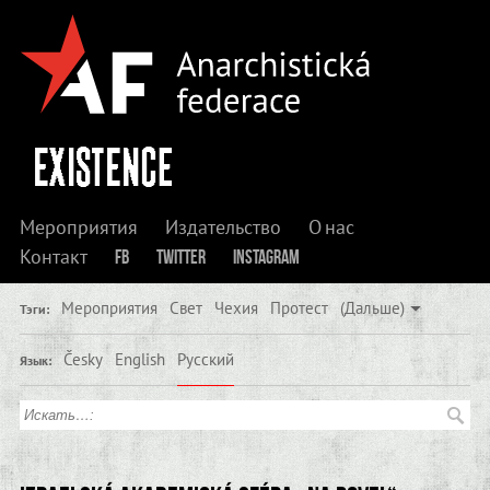
Мероприятия
Издательство
О нас
Контакт
FB
Twitter
Instagram
Мероприятия
Свет
Чехия
Протест
(Дальше)
Тэги:
Česky
English
Русский
Язык: