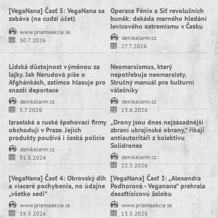
[VegaNana] Časť 5: VegaNana sa
Operace Fénix a Síť revolučních
zabáva (na cudzí účet)
buněk: dekáda marného hledání
levicového extremismu v Česku
www.priamaakcia.sk
denikalarm.cz
30.7.2026
27.7.2026
Lidská důstojnost výměnou za
Neomarxismus, který
lajky. Jak Nerudová píše o
nepotřebuje neomarxisty.
Afghánkách, zatímco hlasuje pro
Stručný manuál pro kulturní
snazší deportace
válečníky
denikalarm.cz
denikalarm.cz
3.7.2026
13.6.2026
Izraelské a ruské špehovací firmy
„Drony jsou dnes nejzásadnější
obchodují v Praze. Jejich
zbraní ukrajinské obrany,“ říkají
produkty používá i česká policie
antiautoritáři z kolektivu
Solidrones
denikalarm.cz
denikalarm.cz
31.5.2026
22.5.2026
[VegaNana] Časť 4: Obrovský dlh
[VegaNana] Časť 3: „Alexandra
a viaceré pochybenia, no údajne
Podhorová - Veganana“ prehrala
„všetko sedí“
desaťtisícovú žalobu
www.priamaakcia.sk
www.priamaakcia.sk
19.5.2026
13.5.2026