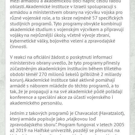
mezi armádou a akademickou obcí napříč celou řadou
oblastí. Akademické instituce v Izraeli spolupracují s
armádou a ministerstvem obrany na výcviku vojska pro
různé vojenské role, a to skrze nejméně 57 specifických
studijních programů. Tyto programy obvykle kombinují
akademické studium s vojenským výcvikem a připravují
vojáky na nejrůznější úkoly, včetně vývoje zbraní,
kybernetické války, bojového velení a zpravodajské
činnosti.
V reakci na oficiální žádost o poskytnutí informací
ministerstvo obrany uvedlo, že tyto programy přinesly
zúčastněným akademickým institucím během tříletého
období téměř 270 milionů šekelů (přibližně 2 miliardy
korun). Akademické instituce také aktivně pomáhají
armádě s náborem mládeže do těchto programů, a to
tak, že je propagují a na své akademické půdě pořádají
konference a speciální akce za účasti vojenského i
akademického personálu.
Jedním z takových programů je Chavacalot (Havatzalot),
který armáda popisuje jako „vlajkovou loď
zpravodajského sboru“. Program fungoval v letech 2005
až 2019 na Haifské univerzitě, později se přesunul na