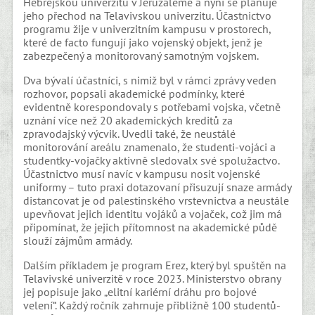
Hebrejskou univerzitu v Jeruzalémě a nyní se plánuje
jeho přechod na Telavivskou univerzitu. Účastnictvo
programu žije v univerzitním kampusu v prostorech,
které de facto fungují jako vojenský objekt, jenž je
zabezpečený a monitorovaný samotným vojskem.
Dva bývalí účastníci, s nimiž byl v rámci zprávy veden
rozhovor, popsali akademické podmínky, které
evidentně korespondovaly s potřebami vojska, včetně
uznání více než 20 akademických kreditů za
zpravodajský výcvik. Uvedli také, že neustálé
monitorování areálu znamenalo, že studenti-vojáci a
studentky-vojačky aktivně sledovalx své spolužactvo.
Účastnictvo musí navíc v kampusu nosit vojenské
uniformy – tuto praxi dotazovaní přisuzují snaze armády
distancovat je od palestinského vrstevnictva a neustále
upevňovat jejich identitu vojáků a vojaček, což jim má
připomínat, že jejich přítomnost na akademické půdě
slouží zájmům armády.
Dalším příkladem je program Erez, který byl spuštěn na
Telavivské univerzitě v roce 2023. Ministerstvo obrany
jej popisuje jako „elitní kariérní dráhu pro bojové
velení“. Každý ročník zahrnuje přibližně 100 studentů-