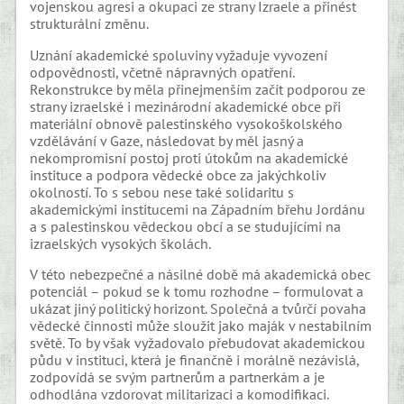
vojenskou agresi a okupaci ze strany Izraele a přinést
strukturální změnu.
Uznání akademické spoluviny vyžaduje vyvození
odpovědnosti, včetně nápravných opatření.
Rekonstrukce by měla přinejmenším začít podporou ze
strany izraelské i mezinárodní akademické obce při
materiální obnově palestinského vysokoškolského
vzdělávání v Gaze, následovat by měl jasný a
nekompromisní postoj proti útokům na akademické
instituce a podpora vědecké obce za jakýchkoliv
okolností. To s sebou nese také solidaritu s
akademickými institucemi na Západním břehu Jordánu
a s palestinskou vědeckou obcí a se studujícími na
izraelských vysokých školách.
V této nebezpečné a násilné době má akademická obec
potenciál – pokud se k tomu rozhodne – formulovat a
ukázat jiný politický horizont. Společná a tvůrčí povaha
vědecké činnosti může sloužit jako maják v nestabilním
světě. To by však vyžadovalo přebudovat akademickou
půdu v instituci, která je finančně i morálně nezávislá,
zodpovídá se svým partnerům a partnerkám a je
odhodlána vzdorovat militarizaci a komodifikaci.