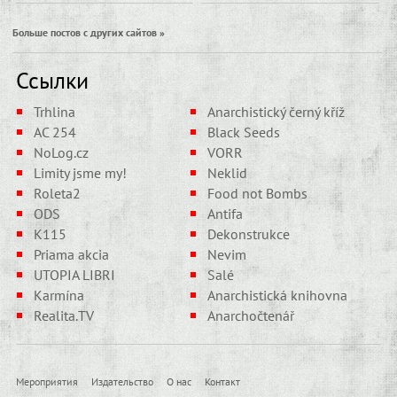
Больше постов с других сайтов »
Ссылки
Trhlina
Anarchistický černý kříž
AC 254
Black Seeds
NoLog.cz
VORR
Limity jsme my!
Neklid
Roleta2
Food not Bombs
ODS
Antifa
K115
Dekonstrukce
Priama akcia
Nevim
UTOPIA LIBRI
Salé
Karmína
Anarchistická knihovna
Realita.TV
Anarchočtenář
Мероприятия
Издательство
О нас
Контакт