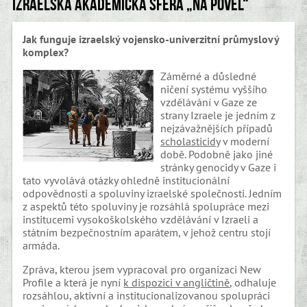
Izraelská akademická sféra „na povel“
Jak funguje izraelský vojensko-univerzitní průmyslový
komplex?
Záměrné a důsledné
ničení systému vyššího
vzdělávání v Gaze ze
strany Izraele je jedním z
nejzávažnějších případů
scholasticidy
v moderní
době. Podobně jako jiné
stránky genocidy v Gaze i
tato vyvolává otázky ohledně institucionální
odpovědnosti a spoluviny izraelské společnosti. Jedním
z aspektů této spoluviny je rozsáhlá spolupráce mezi
institucemi vysokoškolského vzdělávání v Izraeli a
státním bezpečnostním aparátem, v jehož centru stojí
armáda.
Zpráva, kterou jsem vypracoval pro organizaci New
Profile a která je nyní
k dispozici v angličtině
, odhaluje
rozsáhlou, aktivní a institucionalizovanou spolupráci